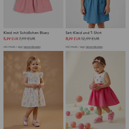
Kleid mit Schößchen Bluey
Set: Kleid und T-Shirt
5
7,99
EUR
8
12,99
EUR
,
99
EUR
,
99
EUR
inkl. MwSt. / zzgl.
Versandkosten
inkl. MwSt. / zzgl.
Versandkosten