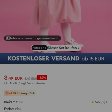
Fotos aus Bewertungen ansehen
Dieses Set kaufen
Fotos
1
/
5
3
,
49
EUR
-36%
5
,
49
EUR
inkl. MwSt. / zzgl.
Versandkosten
+4 Pkt.
Sinsay Club
Kleid mit Tüll
5/5
(
31
)
Farbe
:
Pink