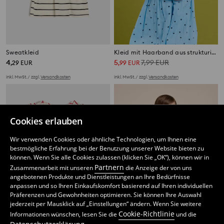
Sweatkleid
Kleid mit Haarband aus strukturiertem Strick
4
5
7,99
EUR
,
29
EUR
,
99
EUR
inkl. MwSt. / zzgl.
Versandkosten
inkl. MwSt. / zzgl.
Versandkosten
Cookies erlauben
Wir verwenden Cookies oder ähnliche Technologien, um Ihnen eine
bestmögliche Erfahrung bei der Benutzung unserer Website bieten zu
können. Wenn Sie alle Cookies zulassen (klicken Sie „OK“), können wir in
Partnern
Zusammenarbeit mit unseren
die Anzeige der von uns
angebotenen Produkte und Dienstleistungen an Ihre Bedürfnisse
anpassen und so Ihren Einkaufskomfort basierend auf Ihren individuellen
Präferenzen und Gewohnheiten optimieren. Sie können Ihre Auswahl
jederzeit per Mausklick auf „Einstellungen“ ändern. Wenn Sie weitere
Cookie-Richtlinie
Informationen wünschen, lesen Sie die
und die