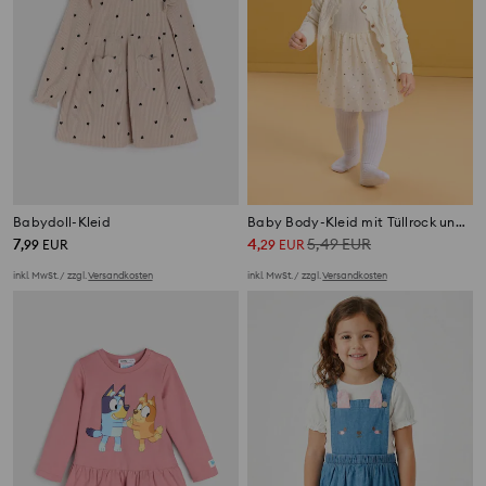
Babydoll-Kleid
Baby Body-Kleid mit Tüllrock und Pünktchen
7
4
5,49
EUR
,
99
EUR
,
29
EUR
inkl. MwSt. / zzgl.
Versandkosten
inkl. MwSt. / zzgl.
Versandkosten