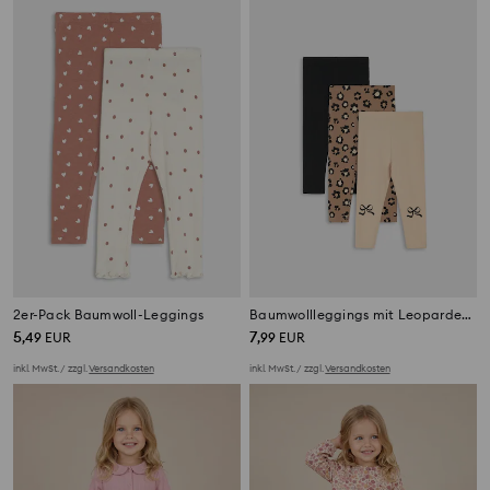
2er-Pack Baumwoll-Leggings
Baumwollleggings mit Leopardenmuster 3 pack
5
7
,
49
EUR
,
99
EUR
inkl. MwSt. / zzgl.
Versandkosten
inkl. MwSt. / zzgl.
Versandkosten