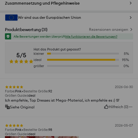
Zusammensetzung und Pflegehinweise
Wir sind aus der Europäischen Union
Produktbewertung
(
31
)
Rezensionen anzeigen
Alle Bewertungen werden überprüft
Wie funktionieren die Bewertungen?
Hat das Produkt gut gepasst?
5/5
kleiner
5
%
ideal
95
%
größer
0
%
2026-06-30
Farbe
:
Pink
Bestellte Größe
:
92
Größen Guide
:
ideal
Ich empfehle, Top Dresses ist Mega-Material, ich empfehle es :) 💯
Hilfreich
(
0
)
Siehe Original
2026-05-07
Farbe
:
Pink
Bestellte Größe
:
98
Größen Guide
:
ideal