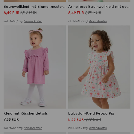
Baumwollkleid mit Blumenmuster und Rüschenärmeln
Ärmelloses Baumwollkleid mit gestickten Himbeeren
5
7,99
EUR
6
7,99
EUR
,
49
EUR
,
49
EUR
inkl. MwSt. / zzgl.
Versandkosten
inkl. MwSt. / zzgl.
Versandkosten
Kleid mit Rüschendetails
Babydoll-Kleid Peppa Pig
7
5
7,99
EUR
,
99
EUR
,
99
EUR
inkl. MwSt. / zzgl.
Versandkosten
inkl. MwSt. / zzgl.
Versandkosten