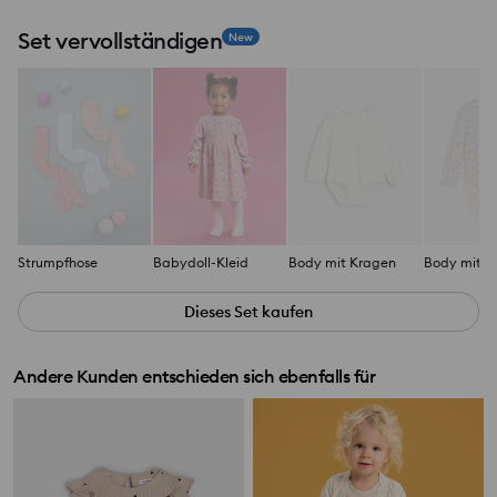
Set vervollständigen
New
Strumpfhose
Babydoll-Kleid
Body mit Kragen
Body mit K
Dieses Set kaufen
Andere Kunden entschieden sich ebenfalls für