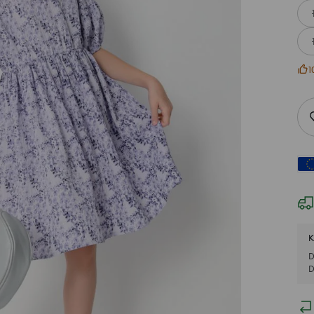
1
K
D
D