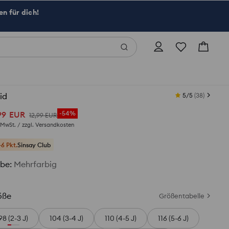
n für dich!
id
5/5
(
38
)
99
EUR
-54%
12
,
99
EUR
. MwSt. / zzgl.
Versandkosten
+6 Pkt.
Sinsay Club
rbe
:
Mehrfarbig
öße
Größentabelle
98 (2-3 J)
104 (3-4 J)
110 (4-5 J)
116 (5-6 J)