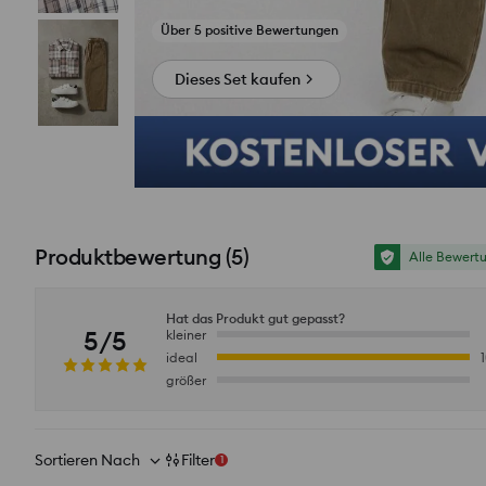
Jemand hat innerhalb der letzten 2 Stunden gekauft
Dieses Set kaufen
Produktbewertung
(
5
)
Alle Bewert
Hat das Produkt gut gepasst?
5/5
kleiner
ideal
größer
Sortieren Nach
Filter
1