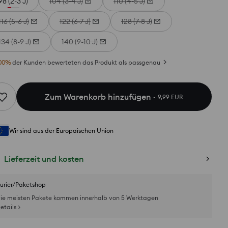
98 (2-3 J)
104 (3-4 J)
110 (4-5 J)
116 (5-6 J)
122 (6-7 J)
128 (7-8 J)
134 (8-9 J)
140 (9-10 J)
00
%
der Kunden bewerteten das Produkt als passgenau
Zum Warenkorb hinzufügen
9,99 EUR
Wir sind aus der Europäischen Union
Lieferzeit und kosten
urier/Paketshop
ie meisten Pakete kommen innerhalb von 5 Werktagen
etails >