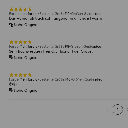
Farbe
:
Mehrfarbig
Bestellte Größe
:
110
Größen Guide
:
ideal
Das Hemd fühlt sich sehr angenehm an und ist warm
Siehe Original
Farbe
:
Mehrfarbig
Bestellte Größe
:
98
Größen Guide
:
ideal
Sehr hochwertiges Hemd. Entspricht der Größe.
Siehe Original
Farbe
:
Mehrfarbig
Bestellte Größe
:
140
Größen Guide
:
ideal
👍️👍️
Siehe Original
1