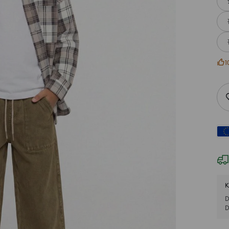
1
K
D
D