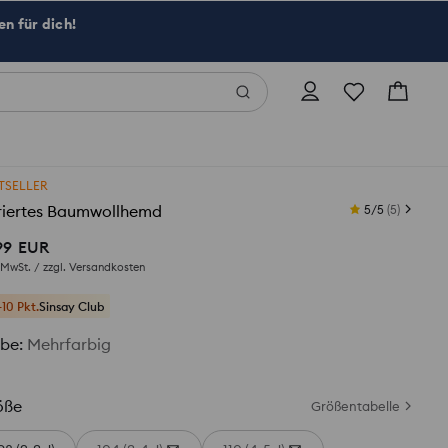
n für dich!
TSELLER
riertes Baumwollhemd
5/5
(
5
)
99
EUR
. MwSt. / zzgl.
Versandkosten
+10 Pkt.
Sinsay Club
rbe
:
Mehrfarbig
öße
Größentabelle