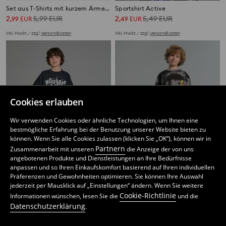
Set aus T-Shirts mit kurzem Ärmel 2er-Pack
Sportshirt Active
2
5,99
EUR
2
5,49
EUR
,
99
EUR
,
49
EUR
inkl. MwSt. / zzgl.
Versandkosten
inkl. MwSt. / zzgl.
Versandkosten
Cookies erlauben
Wir verwenden Cookies oder ähnliche Technologien, um Ihnen eine
bestmögliche Erfahrung bei der Benutzung unserer Website bieten zu
können. Wenn Sie alle Cookies zulassen (klicken Sie „OK“), können wir in
Partnern
Zusammenarbeit mit unseren
die Anzeige der von uns
angebotenen Produkte und Dienstleistungen an Ihre Bedürfnisse
anpassen und so Ihren Einkaufskomfort basierend auf Ihren individuellen
Präferenzen und Gewohnheiten optimieren. Sie können Ihre Auswahl
jederzeit per Mausklick auf „Einstellungen“ ändern. Wenn Sie weitere
T-Shirt Powerpuff Girls
T-Shirt The Simpsons
Cookie-Richtlinie
Informationen wünschen, lesen Sie die
und die
1
5,99
EUR
4
,
99
EUR
,
49
EUR
Datenschutzerklärung
.
inkl. MwSt. / zzgl.
Versandkosten
inkl. MwSt. / zzgl.
Versandkosten