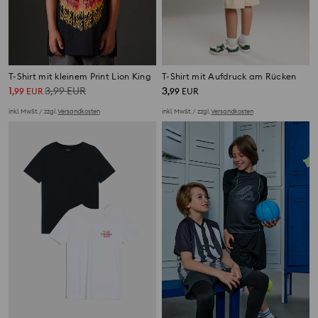
T-Shirt mit kleinem Print Lion King
T-Shirt mit Aufdruck am Rücken
1
3,99
EUR
3
,
99
EUR
,
99
EUR
inkl. MwSt. / zzgl.
Versandkosten
inkl. MwSt. / zzgl.
Versandkosten