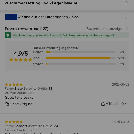
Zusammensetzung und Pflegehinweise
Wir sind aus der Europäischen Union
Produktbewertung
(
127
)
Rezensionen anzeigen
Alle Bewertungen werden überprüft
Wie funktionieren die Bewertungen?
Hat das Produkt gut gepasst?
4,9/5
kleiner
6
%
ideal
92
%
größer
2
%
2026-01-02
Farbe
:
Blau
Bestellte Größe
:
158
Größen Guide
:
ideal
Gute, tolle Jeans
Hilfreich
(
0
)
Siehe Original
2025-06-16
Farbe
:
Schwarz
Bestellte Größe
:
164
Größen Guide
:
ideal