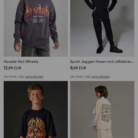
Hoodie Hot Wheels
Sport Jogger-Hosen mit reflektierendem Print Active
12
8
,
99
EUR
,
99
EUR
inkl. MwSt. / zzgl.
Versandkosten
inkl. MwSt. / zzgl.
Versandkosten