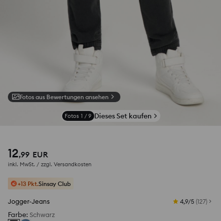
Fotos aus Bewertungen ansehen
Dieses Set kaufen
Fotos
1
/
9
12
,
99
EUR
inkl. MwSt. / zzgl.
Versandkosten
+13 Pkt.
Sinsay Club
Jogger-Jeans
4,9/5
(
127
)
Farbe
:
Schwarz