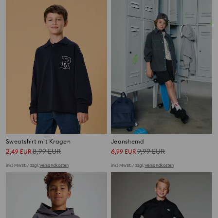
Sweatshirt mit Kragen
Jeanshemd
2
8,99
EUR
6
9,99
EUR
,
49
EUR
,
99
EUR
inkl. MwSt. / zzgl.
Versandkosten
inkl. MwSt. / zzgl.
Versandkosten