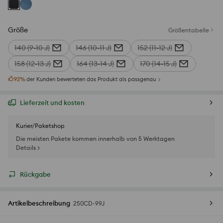
Größe
Größentabelle
140 (9-10 J)
146 (10-11 J)
152 (11-12 J)
158 (12-13 J)
164 (13-14 J)
170 (14-15 J)
92
%
der Kunden bewerteten das Produkt als passgenau
Lieferzeit und kosten
Kurier/Paketshop
Die meisten Pakete kommen innerhalb von 5 Werktagen
Details >
Rückgabe
Artikelbeschreibung
250CD-99J