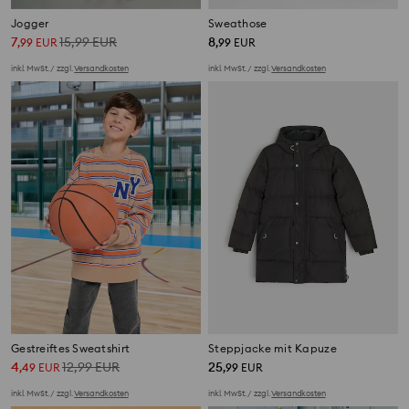
Jogger
Sweathose
7
15,99
EUR
8
,
99
EUR
,
99
EUR
inkl. MwSt. / zzgl.
Versandkosten
inkl. MwSt. / zzgl.
Versandkosten
Gestreiftes Sweatshirt
Steppjacke mit Kapuze
4
12,99
EUR
25
,
49
EUR
,
99
EUR
inkl. MwSt. / zzgl.
Versandkosten
inkl. MwSt. / zzgl.
Versandkosten