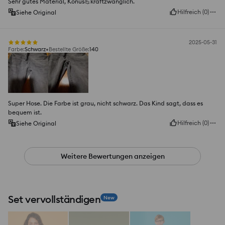
Sehr gutes Material, Konus💪kraftzwänglich.
Hilfreich
(
0
)
Siehe Original
2025-05-31
Farbe
:
Schwarz
Bestellte Größe
:
140
Super Hose. Die Farbe ist grau, nicht schwarz. Das Kind sagt, dass es
bequem ist.
Hilfreich
(
0
)
Siehe Original
Weitere Bewertungen anzeigen
Set vervollständigen
New