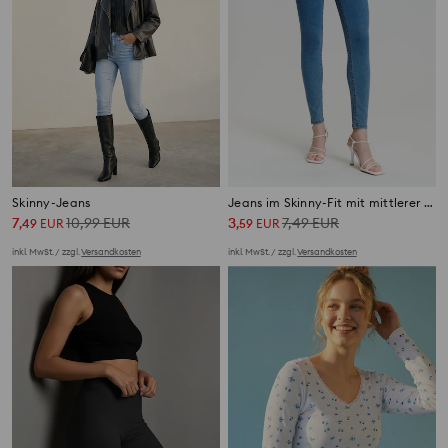
Skinny-Jeans
Jeans im Skinny-Fit mit mittlerer Leibhöhe
7
10,99
EUR
3
7,49
EUR
,
49
EUR
,
59
EUR
inkl. MwSt. / zzgl.
Versandkosten
inkl. MwSt. / zzgl.
Versandkosten