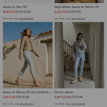
Jeans im Slim-Fit
High-Waist-Jeans im Skinny-Fit
8
12,99
EUR
5
7,99
EUR
,
99
EUR
,
49
EUR
inkl. MwSt. / zzgl.
Versandkosten
inkl. MwSt. / zzgl.
Versandkosten
Jeans im Skinny-Fit mit mittlerer Leibhöhe
Skinny-Jeans
5
7,99
EUR
5
10,99
EUR
,
99
EUR
,
99
EUR
inkl. MwSt. / zzgl.
Versandkosten
inkl. MwSt. / zzgl.
Versandkosten