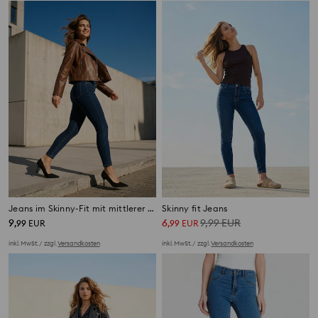
Jeans im Skinny-Fit mit mittlerer Leibhöhe
Skinny fit Jeans
9
6
9,99
EUR
,
99
EUR
,
99
EUR
inkl. MwSt. / zzgl.
Versandkosten
inkl. MwSt. / zzgl.
Versandkosten