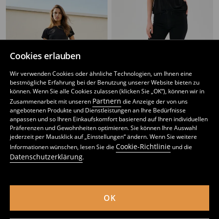
Cookies erlauben
Wir verwenden Cookies oder ähnliche Technologien, um Ihnen eine
bestmögliche Erfahrung bei der Benutzung unserer Website bieten zu
können. Wenn Sie alle Cookies zulassen (klicken Sie „OK“), können wir in
Partnern
Zusammenarbeit mit unseren
die Anzeige der von uns
angebotenen Produkte und Dienstleistungen an Ihre Bedürfnisse
anpassen und so Ihren Einkaufskomfort basierend auf Ihren individuellen
Präferenzen und Gewohnheiten optimieren. Sie können Ihre Auswahl
jederzeit per Mausklick auf „Einstellungen“ ändern. Wenn Sie weitere
Skinny fit Jeans
Skinny-Jeans
Cookie-Richtlinie
Informationen wünschen, lesen Sie die
und die
9
7
,
99
EUR
,
99
EUR
Datenschutzerklärung
.
inkl. MwSt. / zzgl.
Versandkosten
inkl. MwSt. / zzgl.
Versandkosten
OK