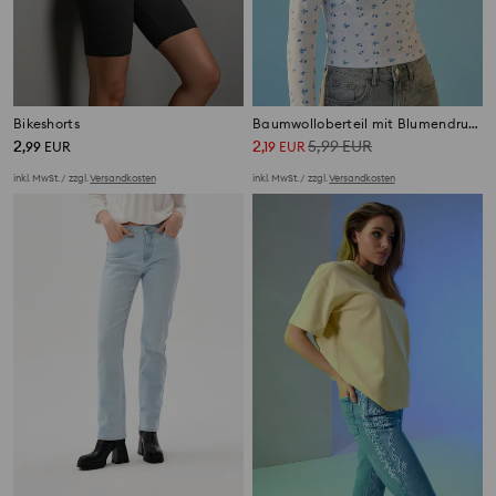
Bikeshorts
Baumwolloberteil mit Blumendruck
2
2
5,99
EUR
,
99
EUR
,
19
EUR
inkl. MwSt. / zzgl.
Versandkosten
inkl. MwSt. / zzgl.
Versandkosten