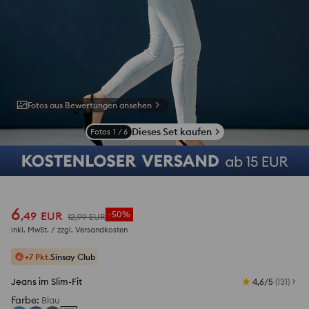
Fotos aus Bewertungen ansehen
Dieses Set kaufen
Fotos
1
/
6
6
,
49
EUR
-50%
12
,
99
EUR
inkl. MwSt. / zzgl.
Versandkosten
+7 Pkt.
Sinsay Club
Jeans im Slim-Fit
4,6/5
(
131
)
Farbe
:
Blau