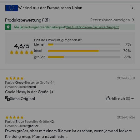
Wir sind aus der Europäischen Union
Produktbewertung
(
131
)
Rezensionen anzeigen
Alle Bewertungen werden überprüft
Wie funktionieren die Bewertungen?
Hat das Produkt gut gepasst?
4,6/5
kleiner
7
%
ideal
70
%
größer
22
%
2026-08-01
Farbe
:
Grau
Bestellte Größe
:
44
Größen Guide
:
ideal
Coole Hose, in der Größe 👍️
Hilfreich
(
0
)
Siehe Original
2026-07-26
Farbe
:
Blau
Bestellte Größe
:
42
Größen Guide
:
größer
Etwas größer, aber mit einem Riemen ist es schön, wenn jemand lockere
Kleidung mag. Mama ist zufrieden.