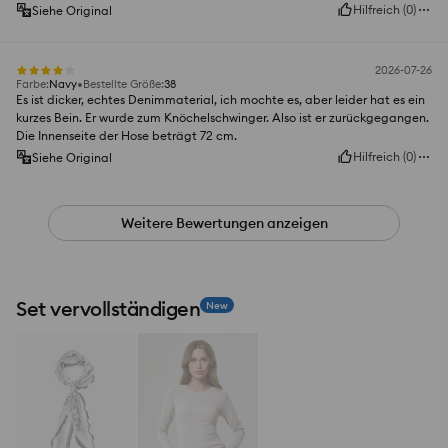
Hilfreich
(
0
)
Siehe Original
2026-07-26
Farbe
:
Navy
Bestellte Größe
:
38
Es ist dicker, echtes Denimmaterial, ich mochte es, aber leider hat es ein
kurzes Bein. Er wurde zum Knöchelschwinger. Also ist er zurückgegangen.
Die Innenseite der Hose beträgt 72 cm.
Hilfreich
(
0
)
Siehe Original
Weitere Bewertungen anzeigen
Set vervollständigen
New