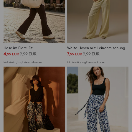
Hose im Flare-Fit
Weite Hosen mit Leinenmischung
4
9,99
EUR
7
9,99
EUR
,
99
EUR
,
99
EUR
inkl. MwSt. / zzgl.
Versandkosten
inkl. MwSt. / zzgl.
Versandkosten