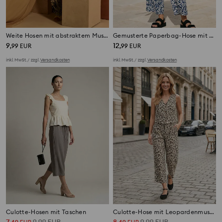
Weite Hosen mit abstraktem Muster
Gemusterte Paperbag-Hose mit Viskose
9
12
,
99
EUR
,
99
EUR
inkl. MwSt. / zzgl.
Versandkosten
inkl. MwSt. / zzgl.
Versandkosten
Culotte-Hosen mit Taschen
Culotte-Hose mit Leopardenmuster