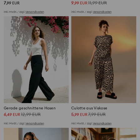
7
9
11,99
EUR
,
99
EUR
,
99
EUR
inkl. MwSt. / zzgl.
Versandkosten
inkl. MwSt. / zzgl.
Versandkosten
Gerade geschnittene Hosen
Culotte aus Viskose
6
12,99
EUR
5
7,99
EUR
,
49
EUR
,
99
EUR
inkl. MwSt. / zzgl.
Versandkosten
inkl. MwSt. / zzgl.
Versandkosten