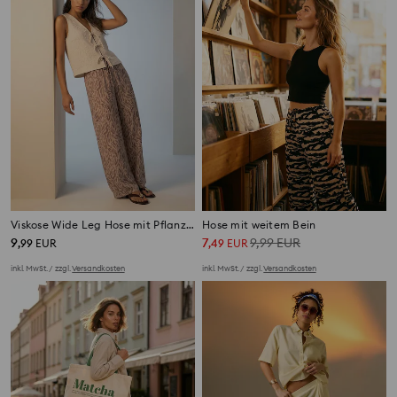
Viskose Wide Leg Hose mit Pflanzenmotiv
Hose mit weitem Bein
9
7
9,99
EUR
,
99
EUR
,
49
EUR
inkl. MwSt. / zzgl.
Versandkosten
inkl. MwSt. / zzgl.
Versandkosten