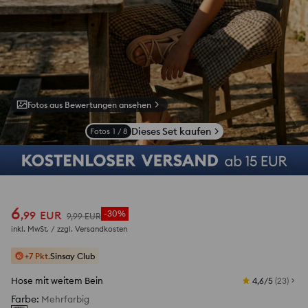
Fotos aus Bewertungen ansehen
Dieses Set kaufen
Fotos
1
/
8
6
,
99
EUR
-30%
9
,
99
EUR
inkl. MwSt. / zzgl.
Versandkosten
+7 Pkt.
Sinsay Club
Hose mit weitem Bein
4,6/5
(
23
)
Farbe
:
Mehrfarbig