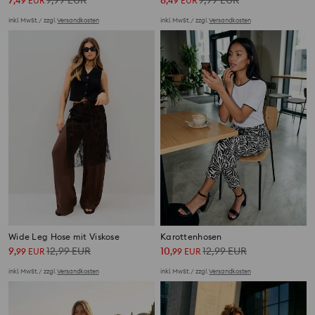
7
9,99
EUR
8
9,99
EUR
,
49
EUR
,
49
EUR
inkl. MwSt. / zzgl.
Versandkosten
inkl. MwSt. / zzgl.
Versandkosten
Wide Leg Hose mit Viskose
Karottenhosen
9
12,99
EUR
10
12,99
EUR
,
99
EUR
,
99
EUR
inkl. MwSt. / zzgl.
Versandkosten
inkl. MwSt. / zzgl.
Versandkosten