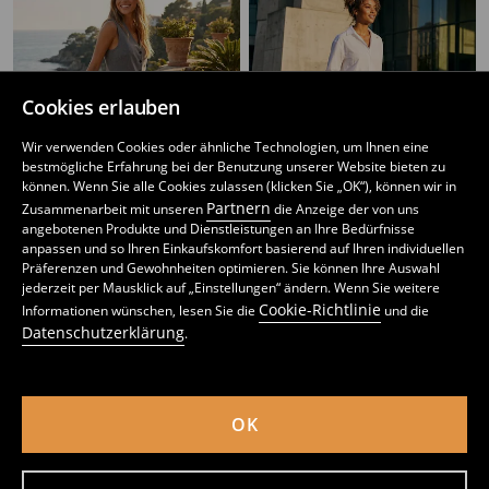
Cookies erlauben
Wir verwenden Cookies oder ähnliche Technologien, um Ihnen eine
bestmögliche Erfahrung bei der Benutzung unserer Website bieten zu
können. Wenn Sie alle Cookies zulassen (klicken Sie „OK“), können wir in
Partnern
Zusammenarbeit mit unseren
die Anzeige der von uns
angebotenen Produkte und Dienstleistungen an Ihre Bedürfnisse
anpassen und so Ihren Einkaufskomfort basierend auf Ihren individuellen
Präferenzen und Gewohnheiten optimieren. Sie können Ihre Auswahl
Hose mit weitem Bein
Hose mit weitem Bein
jederzeit per Mausklick auf „Einstellungen“ ändern. Wenn Sie weitere
11
14,99
EUR
12
,
99
EUR
,
99
EUR
Cookie-Richtlinie
Informationen wünschen, lesen Sie die
und die
inkl. MwSt. / zzgl.
Versandkosten
inkl. MwSt. / zzgl.
Versandkosten
Datenschutzerklärung
.
OK