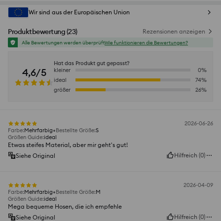
Wir sind aus der Europäischen Union
Produktbewertung
(
23
)
Rezensionen anzeigen
Alle Bewertungen werden überprüft
Wie funktionieren die Bewertungen?
Hat das Produkt gut gepasst?
4,6/5
kleiner
0
%
ideal
74
%
größer
26
%
2026-06-26
Farbe
:
Mehrfarbig
Bestellte Größe
:
S
Größen Guide
:
ideal
Etwas steifes Material, aber mir geht's gut!
Hilfreich
(
0
)
Siehe Original
2026-04-09
Farbe
:
Mehrfarbig
Bestellte Größe
:
M
Größen Guide
:
ideal
Mega bequeme Hosen, die ich empfehle
Hilfreich
(
0
)
Siehe Original