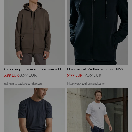
Kapuzenpullover mit Reißverschluss und Taschen
Hoodie mit Reißverschluss SNSY PERFORMANCE
5
8,99
EUR
9
19,99
EUR
,
99
EUR
,
99
EUR
inkl. MwSt. / zzgl.
Versandkosten
inkl. MwSt. / zzgl.
Versandkosten