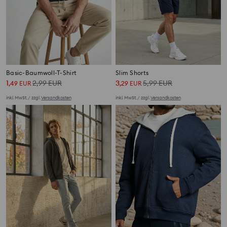
Basic-Baumwoll-T-Shirt
Slim Shorts
1
2,99
EUR
3
5,99
EUR
,
49
EUR
,
29
EUR
inkl. MwSt. / zzgl.
Versandkosten
inkl. MwSt. / zzgl.
Versandkosten