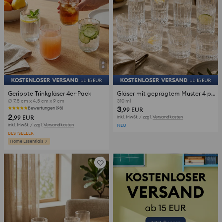
Gerippte Trinkgläser 4er-Pack
Gläser mit geprägtem Muster 4 pack
∅ 7,5 cm x 4,5 cm x 9 cm
310 ml
3
Bewertungen (98)
,99
EUR
2
,99
EUR
inkl. MwSt. / zzgl.
Versandkosten
inkl. MwSt. / zzgl.
Versandkosten
NEU
BESTSELLER
Home Essentials