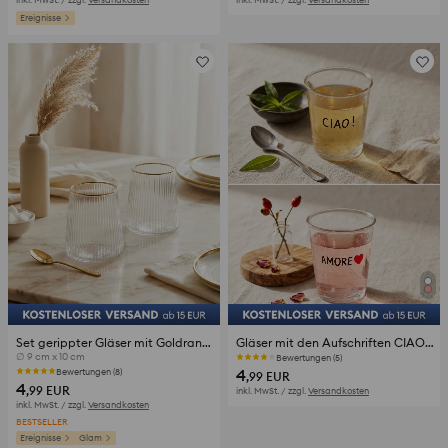
Ereignisse
Set gerippter Gläser mit Goldrand 2 pack
Gläser mit den Aufschriften CIAO! und AMORE 2 pack
∅ 9 cm x 10 cm
Bewertungen (5)
4
Bewertungen (8)
,99
EUR
4
,99
EUR
inkl. MwSt. / zzgl.
Versandkosten
inkl. MwSt. / zzgl.
Versandkosten
BESTSELLER
Ereignisse
Glam