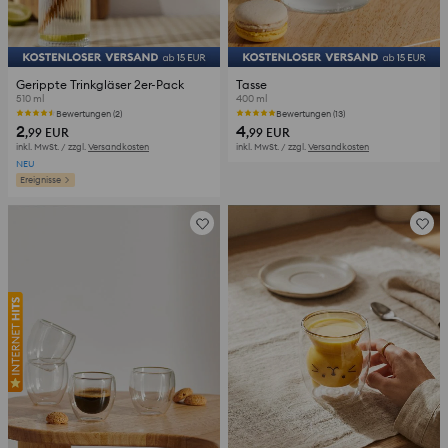
Gerippte Trinkgläser 2er-Pack
Tasse
510 ml
400 ml
Bewertungen (2)
Bewertungen (13)
2
4
,99
EUR
,99
EUR
inkl. MwSt. / zzgl.
Versandkosten
inkl. MwSt. / zzgl.
Versandkosten
NEU
Ereignisse