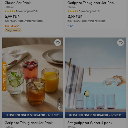
Gläser, 2er-Pack
Gerippte Trinkgläser 4er-Pack
530 ml
250 ml
Bewertungen (105)
Bewertungen (119)
6
2
,99
EUR
,99
EUR
inkl. MwSt. / zzgl.
Versandkosten
inkl. MwSt. / zzgl.
Versandkosten
BESTSELLER
NEU
Ereignisse
+
2
Gerippte Trinkgläser 4er-Pack
Set gerippter Gläser 4 pack
250 ml
420 ml