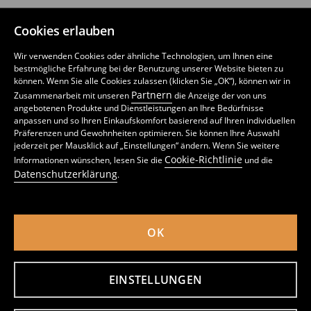
schicken Modellen für Longdrinks ist alles dabei. Darüber hinaus
SINSAY MARKE
bekommst du nicht nur viele unserer Wassergläser in praktischen
Cookies erlauben
Sets, sondern auch viele der besonderen Modelle.
Wir verwenden Cookies oder ähnliche Technologien, um Ihnen eine
Tipp: Die perfekte Ergänzung für unser Glassortiment bieten
FOLGE UNS BEI
bestmögliche Erfahrung bei der Benutzung unserer Website bieten zu
passende
Karaffen
, schöne
Tabletts
,
Accessoires und
können. Wenn Sie alle Cookies zulassen (klicken Sie „OK“), können wir in
Gadgets
wie
Untersetzer
, Strohhalme und Flaschenöffner.
Partnern
Zusammenarbeit mit unseren
die Anzeige der von uns
angebotenen Produkte und Dienstleistungen an Ihre Bedürfnisse
anpassen und so Ihren Einkaufskomfort basierend auf Ihren individuellen
Für jeden Haushalt und jeden Geschmack
Präferenzen und Gewohnheiten optimieren. Sie können Ihre Auswahl
APP HERUNTERLADEN
jederzeit per Mausklick auf „Einstellungen“ ändern. Wenn Sie weitere
Ob Großfamilie, Single-Haushalt oder WG-Küche – bei Sinsay
Cookie-Richtlinie
Informationen wünschen, lesen Sie die
und die
findest du funktionale Lösungen für deinen Alltag – auch wenn
Datenschutzerklärung
.
es um das Thema Trinkgefäß geht. Zudem hält unser Angebot
für unterschiedlichste Stilarten das passende Glas bereit. Denn
ein Glas soll im besten Fall nicht nur voller Geschmack, sondern
Deutschland (Germany)
OK
auch geschmackvoll sein. Modern, Vintage oder Boho – die
Vielfalt an Formen, Farben und Größen macht es dir leicht, das
Modell zu finden, das zu deinem Lebensstil passt.
EINSTELLUNGEN
Datenschutzerklärung
Cookie Einstellungen
Cookie-Richtlinie
Akzente setzen mit unterschiedlichen Designs
Liste von Cookies
Liste von vertrauenswürdigen Partnern