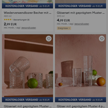
Wiederverwendbarer Becher mit Strohhalm
Gläserset mit geprägtem Muster 4 pack
480 ml
390 ml
4
Bewertungen (8)
,99
EUR
2
,99
EUR
inkl. MwSt. / zzgl.
Versandkosten
inkl. MwSt. / zzgl.
Versandkosten
Ereignisse
Gläserset mit geprägtem Muster 4 pack
Gläser mit geprägtem Muster 4 pack