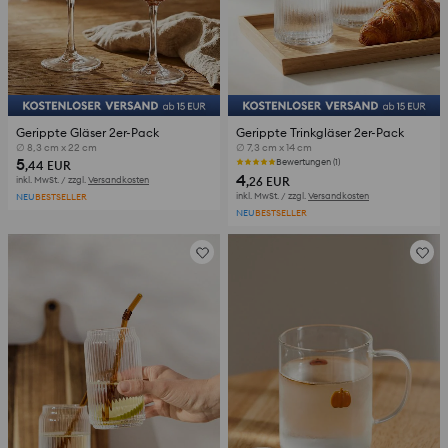
Gerippte Gläser 2er-Pack
Gerippte Trinkgläser 2er-Pack
∅ 8,3 cm x 22 cm
∅ 7,3 cm x 14 cm
5
Bewertungen (1)
,44
EUR
4
inkl. MwSt. / zzgl.
Versandkosten
,26
EUR
inkl. MwSt. / zzgl.
Versandkosten
NEU
BESTSELLER
NEU
BESTSELLER