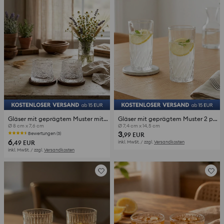
Gläser mit geprägtem Muster mit Untersetzern 2 pack
Gläser mit geprägtem Muster 2 pack
Ø 8 cm x 7,6 cm
Ø 7,4 cm x 14,5 cm
3
Bewertungen (3)
,99
EUR
6
,49
EUR
inkl. MwSt. / zzgl.
Versandkosten
inkl. MwSt. / zzgl.
Versandkosten