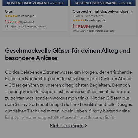
Glas
Glasbecher mit doppelwandiger Konstruktion und Glitzer
13 cm x 11,5 cm x 5 cm
Bewertungen (1)
1
Bewertungen (5)
,79
EUR
3,59
EUR
1
,49
EUR
3,99
EUR
inkl. MwSt. / zzgl.
Versandkosten
inkl. MwSt. / zzgl.
Versandkosten
Geschmackvolle Gläser für deinen Alltag und
besondere Anlässe
Ob das belebende Zitronenwasser am Morgen, der erfrischende
Eistee am Nachmittag oder der stilvoll servierte Drink am Abend
– Gläser gehören zu unseren alltäglichsten Begleitern. Dennoch
– oder gerade deswegen – ist es umso schöner, nicht nur darauf
zu achten was, sondern woraus man trinkt. Mit den Gläsern aus
dem Sinsay-Sortiment bringst du Funktionalität und tolle Designs
auf deinen Tisch und mitten in dein Leben. Sinsay bietet dir eine
liebevoll zusammengestellte Auswahl an Gläsern, die für
unterschiedlichste Getränke und Gelegenheiten geeignet sind.
Mehr anzeigen
So bist du im Alltag und bei besonderen Anlässen jederzeit
bestens vorbereitet.