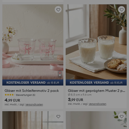
Gläser mit Schleifenmotiv 2 pack
Gläser mit geprägtem Muster 2 pack
Ø 8,5 cm x 9,6 cm
Bewertungen (5)
3
4
,99
EUR
,99
EUR
inkl. MwSt. / zzgl.
Versandkosten
inkl. MwSt. / zzgl.
Versandkosten