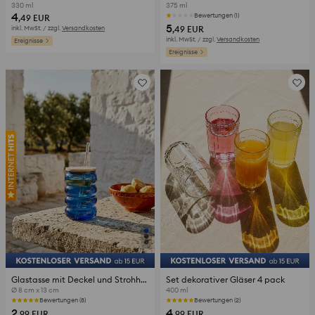
330 ml
375 ml
4
Bewertungen (1)
,49
EUR
5
inkl. MwSt. / zzgl.
Versandkosten
,49
EUR
inkl. MwSt. / zzgl.
Versandkosten
Ereignisse
Ereignisse
Glastasse mit Deckel und Strohhalm
Set dekorativer Gläser 4 pack
Ø 8 cm x 13 cm
400 ml
Bewertungen (8)
Bewertungen (2)
2
4
,99
EUR
,99
EUR