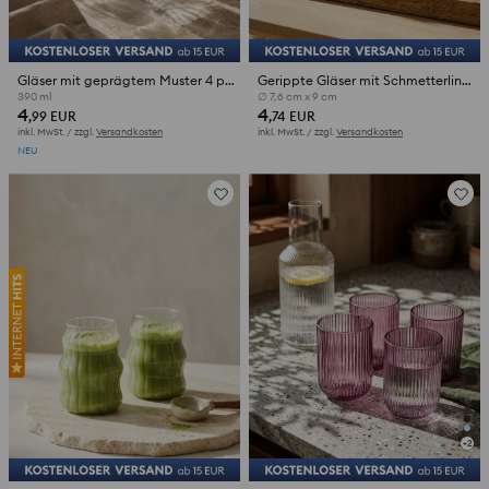
Gläser mit geprägtem Muster 4 pack
Gerippte Gläser mit Schmetterlingsapplikation, 2er-Set
390 ml
∅ 7,6 cm x 9 cm
4
4
,99
EUR
,74
EUR
inkl. MwSt. / zzgl.
Versandkosten
inkl. MwSt. / zzgl.
Versandkosten
NEU
+
2