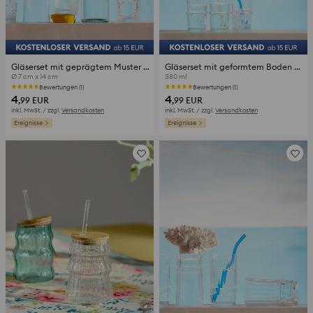
Gläserset mit geprägtem Muster 4 pack
Gläserset mit geformtem Boden 4 pack
Ø 7 cm x 14 cm
380 ml
Bewertungen (1)
Bewertungen (1)
4
4
,99
EUR
,99
EUR
inkl. MwSt. / zzgl.
Versandkosten
inkl. MwSt. / zzgl.
Versandkosten
Ereignisse
Ereignisse