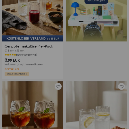
Gerippte Trinkgläser 4er-Pack
∅ 8 cm x 13 cm
Bewertungen (48)
3
,99
EUR
inkl. MwSt. / zzgl.
Versandkosten
BESTSELLER
Home Essentials