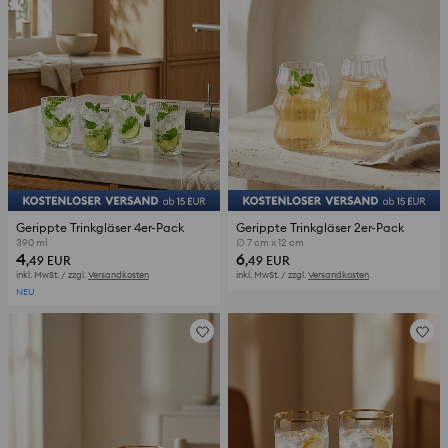
Gerippte Trinkgläser 4er-Pack
Gerippte Trinkgläser 2er-Pack
390 ml
∅ 7 cm x 12 cm
4
6
,49
EUR
,49
EUR
inkl. MwSt. / zzgl.
Versandkosten
inkl. MwSt. / zzgl.
Versandkosten
NEU