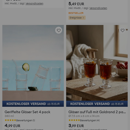
5
inkl. MwSt. / zzgl.
Versandkosten
,49
EUR
inkl. MwSt. / zzgl.
Versandkosten
BESTSELLER
Ereignisse
Geriffelte Gläser Set 4 pack
Gläser auf Fuß mit Goldrand 2 pack
380 ml
Ø 7,5 cm x 6 cm x 14 cm
Bewertungen (1)
Bewertungen (4)
4
3
,99
EUR
,99
EUR
inkl. MwSt. / zzgl.
Versandkosten
inkl. MwSt. / zzgl.
Versandkosten