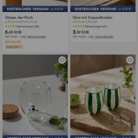
Gläser, 4er-Pack
Glas mit Doppelboden
6,5 cm x 6,5 cm x 6 cm
⌀ 8,4 cm x 9,4 cm
Bewertungen (88)
Bewertungen (27)
6
3
,49
EUR
,39
EUR
inkl. MwSt. / zzgl.
Versandkosten
inkl. MwSt. / zzgl.
Versandkosten
BESTSELLER
Ereignisse