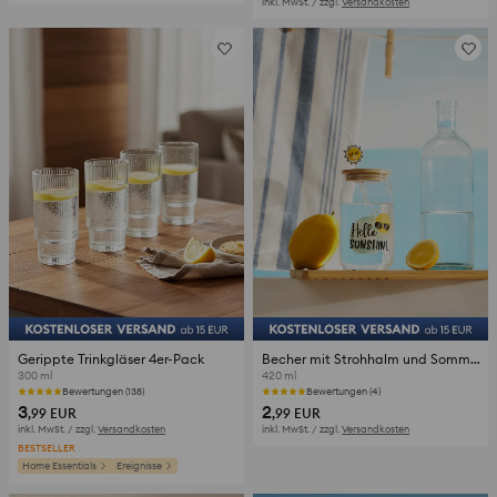
inkl. MwSt. / zzgl.
Versandkosten
Gerippte Trinkgläser 4er-Pack
Becher mit Strohhalm und Sommermotiv
300 ml
420 ml
Bewertungen (138)
Bewertungen (4)
3
2
,99
EUR
,99
EUR
inkl. MwSt. / zzgl.
Versandkosten
inkl. MwSt. / zzgl.
Versandkosten
BESTSELLER
Home Essentials
Ereignisse