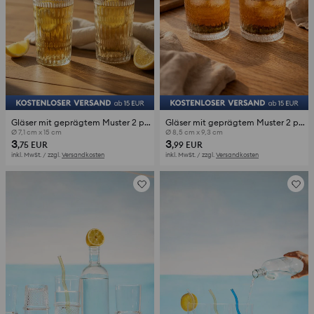
Gläser mit geprägtem Muster 2 pack
Gläser mit geprägtem Muster 2 pack
Ø 7,1 cm x 15 cm
Ø 8,5 cm x 9,3 cm
3
3
,75
EUR
,99
EUR
inkl. MwSt. / zzgl.
Versandkosten
inkl. MwSt. / zzgl.
Versandkosten