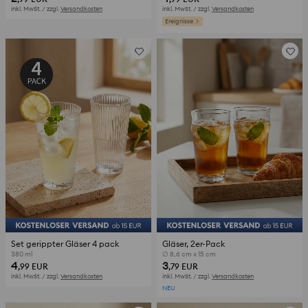
inkl. MwSt. / zzgl.
Versandkosten
inkl. MwSt. / zzgl.
Versandkosten
Ereignisse
Set gerippter Gläser 4 pack
Gläser, 2er-Pack
380 ml
∅ 8,6 cm x 15 cm
4
3
,99
EUR
,79
EUR
inkl. MwSt. / zzgl.
Versandkosten
inkl. MwSt. / zzgl.
Versandkosten
NEU