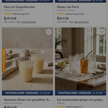
Glas mit Doppelboden
Gläser, 2er-Pack
⌀ 8,4 cm x 9,4 cm
⌀ 9,5 cm x 12 cm
Bewertungen (9)
Die letzten Pieces
2
3
,79
EUR
,19
EUR
inkl. MwSt. / zzgl.
Versandkosten
inkl. MwSt. / zzgl.
Versandkosten
Gerippte Gläser mit gewelltem Rand 2 pack
Set strukturierte gläser mit goldenem rand 4 pack
Ø 8,5 cm x 13 cm
330 ml
4
Bewertungen (7)
,99
EUR