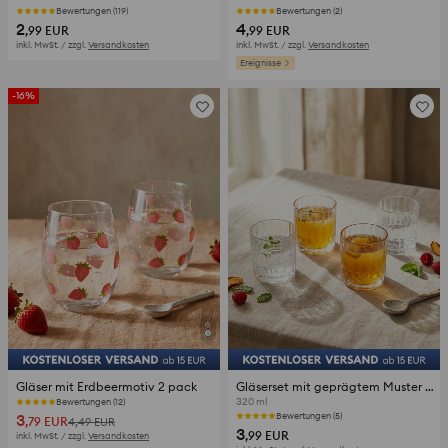
Bewertungen (119)
Die letzten Pieces
2
4
,99
EUR
,99
EUR
inkl. MwSt. / zzgl.
Versandkosten
inkl. MwSt. / zzgl.
Versandkosten
Ereignisse
-16%
Gläser mit Erdbeermotiv 2 pack
Gläserset mit geprägtem Muster 4 pack
320 ml
Bewertungen (12)
3
Bewertungen (5)
,79
EUR
4,49
EUR
3
,99
EUR
inkl. MwSt. / zzgl.
Versandkosten