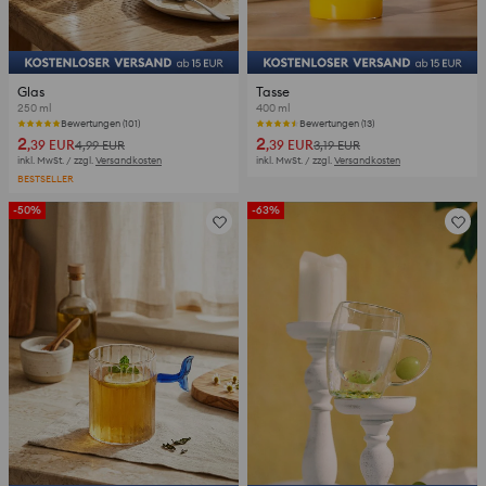
Glas
Tasse
250 ml
400 ml
Bewertungen (101)
Bewertungen (13)
2
2
,39
EUR
,39
EUR
4,99
EUR
3,19
EUR
inkl. MwSt. / zzgl.
Versandkosten
inkl. MwSt. / zzgl.
Versandkosten
BESTSELLER
-50%
-63%