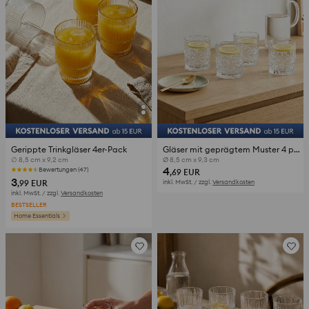
Gerippte Trinkgläser 4er-Pack
Gläser mit geprägtem Muster 4 pack
∅ 8,5 cm x 9,2 cm
Ø 8,5 cm x 9,3 cm
4
Bewertungen (47)
,69
EUR
3
,99
EUR
inkl. MwSt. / zzgl.
Versandkosten
inkl. MwSt. / zzgl.
Versandkosten
BESTSELLER
Home Essentials