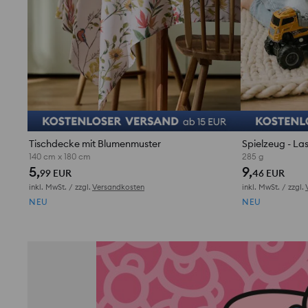
Tischdecke mit Blumenmuster
140 cm x 180 cm
285 g
5,
9,
99 EUR
46 EUR
inkl. MwSt. / zzgl.
Versandkosten
inkl. MwSt. / zzgl.
NEU
NEU