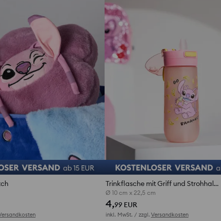
tch
Trinkflasche mit Griff und Strohhalm Lilo & Stitch
Ø 10 cm x 22,5 cm
4,
99 EUR
Versandkosten
inkl. MwSt. / zzgl.
Versandkosten