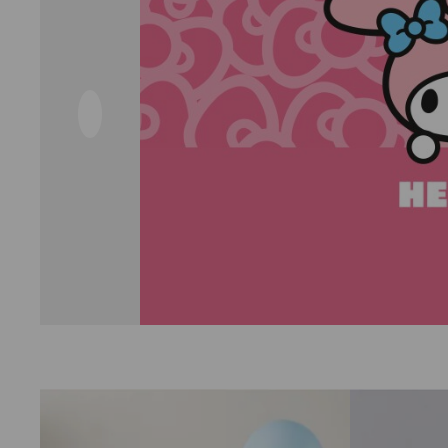
Slide
1
of
3