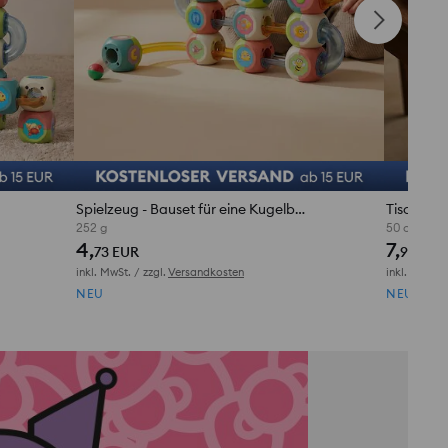
Spielzeug - Bauset für eine Kugelbahn
252 g
50 cm x 15
4,
7,
73 EUR
99 EUR
inkl. MwSt. / zzgl.
Versandkosten
inkl. MwSt. /
NEU
NEU