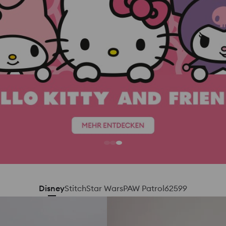
Disney
Stitch
Star Wars
PAW Patrol
62599