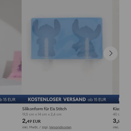
Silikonform für Eis Stitch
Kissenbez
19,5 cm x 14 cm x 2,6 cm
40 cm x 4
2,
3,
49 EUR
99 EU
inkl. MwSt. / zzgl.
Versandkosten
inkl. MwSt. /