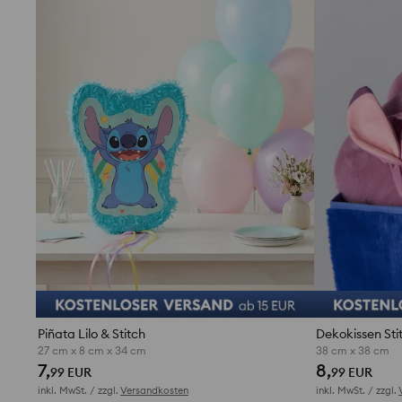
Piñata Lilo & Stitch
Dekokissen Sti
27 cm x 8 cm x 34 cm
38 cm x 38 cm
7,
8,
99 EUR
99 EUR
inkl. MwSt. / zzgl.
Versandkosten
inkl. MwSt. / zzgl.