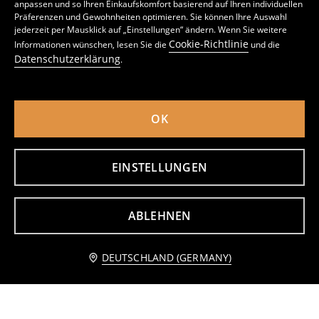
anpassen und so Ihren Einkaufskomfort basierend auf Ihren individuellen
Präferenzen und Gewohnheiten optimieren. Sie können Ihre Auswahl
jederzeit per Mausklick auf „Einstellungen“ ändern. Wenn Sie weitere
Hemd mit Viskose- und Leinenanteil
Oversize-Hemdbluse aus Leinenmischung
Cookie-Richtlinie
Informationen wünschen, lesen Sie die
und die
4
12,99
EUR
7
9,99
EUR
,
49
EUR
,
99
EUR
Datenschutzerklärung
.
inkl. MwSt. / zzgl.
Versandkosten
inkl. MwSt. / zzgl.
Versandkosten
OK
EINSTELLUNGEN
ABLEHNEN
Zum Warenkorb hinzufügen
DEUTSCHLAND (GERMANY)
6,99 EUR
Hemd mit Schmetterlingen
Regular-Fit Viskosebluse mit Ajour-Einsätzen
14
7
12,99
EUR
,
99
EUR
,
79
EUR