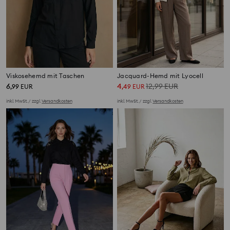
Viskosehemd mit Taschen
Jacquard-Hemd mit Lyocell
6
4
12,99
EUR
,
99
EUR
,
49
EUR
inkl. MwSt. / zzgl.
Versandkosten
inkl. MwSt. / zzgl.
Versandkosten