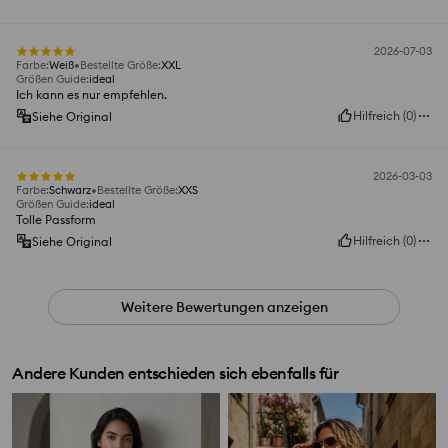
2026-07-03
Farbe
:
Weiß
Bestellte Größe
:
XXL
Größen Guide
:
ideal
Ich kann es nur empfehlen.
Hilfreich
(
0
)
Siehe Original
2026-03-03
Farbe
:
Schwarz
Bestellte Größe
:
XXS
Größen Guide
:
ideal
Tolle Passform
Hilfreich
(
0
)
Siehe Original
Weitere Bewertungen anzeigen
Andere Kunden entschieden sich ebenfalls für