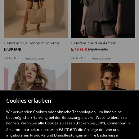
Hemd mit Leinenbeimischung
Hemd mit kurzen Ärmeln
12
5
14,99
EUR
,
99
EUR
,
49
EUR
inkl. MwSt. / zzgl.
Versandkosten
inkl. MwSt. / zzgl.
Versandkosten
Cookies erlauben
Wir verwenden Cookies oder ähnliche Technologien, um Ihnen eine
bestmögliche Erfahrung bei der Benutzung unserer Website bieten zu
können. Wenn Sie alle Cookies zulassen (klicken Sie „OK“), können wir in
Partnern
Zusammenarbeit mit unseren
die Anzeige der von uns
angebotenen Produkte und Dienstleistungen an Ihre Bedürfnisse