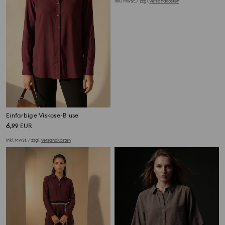
Einfarbige Viskose-Bluse
Baumwollhemd mit umschlagbaren Karomanschetten
6
9
,
99
EUR
,
99
EUR
inkl. MwSt. / zzgl.
Versandkosten
inkl. MwSt. / zzgl.
Versandkosten