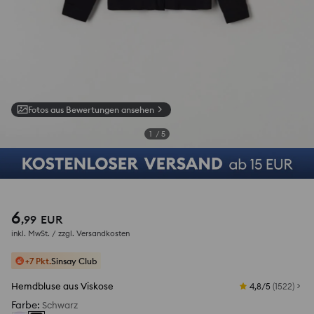
Fotos aus Bewertungen ansehen
1
/
5
6
,
99
EUR
inkl. MwSt. / zzgl.
Versandkosten
+7 Pkt.
Sinsay Club
Hemdbluse aus Viskose
4,8/5
(
1522
)
Farbe
:
Schwarz