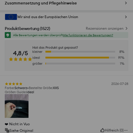
Zusammensetzung und Pflegehinweise
Wir sind aus der Europäischen Union
Produktbewertung
(
1522
)
Rezensionen anzeigen
Alle Bewertungen werden überprüft
Wie funktionieren die Bewertungen?
Hat das Produkt gut gepasst?
4,8/5
kleiner
8
%
ideal
91
%
größer
1
%
2026-07-28
Farbe
:
Schwarz
Bestellte Größe
:
XXS
Größen Guide
:
ideal
❤️ Nicht in Vuo
Hilfreich
(
0
)
Siehe Original