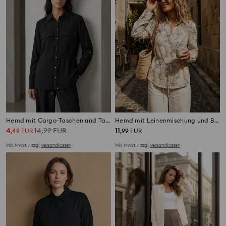
Hemd mit Cargo-Taschen und Taillenband
Hemd mit Leinenmischung und Bindeband am Rücken
4
14,99
EUR
11
,
49
EUR
,
99
EUR
inkl. MwSt. / zzgl.
Versandkosten
inkl. MwSt. / zzgl.
Versandkosten