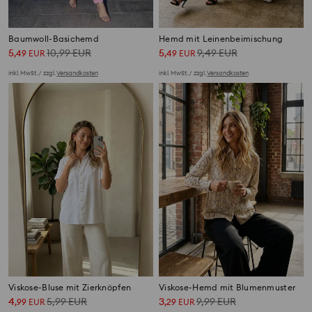
Baumwoll-Basichemd
Hemd mit Leinenbeimischung
5
10,99
EUR
5
9,49
EUR
,
49
EUR
,
49
EUR
inkl. MwSt. / zzgl.
Versandkosten
inkl. MwSt. / zzgl.
Versandkosten
Viskose-Bluse mit Zierknöpfen
Viskose-Hemd mit Blumenmuster
4
5,99
EUR
3
9,99
EUR
,
99
EUR
,
29
EUR