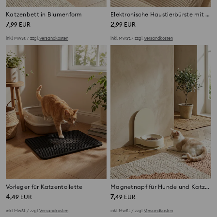
Katzenbett in Blumenform
Elektronische Haustierbürste mit Wassersprühfunktion
7
2
,
99
EUR
,
99
EUR
inkl. MwSt. / zzgl.
Versandkosten
inkl. MwSt. / zzgl.
Versandkosten
Vorleger für Katzentoilette
Magnetnapf für Hunde und Katzen mit Höhenverstellung
4
7
,
49
EUR
,
49
EUR
inkl. MwSt. / zzgl.
Versandkosten
inkl. MwSt. / zzgl.
Versandkosten