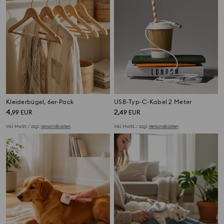
Kleiderbügel, 6er-Pack
USB-Typ-C-Kabel 2 Meter
4
2
,
99
EUR
,
49
EUR
inkl. MwSt. / zzgl.
Versandkosten
inkl. MwSt. / zzgl.
Versandkosten