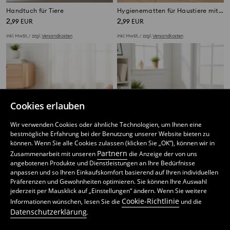
Handtuch für Tiere
Hygienematten für Haustiere mit Herbstmotiv 15 pack
2
2
,
99
EUR
,
99
EUR
inkl. MwSt. / zzgl.
Versandkosten
inkl. MwSt. / zzgl.
Versandkosten
Cookies erlauben
Wir verwenden Cookies oder ähnliche Technologien, um Ihnen eine
bestmögliche Erfahrung bei der Benutzung unserer Website bieten zu
können. Wenn Sie alle Cookies zulassen (klicken Sie „OK“), können wir in
Partnern
Zusammenarbeit mit unseren
die Anzeige der von uns
angebotenen Produkte und Dienstleistungen an Ihre Bedürfnisse
anpassen und so Ihren Einkaufskomfort basierend auf Ihren individuellen
Präferenzen und Gewohnheiten optimieren. Sie können Ihre Auswahl
jederzeit per Mausklick auf „Einstellungen“ ändern. Wenn Sie weitere
Hygieneunterlagen für Haustiere
Hygieneunterlagen für Haustiere
Cookie-Richtlinie
Informationen wünschen, lesen Sie die
und die
4
2
,
99
EUR
,
49
EUR
Datenschutzerklärung
.
inkl. MwSt. / zzgl.
Versandkosten
inkl. MwSt. / zzgl.
Versandkosten