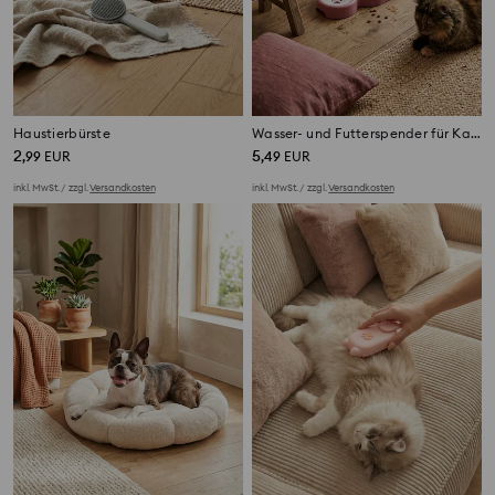
Haustierbürste
Wasser- und Futterspender für Katzen
2
5
,
99
EUR
,
49
EUR
inkl. MwSt. / zzgl.
Versandkosten
inkl. MwSt. / zzgl.
Versandkosten