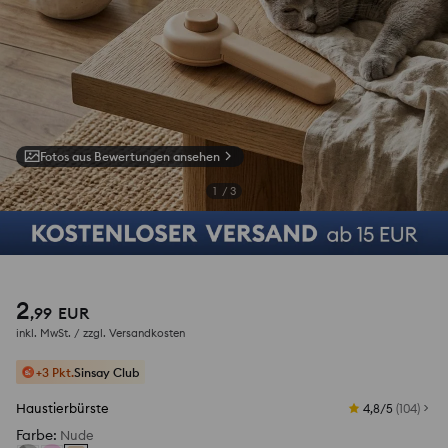
Fotos aus Bewertungen ansehen
1
/
3
2
,
99
EUR
inkl. MwSt. / zzgl.
Versandkosten
+3 Pkt.
Sinsay Club
Haustierbürste
4,8/5
(
104
)
Farbe
:
Nude