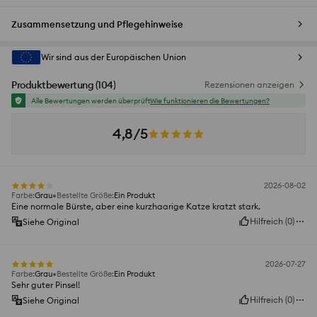
Zusammensetzung und Pflegehinweise
Wir sind aus der Europäischen Union
Produktbewertung
(
104
)
Rezensionen anzeigen
Alle Bewertungen werden überprüft
Wie funktionieren die Bewertungen?
4,8/5
2026-08-02
Farbe
:
Grau
Bestellte Größe
:
Ein Produkt
Eine normale Bürste, aber eine kurzhaarige Katze kratzt stark.
Hilfreich
(
0
)
Siehe Original
2026-07-27
Farbe
:
Grau
Bestellte Größe
:
Ein Produkt
Sehr guter Pinsel!
Hilfreich
(
0
)
Siehe Original