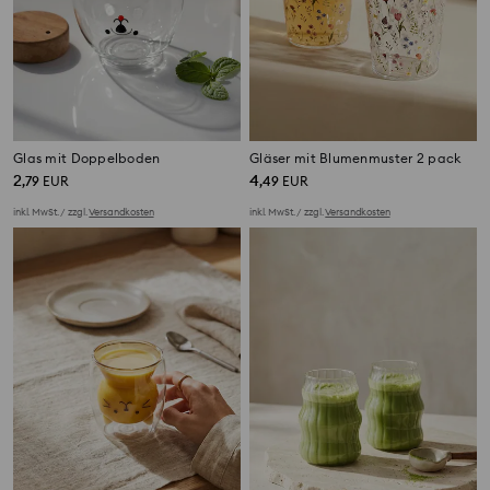
Glas mit Doppelboden
Gläser mit Blumenmuster 2 pack
2
4
,
79
EUR
,
49
EUR
inkl. MwSt. / zzgl.
Versandkosten
inkl. MwSt. / zzgl.
Versandkosten