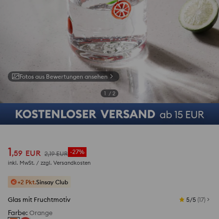
Fotos aus Bewertungen ansehen
1
/
2
1
,
59
EUR
-27%
2
,
19
EUR
inkl. MwSt. / zzgl.
Versandkosten
+2 Pkt.
Sinsay Club
Glas mit Fruchtmotiv
5/5
(
17
)
Farbe
:
Orange