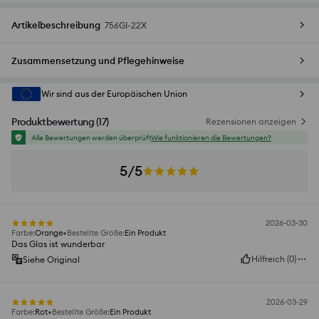
Artikelbeschreibung
756GI-22X
Zusammensetzung und Pflegehinweise
Wir sind aus der Europäischen Union
Produktbewertung
(
17
)
Rezensionen anzeigen
Alle Bewertungen werden überprüft
Wie funktionieren die Bewertungen?
5/5
2026-03-30
Farbe
:
Orange
Bestellte Größe
:
Ein Produkt
Das Glas ist wunderbar
Hilfreich
(
0
)
Siehe Original
2026-03-29
Farbe
:
Rot
Bestellte Größe
:
Ein Produkt