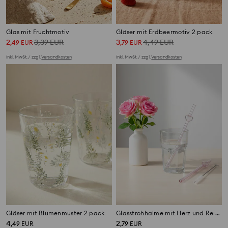
Glas mit Fruchtmotiv
Gläser mit Erdbeermotiv 2 pack
2
3,39
EUR
3
4,49
EUR
,
49
EUR
,
79
EUR
inkl. MwSt. / zzgl.
Versandkosten
inkl. MwSt. / zzgl.
Versandkosten
Gläser mit Blumenmuster 2 pack
Glasstrohhalme mit Herz und Reinigungsbürste 3er-Pack
4
2
,
49
EUR
,
79
EUR