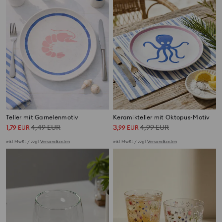
Teller mit Garnelenmotiv
Keramikteller mit Oktopus-Motiv
1
4,49
EUR
3
4,99
EUR
,
79
EUR
,
99
EUR
inkl. MwSt. / zzgl.
Versandkosten
inkl. MwSt. / zzgl.
Versandkosten