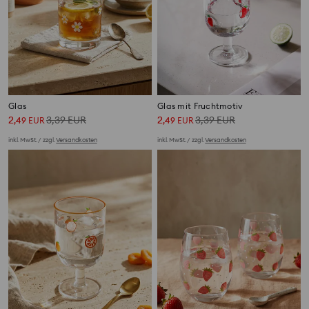
Glas
Glas mit Fruchtmotiv
2
3,39
EUR
2
3,39
EUR
,
49
EUR
,
49
EUR
inkl. MwSt. / zzgl.
Versandkosten
inkl. MwSt. / zzgl.
Versandkosten