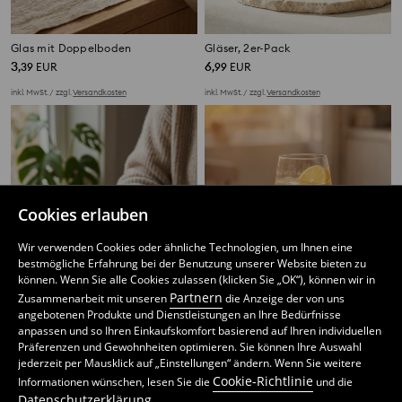
Glas mit Doppelboden
Gläser, 2er-Pack
3
6
,
39
EUR
,
99
EUR
inkl. MwSt. / zzgl.
Versandkosten
inkl. MwSt. / zzgl.
Versandkosten
Cookies erlauben
Wir verwenden Cookies oder ähnliche Technologien, um Ihnen eine
bestmögliche Erfahrung bei der Benutzung unserer Website bieten zu
können. Wenn Sie alle Cookies zulassen (klicken Sie „OK“), können wir in
Partnern
Zusammenarbeit mit unseren
die Anzeige der von uns
angebotenen Produkte und Dienstleistungen an Ihre Bedürfnisse
anpassen und so Ihren Einkaufskomfort basierend auf Ihren individuellen
Präferenzen und Gewohnheiten optimieren. Sie können Ihre Auswahl
jederzeit per Mausklick auf „Einstellungen“ ändern. Wenn Sie weitere
Tasse
Glas auf Fuß mit Schleife
Cookie-Richtlinie
Informationen wünschen, lesen Sie die
und die
2
4
,
79
EUR
,
71
EUR
Datenschutzerklärung
.