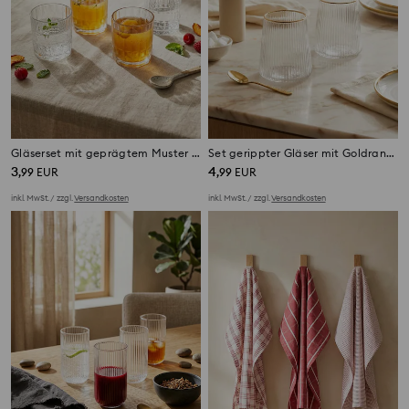
Gläserset mit geprägtem Muster 4 pack
Set gerippter Gläser mit Goldrand 2 pack
3
4
,
99
EUR
,
99
EUR
inkl. MwSt. / zzgl.
Versandkosten
inkl. MwSt. / zzgl.
Versandkosten