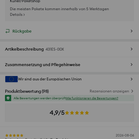
Kurier/Paketshop
Die meisten Pakete kommen innerhalb von 5 Werktagen
Details >
Rückgabe
Artikelbeschreibung
431ES-00X
Zusammensetzung und Pflegehinweise
Wir sind aus der Europäischen Union
Produktbewertung
(
98
)
Rezensionen anzeigen
Alle Bewertungen werden überprüft
Wie funktionieren die Bewertungen?
4,9/5
2026-08-06