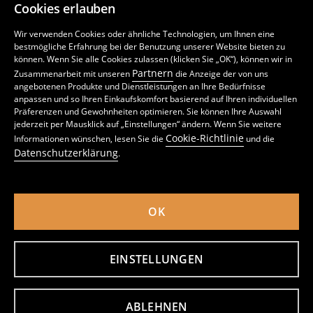
Cookies erlauben
Wir verwenden Cookies oder ähnliche Technologien, um Ihnen eine
bestmögliche Erfahrung bei der Benutzung unserer Website bieten zu
können. Wenn Sie alle Cookies zulassen (klicken Sie „OK“), können wir in
Partnern
Zusammenarbeit mit unseren
die Anzeige der von uns
angebotenen Produkte und Dienstleistungen an Ihre Bedürfnisse
anpassen und so Ihren Einkaufskomfort basierend auf Ihren individuellen
Präferenzen und Gewohnheiten optimieren. Sie können Ihre Auswahl
Gerippte Trinkgläser 4er-Pack
Gerippter Becher mit Deckel und Strohhalm
jederzeit per Mausklick auf „Einstellungen“ ändern. Wenn Sie weitere
3
1
3,99
EUR
,
99
EUR
,
99
EUR
Cookie-Richtlinie
Informationen wünschen, lesen Sie die
und die
inkl. MwSt. / zzgl.
Versandkosten
inkl. MwSt. / zzgl.
Versandkosten
Datenschutzerklärung
.
OK
EINSTELLUNGEN
ABLEHNEN