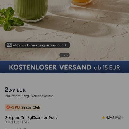
Fotos aus Bewertungen ansehen
1
/
5
2
,
99
EUR
inkl. MwSt. / zzgl.
Versandkosten
+3 Pkt.
Sinsay Club
Gerippte Trinkgläser 4er-Pack
4,9/5
(
98
)
0,75 EUR
/
1 Stk.