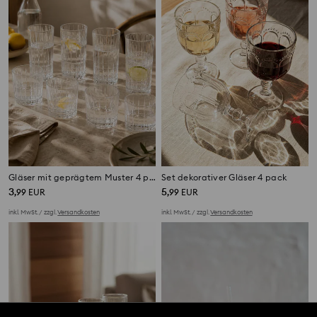
Gläser mit geprägtem Muster 4 pack
Set dekorativer Gläser 4 pack
3
5
,
99
EUR
,
99
EUR
inkl. MwSt. / zzgl.
Versandkosten
inkl. MwSt. / zzgl.
Versandkosten