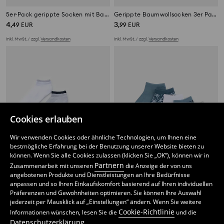
5er-Pack gerippte Socken mit Baumwolle
Gerippte Baumwollsocken 3er Pack
4
3
,
49
EUR
,
99
EUR
inkl. MwSt. / zzgl.
Versandkosten
inkl. MwSt. / zzgl.
Versandkosten
Cookies erlauben
Wir verwenden Cookies oder ähnliche Technologien, um Ihnen eine
bestmögliche Erfahrung bei der Benutzung unserer Website bieten zu
können. Wenn Sie alle Cookies zulassen (klicken Sie „OK“), können wir in
Partnern
Zusammenarbeit mit unseren
die Anzeige der von uns
angebotenen Produkte und Dienstleistungen an Ihre Bedürfnisse
anpassen und so Ihren Einkaufskomfort basierend auf Ihren individuellen
Präferenzen und Gewohnheiten optimieren. Sie können Ihre Auswahl
Kurze Socken 4 pack
5er Pack Socken
jederzeit per Mausklick auf „Einstellungen“ ändern. Wenn Sie weitere
2
3
,
99
EUR
,
49
EUR
Cookie-Richtlinie
Informationen wünschen, lesen Sie die
und die
inkl. MwSt. / zzgl.
Versandkosten
inkl. MwSt. / zzgl.
Versandkosten
Datenschutzerklärung
.