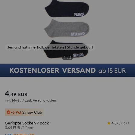
Jemand hat innerhalb der letzten 1 Stunde gekauft
1
/
2
4
,
49
EUR
inkl. MwSt. / zzgl.
Versandkosten
+5 Pkt.
Sinsay Club
Gerippte Socken 7 pack
4,8/5
(
16
)
0,64 EUR
/
1 Paar