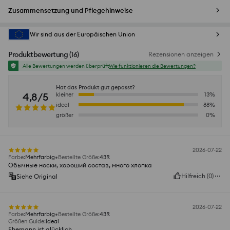
Zusammensetzung und Pflegehinweise
Wir sind aus der Europäischen Union
Produktbewertung
(
16
)
Rezensionen anzeigen
Alle Bewertungen werden überprüft
Wie funktionieren die Bewertungen?
Hat das Produkt gut gepasst?
4,8/5
kleiner
13
%
ideal
88
%
größer
0
%
2026-07-22
Farbe
:
Mehrfarbig
Bestellte Größe
:
43R
Обычные носки, хороший состав, много хлопка
Hilfreich
(
0
)
Siehe Original
2026-07-22
Farbe
:
Mehrfarbig
Bestellte Größe
:
43R
Größen Guide
:
ideal
Ehemann ist glücklich