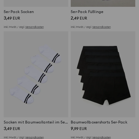
5er Pack Socken
5er-Pack Füßlinge
3
2
,
49
EUR
,
49
EUR
inkl. MwSt. / zzgl.
Versandkosten
inkl. MwSt. / zzgl.
Versandkosten
Socken mit Baumwollanteil im 5er-Pack
Baumwollboxershorts 5er-Pack
3
9
,
49
EUR
,
99
EUR
inkl. MwSt. / zzgl.
Versandkosten
inkl. MwSt. / zzgl.
Versandkosten