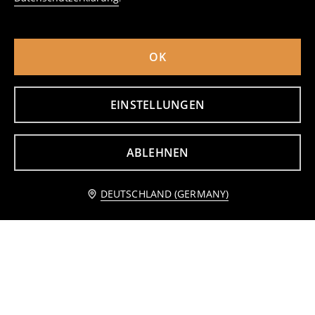
OK
EINSTELLUNGEN
ABLEHNEN
DEUTSCHLAND (GERMANY)
Socken, 3er-Pack
Socken mit Baumwollanteil im 5er-Pack
3
3
,
49
EUR
,
49
EUR
inkl. MwSt. / zzgl.
Versandkosten
inkl. MwSt. / zzgl.
Versandkosten