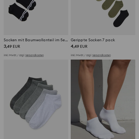
Socken mit Baumwollanteil im 5er-Pack
Gerippte Socken 7 pack
3
4
,
49
EUR
,
49
EUR
inkl. MwSt. / zzgl.
Versandkosten
inkl. MwSt. / zzgl.
Versandkosten