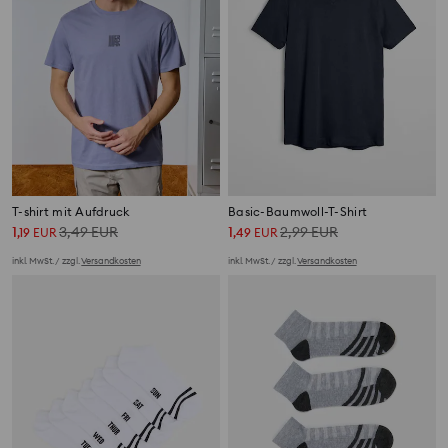
T-shirt mit Aufdruck
Basic-Baumwoll-T-Shirt
1
3,49
EUR
1
2,99
EUR
,
19
EUR
,
49
EUR
inkl. MwSt. / zzgl.
Versandkosten
inkl. MwSt. / zzgl.
Versandkosten