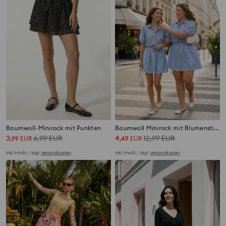
Baumwoll-Minirock mit Punkten
Baumwoll Minirock mit Blumenstickerei
3
6,99
EUR
4
12,99
EUR
,
99
EUR
,
49
EUR
inkl. MwSt. / zzgl.
Versandkosten
inkl. MwSt. / zzgl.
Versandkosten