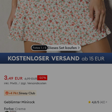
Dieses Set kaufen
Fotos
1
/
5
3
,
49
EUR
-50%
6
,
99
EUR
inkl. MwSt. / zzgl.
Versandkosten
+4 Pkt.
Sinsay Club
Geblümter Minirock
4,8/5
(
42
)
Farbe
:
Creme