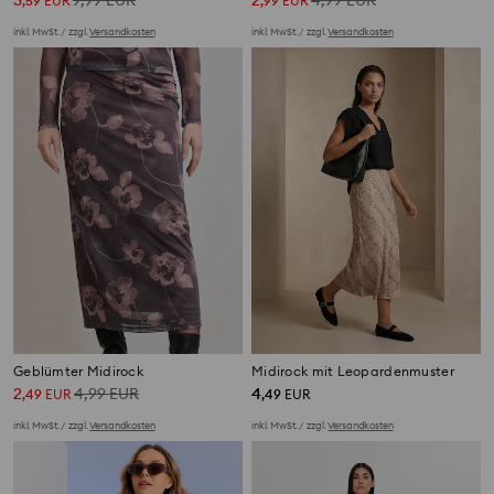
3
9,99
EUR
2
4,99
EUR
,
59
EUR
,
99
EUR
inkl. MwSt. / zzgl.
Versandkosten
inkl. MwSt. / zzgl.
Versandkosten
Geblümter Midirock
Midirock mit Leopardenmuster
2
4,99
EUR
4
,
49
EUR
,
49
EUR
inkl. MwSt. / zzgl.
Versandkosten
inkl. MwSt. / zzgl.
Versandkosten