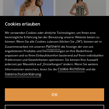
Cookies erlauben
Wir verwenden Cookies oder ähnliche Technologien, um Ihnen eine
bestmögliche Erfahrung bei der Benutzung unserer Website bieten zu
können. Wenn Sie alle Cookies zulassen (klicken Sie „OK“), können wir in
Partnern
Zusammenarbeit mit unseren
die Anzeige der von uns
angebotenen Produkte und Dienstleistungen an Ihre Bedürfnisse
anpassen und so Ihren Einkaufskomfort basierend auf Ihren individuellen
Präferenzen und Gewohnheiten optimieren. Sie können Ihre Auswahl
Blumiger midi Rock im ausgestellten Schnitt
Midirock
jederzeit per Mausklick auf „Einstellungen“ ändern. Wenn Sie weitere
4
12,99
EUR
5
9,99
EUR
,
99
EUR
,
99
EUR
Cookie-Richtlinie
Informationen wünschen, lesen Sie die
und die
inkl. MwSt. / zzgl.
Versandkosten
inkl. MwSt. / zzgl.
Versandkosten
Datenschutzerklärung
.
OK