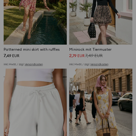
Patterned mini skirt with ruffles
Minirock mit Tiermuster
7
2
7,49
EUR
,
49
EUR
,
79
EUR
inkl. MwSt. / zzgl.
Versandkosten
inkl. MwSt. / zzgl.
Versandkosten