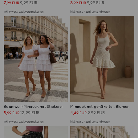
7
9,99
EUR
3
9,99
EUR
,
99
EUR
,
99
EUR
inkl. MwSt. / zzgl.
Versandkosten
inkl. MwSt. / zzgl.
Versandkosten
Baumwoll-Minirock mit Stickerei
Minirock mit gehäkelten Blumen
5
12,99
EUR
4
9,99
EUR
,
99
EUR
,
49
EUR
inkl. MwSt. / zzgl.
Versandkosten
inkl. MwSt. / zzgl.
Versandkosten