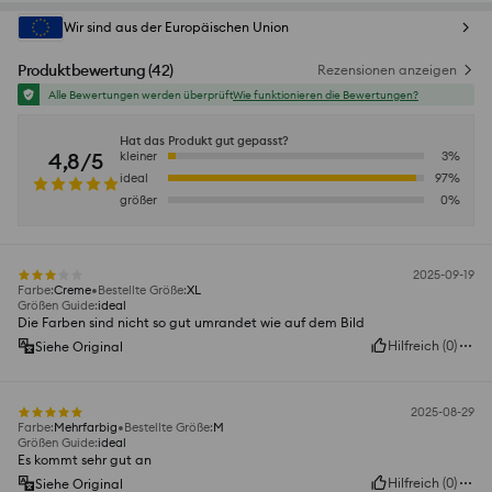
Wir sind aus der Europäischen Union
Produktbewertung
(
42
)
Rezensionen anzeigen
Alle Bewertungen werden überprüft
Wie funktionieren die Bewertungen?
Hat das Produkt gut gepasst?
4,8/5
kleiner
3
%
ideal
97
%
größer
0
%
2025-09-19
Farbe
:
Creme
Bestellte Größe
:
XL
Größen Guide
:
ideal
Die Farben sind nicht so gut umrandet wie auf dem Bild
Hilfreich
(
0
)
Siehe Original
2025-08-29
Farbe
:
Mehrfarbig
Bestellte Größe
:
M
Größen Guide
:
ideal
Es kommt sehr gut an
Hilfreich
(
0
)
Siehe Original