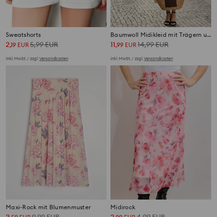
Sweatshorts
Baumwoll Midikleid mit Trägern und Raffung
2
5,99
EUR
11
14,99
EUR
,
19
EUR
,
99
EUR
inkl. MwSt. / zzgl.
Versandkosten
inkl. MwSt. / zzgl.
Versandkosten
Maxi-Rock mit Blumenmuster
Midirock