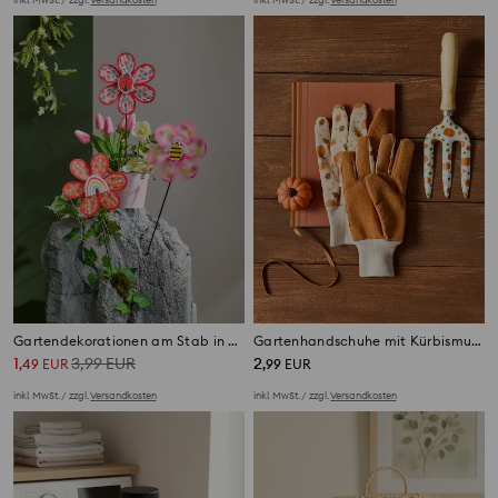
Gartendekorationen am Stab in Blumenform 3 pack
Gartenhandschuhe mit Kürbismuster
1
3,99
EUR
2
,
49
EUR
,
99
EUR
inkl. MwSt. / zzgl.
Versandkosten
inkl. MwSt. / zzgl.
Versandkosten