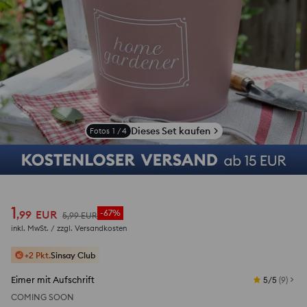
Dieses Set kaufen
Fotos
1
/
4
1
,
99
EUR
-67%
5
,
99
EUR
inkl. MwSt. / zzgl.
Versandkosten
+2 Pkt.
Sinsay Club
Eimer mit Aufschrift
5/5
(
9
)
COMING SOON