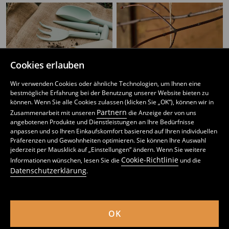
Cookies erlauben
Wir verwenden Cookies oder ähnliche Technologien, um Ihnen eine
bestmögliche Erfahrung bei der Benutzung unserer Website bieten zu
können. Wenn Sie alle Cookies zulassen (klicken Sie „OK“), können wir in
Partnern
Zusammenarbeit mit unseren
die Anzeige der von uns
angebotenen Produkte und Dienstleistungen an Ihre Bedürfnisse
anpassen und so Ihren Einkaufskomfort basierend auf Ihren individuellen
Präferenzen und Gewohnheiten optimieren. Sie können Ihre Auswahl
jederzeit per Mausklick auf „Einstellungen“ ändern. Wenn Sie weitere
Gartengeräte-Set 6er-Pack
Hängender Kürbis-Vogelfutterspender
Cookie-Richtlinie
Informationen wünschen, lesen Sie die
und die
2
8,99
EUR
4
,
49
EUR
,
99
EUR
Datenschutzerklärung
.
inkl. MwSt. / zzgl.
Versandkosten
inkl. MwSt. / zzgl.
Versandkosten
OK