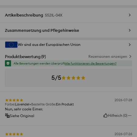
Artikelbeschreibung
552IL-04X
Zusammensetzung und Pflegehinweise
Wir sind aus der Europäischen Union
Produktbewertung
(
9
)
Rezensionen anzeigen
Alle Bewertungen werden überprüft
Wie funktionieren die Bewertungen?
5/5
2026-07-28
Farbe
:
Lavendel
Bestellte Größe
:
Ein Produkt
Nun, sehr coole Eimer.
Hilfreich
(
0
)
Siehe Original
2026-07-26