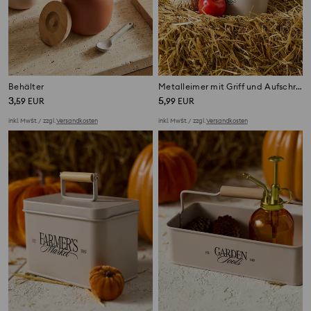
Behälter
Metalleimer mit Griff und Aufschrift „Autumn Harvest“
3
5
,
59
EUR
,
99
EUR
inkl. MwSt. / zzgl.
Versandkosten
inkl. MwSt. / zzgl.
Versandkosten