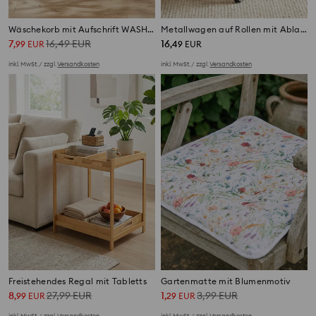
Wäschekorb mit Aufschrift WASH TIME
Metallwagen auf Rollen mit Ablagefläche und Regalen
7
16,49
EUR
16
,
99
EUR
,
49
EUR
inkl. MwSt. / zzgl.
Versandkosten
inkl. MwSt. / zzgl.
Versandkosten
Freistehendes Regal mit Tabletts
Gartenmatte mit Blumenmotiv
8
27,99
EUR
1
3,99
EUR
,
99
EUR
,
29
EUR
inkl. MwSt. / zzgl.
Versandkosten
inkl. MwSt. / zzgl.
Versandkosten