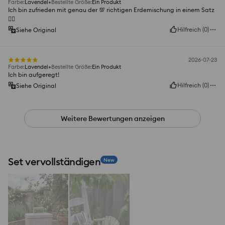
Farbe
:
Lavendel
Bestellte Größe
:
Ein Produkt
Ich bin zufrieden mit genau der 💯 richtigen Erdemischung in einem Satz
👌🏼
Hilfreich
(
0
)
Siehe Original
2026-07-23
Farbe
:
Lavendel
Bestellte Größe
:
Ein Produkt
Ich bin aufgeregt!
Hilfreich
(
0
)
Siehe Original
Weitere Bewertungen anzeigen
Set vervollständigen
New