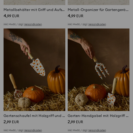
Metallbehälter mit Griff und Aufschrift „Farmer's Market“
Metall-Organizer für Gartengeräte mit Griff
4
4
,
99
EUR
,
99
EUR
inkl. MwSt. / zzgl.
Versandkosten
inkl. MwSt. / zzgl.
Versandkosten
Gartenschaufel mit Holzgriff und Kürbismotiv
Garten-Handgabel mit Holzgriff und Kürbismotiv
2
2
,
99
EUR
,
99
EUR
inkl. MwSt. / zzgl.
Versandkosten
inkl. MwSt. / zzgl.
Versandkosten