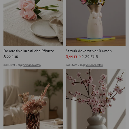
Dekorative künstliche Pflanze
Strauß dekorativer Blumen
3
0
2,39
EUR
,
99
EUR
,
99
EUR
inkl. MwSt. / zzgl.
Versandkosten
inkl. MwSt. / zzgl.
Versandkosten