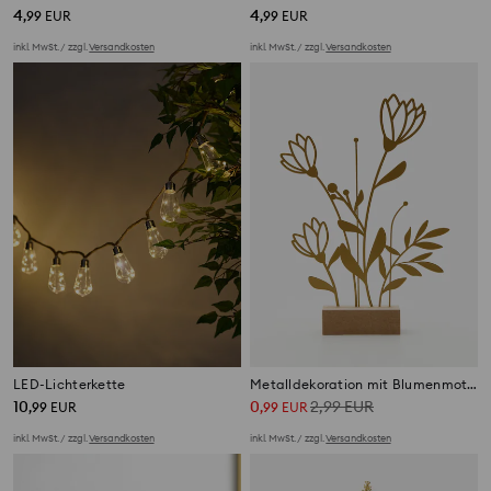
4
4
,
99
EUR
,
99
EUR
inkl. MwSt. / zzgl.
Versandkosten
inkl. MwSt. / zzgl.
Versandkosten
LED-Lichterkette
Metalldekoration mit Blumenmotiv auf Holzsockel
10
0
2,99
EUR
,
99
EUR
,
99
EUR
inkl. MwSt. / zzgl.
Versandkosten
inkl. MwSt. / zzgl.
Versandkosten