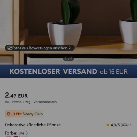
Fotos aus Bewertungen ansehen
1
/
4
2
,
49
EUR
inkl. MwSt. / zzgl.
Versandkosten
+3 Pkt.
Sinsay Club
Dekorative künstliche Pflanze
4,8/5
(
474
)
Farbe
:
Weiß