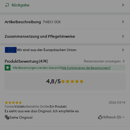
Rückgabe
Artikelbeschreibung
714BO-00X
Zusammensetzung und Pflegehinweise
Wir sind aus der Europäischen Union
Produktbewertung
(
474
)
Rezensionen anzeigen
Alle Bewertungen werden überprüft
Wie funktionieren die Bewertungen?
4,8/5
2026-03-14
Farbe
:
Violett
Bestellte Größe
:
Ein Produkt
Es sieht aus wie das Original. Ich empfehle es
Hilfreich
(
0
)
Siehe Original