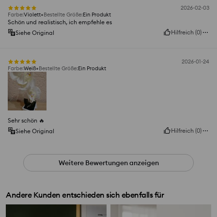
2026-02-03
Farbe
:
Violett
Bestellte Größe
:
Ein Produkt
Schön und realistisch, ich empfehle es
Hilfreich
(
0
)
Siehe Original
2026-01-24
Farbe
:
Weiß
Bestellte Größe
:
Ein Produkt
Sehr schön 🔥
Hilfreich
(
0
)
Siehe Original
Weitere Bewertungen anzeigen
Andere Kunden entschieden sich ebenfalls für