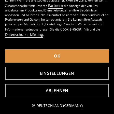
können. Wenn Sie alle Cookies zulassen (klicken Sie „OK“), können wir in
Partnern
Zusammenarbeit mit unseren
die Anzeige der von uns
angebotenen Produkte und Dienstleistungen an Ihre Bedürfnisse
anpassen und so Ihren Einkaufskomfort basierend auf Ihren individuellen
Präferenzen und Gewohnheiten optimieren. Sie können Ihre Auswahl
Dekorative künstliche Pflanze
Dekorative Pflanze im Topf
jederzeit per Mausklick auf „Einstellungen“ ändern. Wenn Sie weitere
7
6
,
99
EUR
,
99
EUR
Cookie-Richtlinie
Informationen wünschen, lesen Sie die
und die
inkl. MwSt. / zzgl.
Versandkosten
inkl. MwSt. / zzgl.
Versandkosten
Datenschutzerklärung
.
OK
EINSTELLUNGEN
ABLEHNEN
Benachrichtige mich
DEUTSCHLAND (GERMANY)
Keramikvase
Dekorative künstliche Pflanze