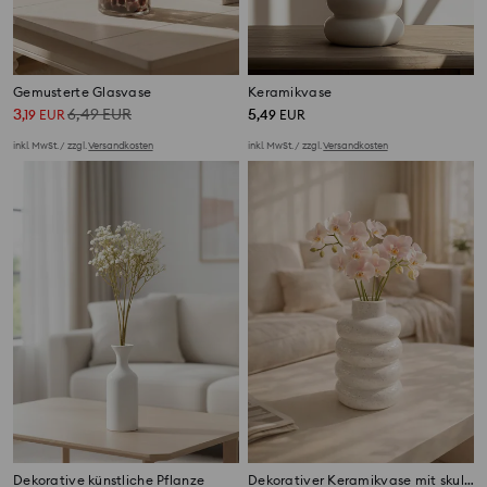
Gemusterte Glasvase
Keramikvase
3
6,49
EUR
5
,
19
EUR
,
49
EUR
inkl. MwSt. / zzgl.
Versandkosten
inkl. MwSt. / zzgl.
Versandkosten
Dekorative künstliche Pflanze
Dekorativer Keramikvase mit skulpturaler Form