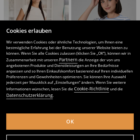
Cookies erlauben
Wir verwenden Cookies oder ähnliche Technologien, um Ihnen eine
bestmögliche Erfahrung bei der Benutzung unserer Website bieten zu
können. Wenn Sie alle Cookies zulassen (klicken Sie „OK“), können wir in
Partnern
Zusammenarbeit mit unseren
die Anzeige der von uns
angebotenen Produkte und Dienstleistungen an Ihre Bedürfnisse
anpassen und so Ihren Einkaufskomfort basierend auf Ihren individuellen
Präferenzen und Gewohnheiten optimieren. Sie können Ihre Auswahl
T-Shirt mit bestickten Blumen
Rib knit crop top
jederzeit per Mausklick auf „Einstellungen“ ändern. Wenn Sie weitere
2
4,49
EUR
1
2,99
EUR
,
99
EUR
,
49
EUR
Cookie-Richtlinie
Informationen wünschen, lesen Sie die
und die
inkl. MwSt. / zzgl.
Versandkosten
inkl. MwSt. / zzgl.
Versandkosten
Datenschutzerklärung
.
OK