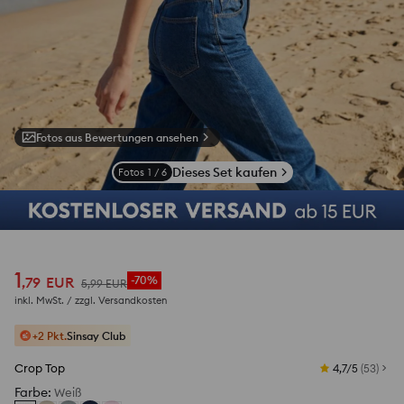
Fotos aus Bewertungen ansehen
Dieses Set kaufen
Fotos
1
/
6
1
,
79
EUR
-70%
5
,
99
EUR
inkl. MwSt. / zzgl.
Versandkosten
+2 Pkt.
Sinsay Club
Crop Top
4,7/5
(
53
)
Farbe
:
Weiß