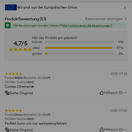
Wir sind aus der Europäischen Union
Produktbewertung
(
53
)
Rezensionen anzeigen
Alle Bewertungen werden überprüft
Wie funktionieren die Bewertungen?
Hat das Produkt gut gepasst?
4,7/5
kleiner
0
%
ideal
97
%
größer
3
%
2025-07-25
Farbe
:
Weiß
Bestellte Größe
:
M
Größen Guide
:
ideal
Cooles Oberteil🔥
Hilfreich
(
0
)
Siehe Original
2025-07-20
Farbe
:
Grau
Bestellte Größe
:
M
Größen Guide
:
ideal
Perfekt kann ich nur weiterempfehlen
Hilfreich
(
0
)
Siehe Original