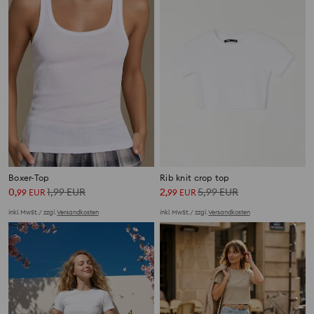
Boxer-Top
Rib knit crop top
0
1,99
EUR
2
5,99
EUR
,
99
EUR
,
99
EUR
inkl. MwSt. / zzgl.
Versandkosten
inkl. MwSt. / zzgl.
Versandkosten