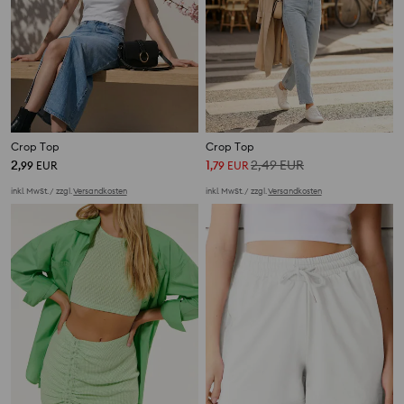
Crop Top
Crop Top
2
1
2,49
EUR
,
99
EUR
,
79
EUR
inkl. MwSt. / zzgl.
Versandkosten
inkl. MwSt. / zzgl.
Versandkosten