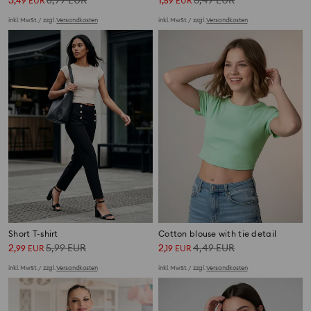
3
6,99
EUR
1
3,49
EUR
,
49
EUR
,
59
EUR
inkl. MwSt. / zzgl.
Versandkosten
inkl. MwSt. / zzgl.
Versandkosten
Short T-shirt
Cotton blouse with tie detail
2
5,99
EUR
2
4,49
EUR
,
99
EUR
,
19
EUR
inkl. MwSt. / zzgl.
Versandkosten
inkl. MwSt. / zzgl.
Versandkosten