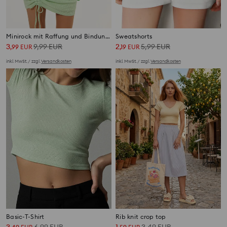
Minirock mit Raffung und Bindung vorne
Sweatshorts
3
9,99
EUR
2
5,99
EUR
,
99
EUR
,
19
EUR
inkl. MwSt. / zzgl.
Versandkosten
inkl. MwSt. / zzgl.
Versandkosten
Basic-T-Shirt
Rib knit crop top