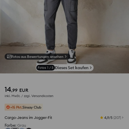
Fotos aus Bewertungen ansehen
Dieses Set kaufen
Fotos
1
/
3
14
,
99
EUR
inkl. MwSt. / zzgl.
Versandkosten
+15 Pkt.
Sinsay Club
Cargo-Jeans im Jogger-Fit
4,9/5
(
207
)
Farbe
:
Grau