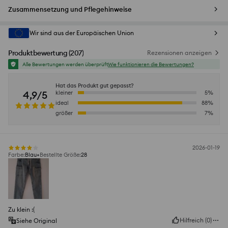
Zusammensetzung und Pflegehinweise
Wir sind aus der Europäischen Union
Produktbewertung
(
207
)
Rezensionen anzeigen
Alle Bewertungen werden überprüft
Wie funktionieren die Bewertungen?
Hat das Produkt gut gepasst?
4,9/5
kleiner
5
%
ideal
88
%
größer
7
%
2026-01-19
Farbe
:
Blau
Bestellte Größe
:
28
Zu klein :(
Hilfreich
(
0
)
Siehe Original