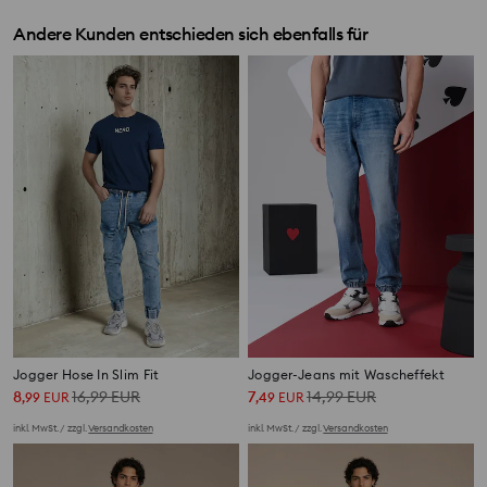
Andere Kunden entschieden sich ebenfalls für
Jogger Hose In Slim Fit
Jogger-Jeans mit Wascheffekt
8
16,99
EUR
7
14,99
EUR
,
99
EUR
,
49
EUR
inkl. MwSt. / zzgl.
Versandkosten
inkl. MwSt. / zzgl.
Versandkosten