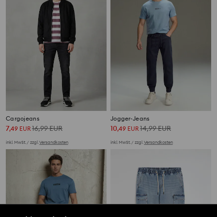
Cargojeans
Jogger-Jeans
7
16,99
EUR
10
14,99
EUR
,
49
EUR
,
49
EUR
inkl. MwSt. / zzgl.
Versandkosten
inkl. MwSt. / zzgl.
Versandkosten