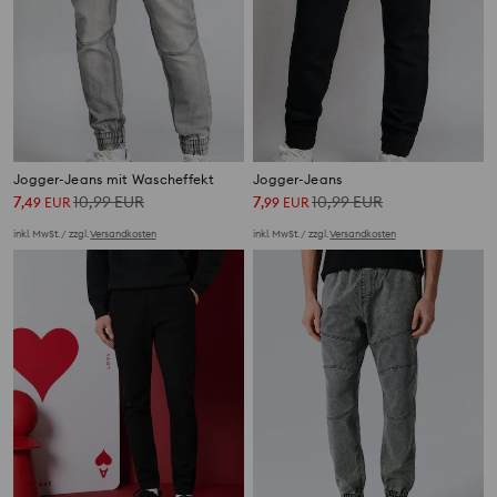
Jogger-Jeans mit Wascheffekt
Jogger-Jeans
7
10,99
EUR
7
10,99
EUR
,
49
EUR
,
99
EUR
inkl. MwSt. / zzgl.
Versandkosten
inkl. MwSt. / zzgl.
Versandkosten