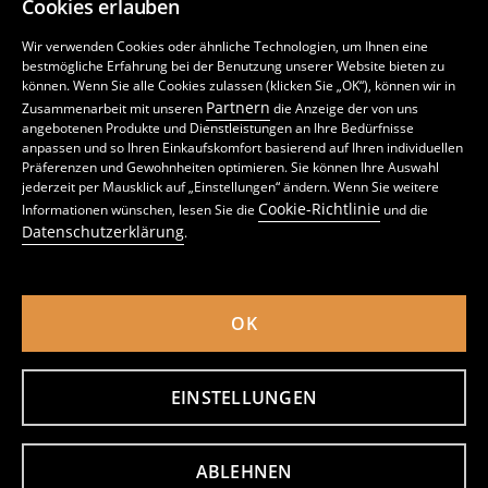
Cookies erlauben
Wir verwenden Cookies oder ähnliche Technologien, um Ihnen eine
bestmögliche Erfahrung bei der Benutzung unserer Website bieten zu
können. Wenn Sie alle Cookies zulassen (klicken Sie „OK“), können wir in
Partnern
Zusammenarbeit mit unseren
die Anzeige der von uns
angebotenen Produkte und Dienstleistungen an Ihre Bedürfnisse
anpassen und so Ihren Einkaufskomfort basierend auf Ihren individuellen
Präferenzen und Gewohnheiten optimieren. Sie können Ihre Auswahl
Regular Fit Jeans In Washed-Out-Optik
Jogger-Jeans
jederzeit per Mausklick auf „Einstellungen“ ändern. Wenn Sie weitere
9
12,99
EUR
10
14,99
EUR
,
49
EUR
,
99
EUR
Cookie-Richtlinie
Informationen wünschen, lesen Sie die
und die
inkl. MwSt. / zzgl.
Versandkosten
inkl. MwSt. / zzgl.
Versandkosten
Datenschutzerklärung
.
OK
EINSTELLUNGEN
ABLEHNEN