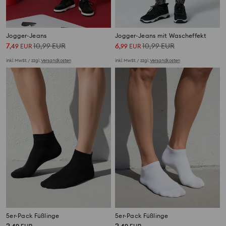
Jogger-Jeans
Jogger-Jeans mit Wascheffekt
7
10,99
EUR
6
10,99
EUR
,
49
EUR
,
99
EUR
inkl. MwSt. / zzgl.
Versandkosten
inkl. MwSt. / zzgl.
Versandkosten
5er-Pack Füßlinge
5er-Pack Füßlinge
2
2