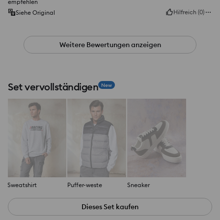
empfehlen
Hilfreich
(
0
)
Siehe Original
Weitere Bewertungen anzeigen
Set vervollständigen
New
Sweatshirt
Puffer-weste
Sneaker
Dieses Set kaufen