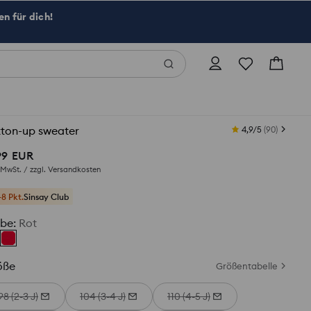
n für dich!
tton-up sweater
4,9/5
(
90
)
99
EUR
. MwSt. / zzgl.
Versandkosten
+8 Pkt.
Sinsay Club
rbe
:
Rot
öße
Größentabelle
98 (2-3 J)
104 (3-4 J)
110 (4-5 J)