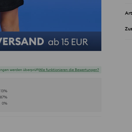
Art
Zu
ungen werden überprüft
Wie funktionieren die Bewertungen?
13
%
87
%
0
%