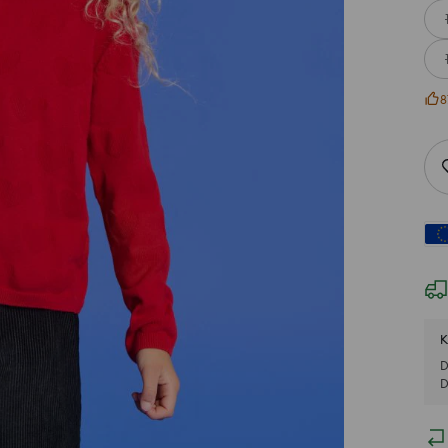
8
K
D
D