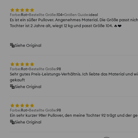
Farbe
:
Rot
Bestellte Größe
:
104
Größen Guide
:
ideal
Es ist ein süßer Pullover. Angenehmes Material. Die Größe passt ni
Tochter ist 2 Jahre alt, wiegt 12 kg und passt Größe 104. 🔥❤️
Siehe Original
Farbe
:
Rot
Bestellte Größe
:
98
Sehr gutes Preis-Leistungs-Verhältnis. Ich liebte das Material und 
gekauft
Siehe Original
Farbe
:
Rot
Bestellte Größe
:
98
Ein sehr kurzer 98er Pullover, den meine Tochter 92 trägt und der gen
Siehe Original