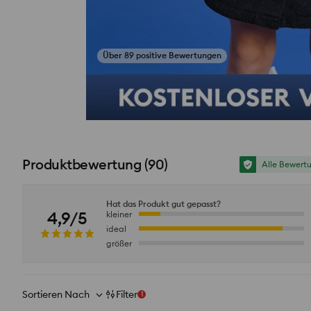
Fotos aus Bewertungen ansehen
Produktbewertung
(
90
)
Alle Bewert
Hat das Produkt gut gepasst?
4,9/5
kleiner
ideal
größer
Sortieren Nach
Filter
1