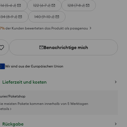
116 (5-6 J)
122 (6-7 J)
128 (7-8 J)
134 (8-9 J)
140 (9-10 J)
7
%
der Kunden bewerteten das Produkt als passgenau
Benachrichtige mich
Wir sind aus der Europäischen Union
Lieferzeit und kosten
urier/Paketshop
ie meisten Pakete kommen innerhalb von 5 Werktagen
etails >
Rückgabe