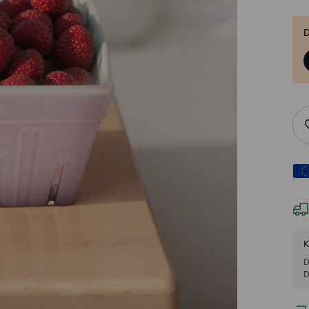
D
K
D
D