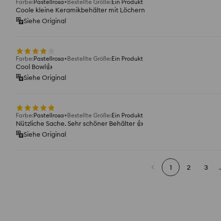
Farbe
:
Pastellrosa
Bestellte Größe
:
Ein Produkt
Coole kleine Keramikbehälter mit Löchern
Siehe Original
Farbe
:
Pastellrosa
Bestellte Größe
:
Ein Produkt
Cool Bowl👍️
Siehe Original
Farbe
:
Pastellrosa
Bestellte Größe
:
Ein Produkt
Nützliche Sache. Sehr schöner Behälter 👍️
Siehe Original
1
2
3
.