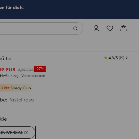
n für dich!
älter
4,8/5
(
19
)
49
EUR
-27%
3
,
39
EUR
. MwSt. / zzgl.
Versandkosten
+3 Pkt.
Sinsay Club
rbe
:
Pastellrosa
öße
UNIVERSAL