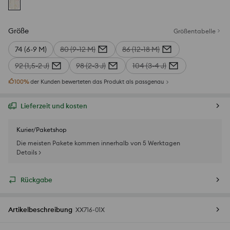
Größe
Größentabelle
74 (6-9 M)
80 (9-12 M)
86 (12-18 M)
92 (1,5-2 J)
98 (2-3 J)
104 (3-4 J)
100
%
der Kunden bewerteten das Produkt als passgenau
Lieferzeit und kosten
Kurier/Paketshop
Die meisten Pakete kommen innerhalb von 5 Werktagen
Details >
Rückgabe
Artikelbeschreibung
XX716-01X