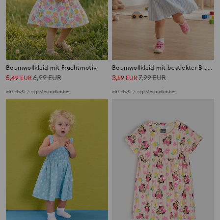
Baumwollkleid mit Fruchtmotiv
Baumwollkleid mit bestickter Blume
5
6,99
EUR
3
7,99
EUR
,
49
EUR
,
59
EUR
inkl. MwSt. / zzgl.
Versandkosten
inkl. MwSt. / zzgl.
Versandkosten