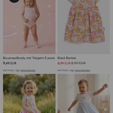
Baumwollbody mit Trägern 5 pack
Kleid Barbie
9
6
8,99
EUR
,
49
EUR
,
99
EUR
inkl. MwSt. / zzgl.
Versandkosten
inkl. MwSt. / zzgl.
Versandkosten