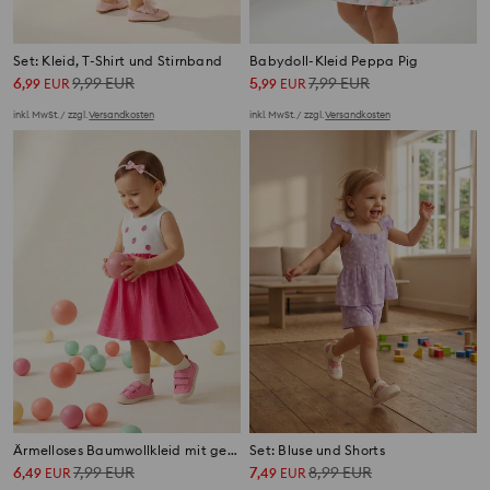
Set: Kleid, T-Shirt und Stirnband
Babydoll-Kleid Peppa Pig
6
9,99
EUR
5
7,99
EUR
,
99
EUR
,
99
EUR
inkl. MwSt. / zzgl.
Versandkosten
inkl. MwSt. / zzgl.
Versandkosten
Ärmelloses Baumwollkleid mit gestickten Himbeeren
Set: Bluse und Shorts
6
7,99
EUR
7
8,99
EUR
,
49
EUR
,
49
EUR