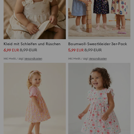
Kleid mit Schleifen und Rüschen
Baumwoll-Sweatkleider 3er-Pack
6
8,99
EUR
5
8,99
EUR
,
99
EUR
,
99
EUR
inkl. MwSt. / zzgl.
Versandkosten
inkl. MwSt. / zzgl.
Versandkosten