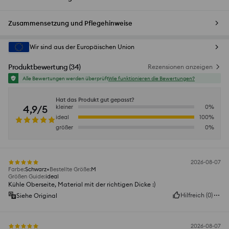
Zusammensetzung und Pflegehinweise
Wir sind aus der Europäischen Union
Produktbewertung
(
34
)
Rezensionen anzeigen
Alle Bewertungen werden überprüft
Wie funktionieren die Bewertungen?
Hat das Produkt gut gepasst?
4,9/5
kleiner
0
%
ideal
100
%
größer
0
%
2026-08-07
Farbe
:
Schwarz
Bestellte Größe
:
M
Größen Guide
:
ideal
Kühle Oberseite, Material mit der richtigen Dicke :)
Hilfreich
(
0
)
Siehe Original
2026-08-07