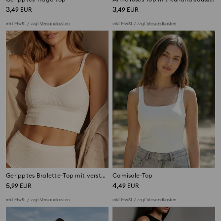
3
3
,
49
EUR
,
49
EUR
inkl. MwSt. / zzgl.
Versandkosten
inkl. MwSt. / zzgl.
Versandkosten
Geripptes Bralette-Top mit verstellbaren Trägern
Camisole-Top
5
4
,
99
EUR
,
49
EUR
inkl. MwSt. / zzgl.
Versandkosten
inkl. MwSt. / zzgl.
Versandkosten