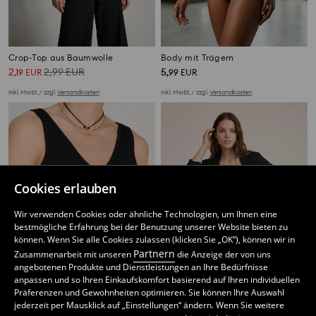
Crop-Top aus Baumwolle
Body mit Trägern
2
2,99
EUR
5
,
19
EUR
,
99
EUR
inkl. MwSt. / zzgl.
Versandkosten
inkl. MwSt. / zzgl.
Versandkosten
Cookies erlauben
Wir verwenden Cookies oder ähnliche Technologien, um Ihnen eine
bestmögliche Erfahrung bei der Benutzung unserer Website bieten zu
können. Wenn Sie alle Cookies zulassen (klicken Sie „OK“), können wir in
Partnern
Zusammenarbeit mit unseren
die Anzeige der von uns
angebotenen Produkte und Dienstleistungen an Ihre Bedürfnisse
anpassen und so Ihren Einkaufskomfort basierend auf Ihren individuellen
Präferenzen und Gewohnheiten optimieren. Sie können Ihre Auswahl
jederzeit per Mausklick auf „Einstellungen“ ändern. Wenn Sie weitere
Rib knit V neck top
Schlichte Bluse mit Trägern und V-Ausschnitt