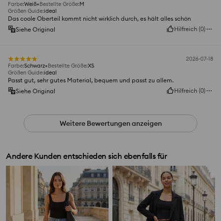
Farbe
:
Weiß
Bestellte Größe
:
M
Größen Guide
:
ideal
Das coole Oberteil kommt nicht wirklich durch, es hält alles schön
Hilfreich
(
0
)
Siehe Original
2026-07-18
Farbe
:
Schwarz
Bestellte Größe
:
XS
Größen Guide
:
ideal
Passt gut, sehr gutes Material, bequem und passt zu allem.
Hilfreich
(
0
)
Siehe Original
Weitere Bewertungen anzeigen
Andere Kunden entschieden sich ebenfalls für