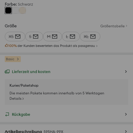
Farbe
:
Schwarz
Größe
Größentabelle
XS
S
M
L
XL
100
%
der Kunden bewerteten das Produkt als passgenau
Basic
Lieferzeit und kosten
Kurier/Paketshop
Die meisten Pakete kommen innerhalb von 5 Werktagen
Details >
Rückgabe
Artikelbeschreibung
595HA-99X