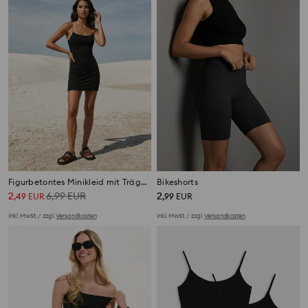
Figurbetontes Minikleid mit Trägern mit Viskoseanteil
Bikeshorts
2
6,99
EUR
2
,
49
EUR
,
99
EUR
inkl. MwSt. / zzgl.
Versandkosten
inkl. MwSt. / zzgl.
Versandkosten