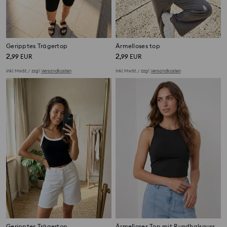
Geripptes Trägertop
Ärmelloses top
2
2
,
99
EUR
,
99
EUR
inkl. MwSt. / zzgl.
Versandkosten
inkl. MwSt. / zzgl.
Versandkosten
Geripptes Trägertop
Ärmelloses Top mit Rundhalsausschnitt