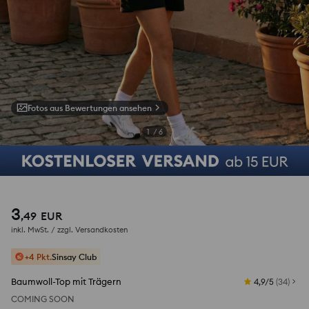
Fotos aus Bewertungen ansehen
1
/
6
3
,
49
EUR
inkl. MwSt. / zzgl.
Versandkosten
+4 Pkt.
Sinsay Club
Baumwoll-Top mit Trägern
4,9/5
(
34
)
COMING SOON