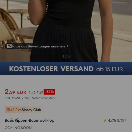
Fotos aus Bewertungen ansehen
1
/
6
2
,
39
EUR
-32%
3
,
49
EUR
inkl. MwSt. / zzgl.
Versandkosten
+3 Pkt.
Sinsay Club
Basis Rippen-Baumwoll-Top
4,7/5
(
170
)
COMING SOON