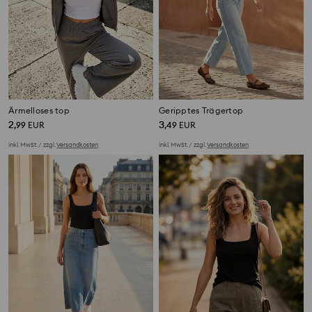
Ärmelloses top
Geripptes Trägertop
2
3
,
99
EUR
,
49
EUR
inkl. MwSt. / zzgl.
Versandkosten
inkl. MwSt. / zzgl.
Versandkosten