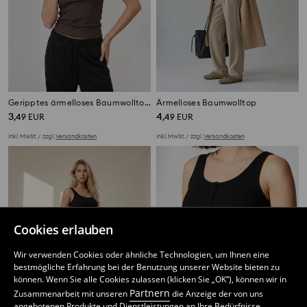
Geripptes ärmelloses Baumwolltop mit Rundhalsausschnitt
Ärmelloses Baumwolltop
3
4
,
49
EUR
,
49
EUR
inkl. MwSt. / zzgl.
Versandkosten
inkl. MwSt. / zzgl.
Versandkosten
Cookies erlauben
Wir verwenden Cookies oder ähnliche Technologien, um Ihnen eine
bestmögliche Erfahrung bei der Benutzung unserer Website bieten zu
können. Wenn Sie alle Cookies zulassen (klicken Sie „OK“), können wir in
Partnern
Zusammenarbeit mit unseren
die Anzeige der von uns
angebotenen Produkte und Dienstleistungen an Ihre Bedürfnisse