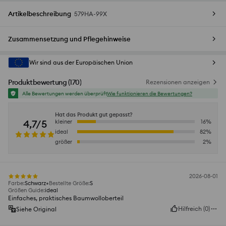
Artikelbeschreibung
579HA-99X
Zusammensetzung und Pflegehinweise
Wir sind aus der Europäischen Union
Produktbewertung
(
170
)
Rezensionen anzeigen
Alle Bewertungen werden überprüft
Wie funktionieren die Bewertungen?
Hat das Produkt gut gepasst?
4,7/5
kleiner
16
%
ideal
82
%
größer
2
%
2026-08-01
Farbe
:
Schwarz
Bestellte Größe
:
S
Größen Guide
:
ideal
Einfaches, praktisches Baumwolloberteil
Hilfreich
(
0
)
Siehe Original