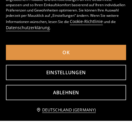
anpassen und so Ihren Einkaufskomfort basierend auf Ihren individuellen
Präferenzen und Gewohnheiten optimieren. Sie können Ihre Auswahl
jederzeit per Mausklick auf „Einstellungen“ ändern. Wenn Sie weitere
Basic Baumwoll-Top
Bluse Aus Baumwolle
Cookie-Richtlinie
Informationen wünschen, lesen Sie die
und die
3
2
4,99
EUR
,
49
EUR
,
99
EUR
Datenschutzerklärung
.
inkl. MwSt. / zzgl.
Versandkosten
inkl. MwSt. / zzgl.
Versandkosten
OK
EINSTELLUNGEN
ABLEHNEN
Benachrichtige mich
DEUTSCHLAND (GERMANY)
Ärmelloses Top mit Rundhalsausschnitt
Ärmelloses top
3
4
,
49
EUR
,
49
EUR