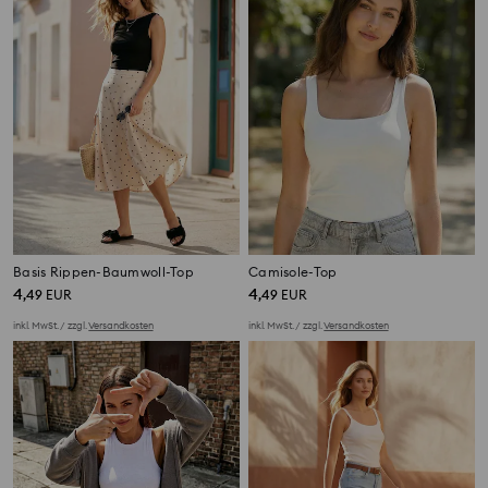
Basis Rippen-Baumwoll-Top
Camisole-Top
4
4
,
49
EUR
,
49
EUR
inkl. MwSt. / zzgl.
Versandkosten
inkl. MwSt. / zzgl.
Versandkosten