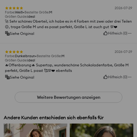
2026-07-29
Farbe
:
Weiß
Bestellte Größe
:
M
Größen Guide
:
ideal
🚀 Sehr schönes Oberteil, ich habe es in 4 Farben mit zwei oder drei Teilen
😊, trage Größe M und es passt perfekt, Größe L ist auch gut 💯❤️
Hilfreich
(
0
)
Siehe Original
2026-07-29
Farbe
:
Dunkelbraun
Bestellte Größe
:
M
Größen Guide
:
ideal
🔥Offenbarung🔥 Supertop, wunderschöne Schokoladenfarbe, Größe M
perfekt, Größe L passt 🥰💯❤️ ebenfalls
Hilfreich
(
0
)
Siehe Original
Weitere Bewertungen anzeigen
Andere Kunden entschieden sich ebenfalls für