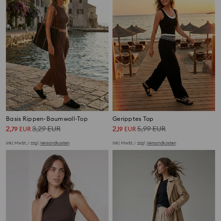
Basis Rippen-Baumwoll-Top
Geripptes Top
2
3,29
EUR
2
5,99
EUR
,
79
EUR
,
19
EUR
inkl. MwSt. / zzgl.
Versandkosten
inkl. MwSt. / zzgl.
Versandkosten