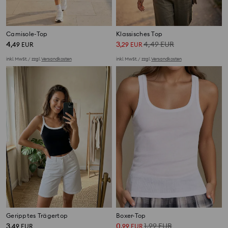
Camisole-Top
Klassisches Top
4
3
4,49
EUR
,
49
EUR
,
29
EUR
inkl. MwSt. / zzgl.
Versandkosten
inkl. MwSt. / zzgl.
Versandkosten
Geripptes Trägertop
Boxer-Top
3
0
1,99
EUR
,
49
EUR
,
99
EUR