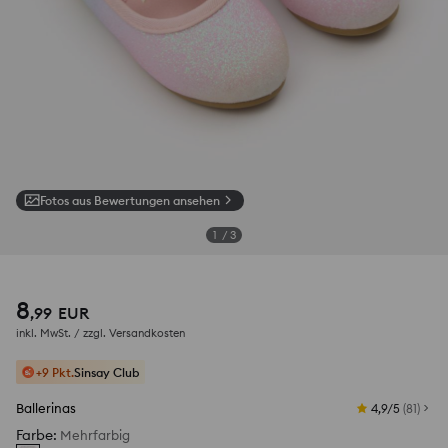
Fotos aus Bewertungen ansehen
1
/
3
8
,
99
EUR
inkl. MwSt. / zzgl.
Versandkosten
+9 Pkt.
Sinsay Club
Ballerinas
4,9/5
(
81
)
Farbe
:
Mehrfarbig