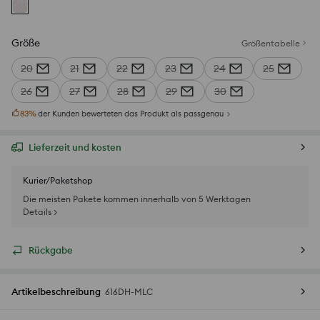
Größe
Größentabelle
20
21
22
23
24
25
26
27
28
29
30
83
%
der Kunden bewerteten das Produkt als passgenau
Lieferzeit und kosten
Kurier/Paketshop
Die meisten Pakete kommen innerhalb von 5 Werktagen
Details >
Rückgabe
Artikelbeschreibung
616DH-MLC