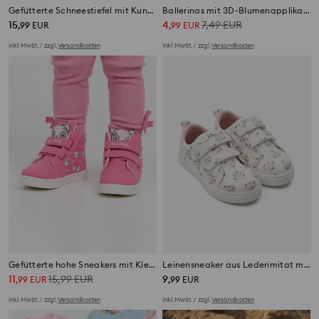
Gefütterte Schneestiefel mit Kunstfell
Ballerinas mit 3D-Blumenapplikation
15
4
7,49
EUR
,
99
EUR
,
99
EUR
inkl. MwSt. / zzgl.
Versandkosten
inkl. MwSt. / zzgl.
Versandkosten
Gefütterte hohe Sneakers mit Klettverschluss Kitty Kotty
Leinensneaker aus Lederimitat mit Klettverschluss Minnie Mouse
11
15,99
EUR
9
,
99
EUR
,
99
EUR
inkl. MwSt. / zzgl.
Versandkosten
inkl. MwSt. / zzgl.
Versandkosten