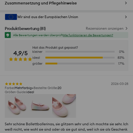
Zusammensetzung und Pflegehinweise
Wir sind aus der Europäischen Union
Produktbewertung
(
81
)
Rezensionen anzeigen
Alle Bewertungen werden überprüft
Wie funktionieren die Bewertungen?
Hat das Produkt gut gepasst?
4,9/5
kleiner
0
%
ideal
83
%
größer
17
%
2026-03-28
Farbe
:
Mehrfarbig
Bestellte Größe
:
20
Größen Guide
:
ideal
Sehr schöne Ballettballerinas, sie glitzern sehr und ich mochte sie sehr. Ich
weiß nicht, wie wohl sie sind oder ob sie gut sind, weil ich sie als Geschenk