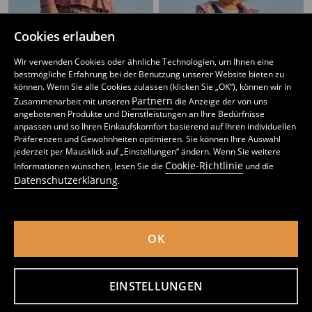
Cookies erlauben
Wir verwenden Cookies oder ähnliche Technologien, um Ihnen eine
bestmögliche Erfahrung bei der Benutzung unserer Website bieten zu
können. Wenn Sie alle Cookies zulassen (klicken Sie „OK“), können wir in
Partnern
Zusammenarbeit mit unseren
die Anzeige der von uns
angebotenen Produkte und Dienstleistungen an Ihre Bedürfnisse
anpassen und so Ihren Einkaufskomfort basierend auf Ihren individuellen
Präferenzen und Gewohnheiten optimieren. Sie können Ihre Auswahl
jederzeit per Mausklick auf „Einstellungen“ ändern. Wenn Sie weitere
Cookie-Richtlinie
Informationen wünschen, lesen Sie die
und die
Datenschutzerklärung
.
Sneakers mit Lederinnensohle mit Zertifikat „GESUNDER FUSS“
Gummistiefel mit leuchtender LED-Sohle und Einhorn-Print
15
12
,
99
EUR
,
99
EUR
inkl. MwSt. / zzgl.
Versandkosten
inkl. MwSt. / zzgl.
Versandkosten
OK
EINSTELLUNGEN