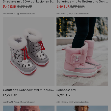
Sneakers mit 3D-Applikationen Bing
Ballerinas mit Pailletten und Schleife
9
15,99
EUR
3
8,99
EUR
,
49
EUR
,
49
EUR
inkl. MwSt. / zzgl.
Versandkosten
inkl. MwSt. / zzgl.
Versandkosten
Gefütterte Schneestiefel mit elastischem Kordelzug 101 Dalmatians
Schneestiefel
17
17
,
99
EUR
,
99
EUR
inkl. MwSt. / zzgl.
Versandkosten
inkl. MwSt. / zzgl.
Versandkosten