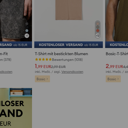
+
1
+
12
m-Fit
T-Shirt mit bestickten Blumen
Basic-T-Shir
n (378)
Bewertungen (1018)
Be
1
2
,99
EUR
,99
EUR
2,99
EUR
4,
ndkosten
inkl. MwSt. / zzgl.
Versandkosten
inkl. MwSt. / z
Basic
Basic