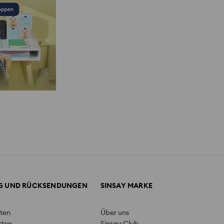
NG UND RÜCKSENDUNGEN
SINSAY MARKE
ten
Über uns
sten
Sinsay Club