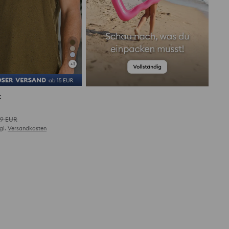
+
1
t
wertungen (40)
49
EUR
zgl.
Versandkosten