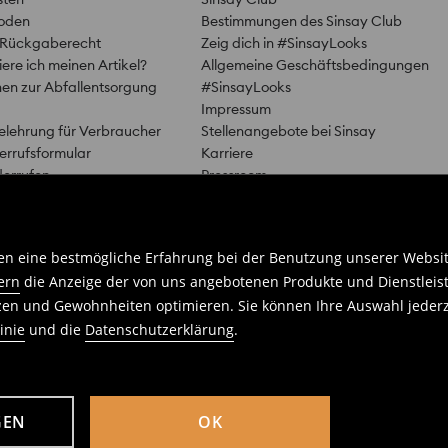
hoden
Bestimmungen des Sinsay Club
es Rückgaberecht
Zeig dich in #SinsayLooks
ere ich meinen Artikel?
Allgemeine Geschäftsbedingungen
nen zur Abfallentsorgung
#SinsayLooks
Impressum
elehrung für Verbraucher
Stellenangebote bei Sinsay
errufsformular
Karriere
derrufen
Pressroom
Nachhaltige Entwicklung
n eine bestmögliche Erfahrung bei der Benutzung unserer Website 
ern
die Anzeige der von uns angebotenen Produkte und Dienstleis
nzen und Gewohnheiten optimieren. Sie können Ihre Auswahl jederz
inie
und die
Datenschutzerklärung
.
Liste von Cookies
Liste von vertrauenswürdigen Partnern
GEN
OK
rg, Registergericht: Amtsgericht Hamburg, HRB 130936, Umsatzsteuer-