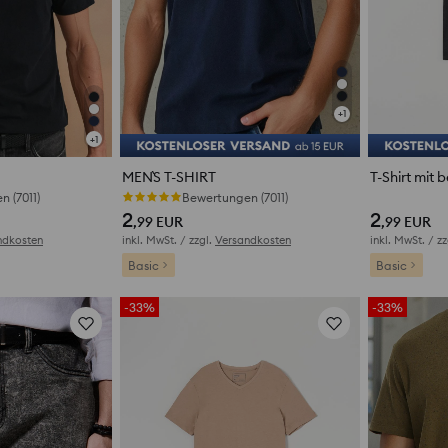
+
1
+
1
MEN`S T-SHIRT
T-Shirt mit 
 (7011)
Bewertungen (7011)
Bew
2
2
,99
EUR
,99
EUR
ndkosten
inkl. MwSt. / zzgl.
Versandkosten
inkl. MwSt. / z
Basic
Basic
-33%
-33%