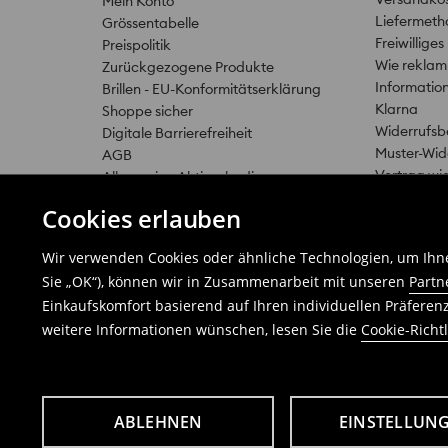
Mein Konto
Liefermet
Grössentabelle
Freiwillig
Preispolitik
Wie reklami
Zurückgezogene Produkte
Informatio
Brillen - EU-Konformitätserklärung
Klarna
Shoppe sicher
Widerrufsb
Digitale Barrierefreiheit
Muster-Wid
AGB
Vertrag wi
Allgemeine Aktionsbedingungen
Cookies erlauben
Wir verwenden Cookies oder ähnliche Technologien, um Ihne
Sie „OK“), können wir in Zusammenarbeit mit unseren
Partn
Einkaufskomfort basierend auf Ihren individuellen Präfere
weitere Informationen wünschen, lesen Sie die
Cookie-Richtl
Datenschutzerklärung
Cookie Einstellungen
Cookie-Richtlinie
ABLEHNEN
EINSTELLUN
LPP Deutschland GmbH, Holländischer Brook 1, 20457 Hambu