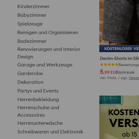
Kinderzimmer
Babyzimmer
Spielzeuge
Reinigen und Organisieren
Badezimmer
Renovierungen und Interior
Design
Denim-Shorts im Sli
Garage und Werkzeuge
Bewertunge
5
,99
EUR
Garderobe
9,99
EUR
inkl. MwSt. / zzgl.
Versa
Dekoration
Partys und Events
Herrenbekleidung
Herrenschuhe und
Accessoires
Herrenunterwäsche
Schreibwaren und Elektronik