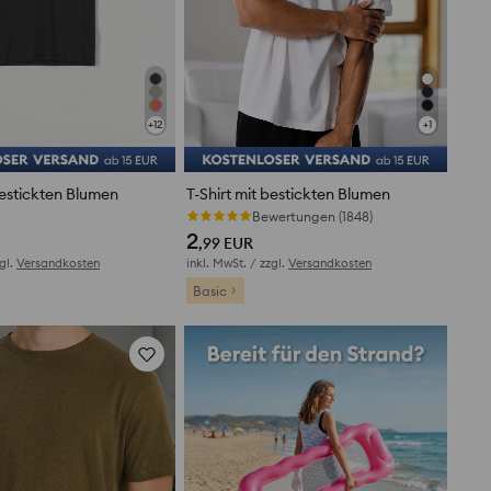
+
12
+
1
bestickten Blumen
T-Shirt mit bestickten Blumen
ertungen (1018)
Bewertungen (1848)
2
,99
EUR
zgl.
Versandkosten
inkl. MwSt. / zzgl.
Versandkosten
Basic