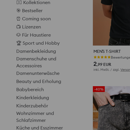
❤️‍🔥 Kollektionen
🎯 Bestseller
⏰ Coming soon
📺 Lizenzen
🐶 Für Haustiere
🏆 Sport und Hobby
Damenbekleidung
MEN`S T-SHIRT
Bewertungen
Damenschuhe und
2
,99
EUR
Accessoires
inkl. MwSt. / zzgl.
Versa
Damenunterwäsche
Beauty und Erholung
Babybereich
-40%
Kinderkleidung
Kinderzubehör
Wohnzimmer und
Schlafzimmer
Küche und Esszimmer