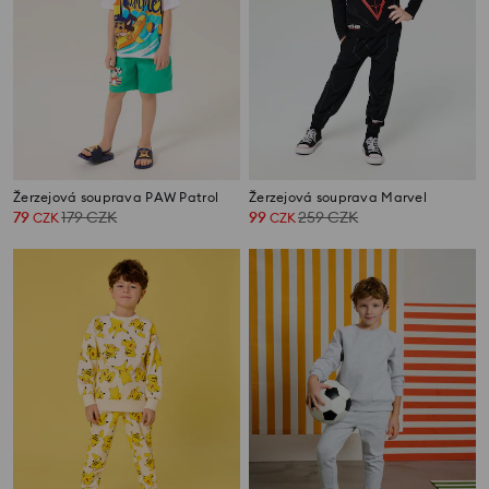
Žerzejová souprava PAW Patrol
Žerzejová souprava Marvel
79
179
CZK
99
259
CZK
CZK
CZK