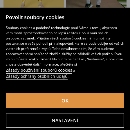
Povolit soubory cookies
Žerzejová souprava Pokémon
Žerzejová souprava
219
279
CZK
219
CZK
CZK
Soubory cookies a podobné technologie používáme k tomu, abychom
vám mohli zprostředkovat co nejlepší zážitek z používání našich
webových stránek. Přijetím všech souborů cookies nám umožníte
postarat se o vaše pohodlí při nakupování, které se bude odvíjet od vašich
vlastních preferencí a zvyků. Toho dosáhneme tím, že vám budeme
zobrazovat námi nabízené zboží a služby na základě vašich potřeb. Svou
volbu můžete kdykoli změnit kliknutím na tlačítko „Nastavení“, a pokud se
chcete dozvědět další informace, přečtěte si
Zásady používání souborů cookies
a
Zásady ochrany osobních údajů
.
OK
NASTAVENÍ
Žerzejová souprava How to train your dragon
Žerzejová souprava Pokémon
99
219
CZK
199
259
CZK
CZK
CZK