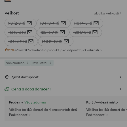
Velikost
Tabulka velikostí
98 (2-3 R)
104 (3-4 R)
110 (4-5 R)
116 (5-6 R)
122 (6-7 R)
128 (7-8 R)
134 (8-9 R)
140 (9-10 R)
93
%
zákazníků ohodnotilo produkt jako odpovídající velikosti
Nickelodeon
Paw Patrol
Zjistit dostupnost
Cena a doba doručení
Prodejny
Vždy zdarma
Kurýr/výdejní místo
Většina balíků dorazí do 4 pracovních dnů
Většina balíků dorazí do
Podrobnosti >
Podrobnosti >