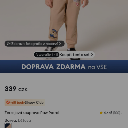
Zobrazit fotografie z recenzí
Koupit tento set
fotografie
1
/
11
339
CZK
+68 body
Sinsay Club
Žerzejová souprava Paw Patrol
4,6/5
(
100
)
Barva
:
béžová