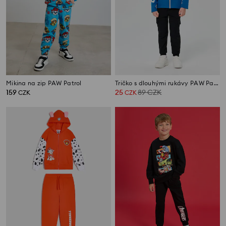
Mikina na zip PAW Patrol
Tričko s dlouhými rukávy PAW Patrol
159
25
89
CZK
CZK
CZK