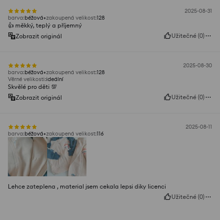
2025-08-31
barva
:
béžová
zakoupená velikost
:
128
👍️ měkký, teplý a příjemný
Užitečné
(
0
)
Zobrazit originál
2025-08-30
barva
:
béžová
zakoupená velikost
:
128
Věrné velikosti
:
ideální
Skvělé pro děti 💯
Užitečné
(
0
)
Zobrazit originál
2025-08-11
barva
:
béžová
zakoupená velikost
:
116
Lehce zateplena , material jsem cekala lepsi diky licenci
Užitečné
(
0
)