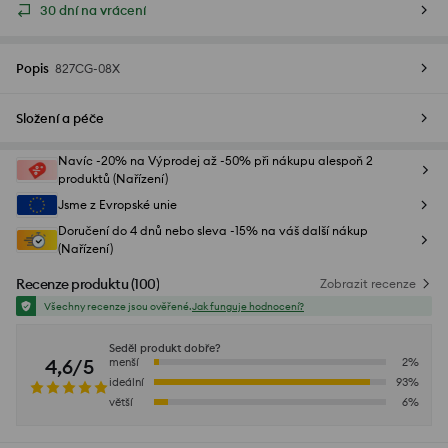
30 dní na vrácení
Popis
827CG-08X
Složení a péče
Navíc -20% na Výprodej až -50% při nákupu alespoň 2
produktů (Nařízení)
Jsme z Evropské unie
Doručení do 4 dnů nebo sleva -15% na váš další nákup
(Nařízení)
Recenze produktu
(
100
)
Zobrazit recenze
Všechny recenze jsou ověřené.
Jak funguje hodnocení?
Seděl produkt dobře?
4,6/5
menší
2
%
ideální
93
%
větší
6
%