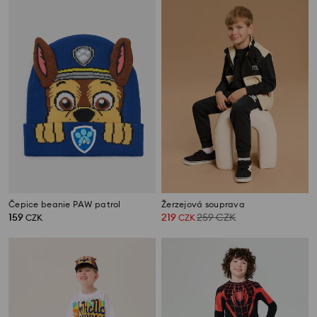
Čepice beanie PAW patrol
Žerzejová souprava
159
219
259
CZK
CZK
CZK