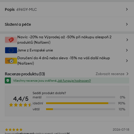
Popis
696GY-MLC
Složení a péče
Navíc -20% na Výprodej až -50% při nákupu alespoň 2
produktů (Nařízení)
Jsme z Evropské unie
Doručení do 4 dnů nebo sleva -15% na váš další nákup
(Nařízení)
Recenze produktu
(
13
)
Zobrazit recenze
Všechny recenze jsou ověřené.
Jak funguje hodnocení?
Seděl produkt dobře?
4,4/5
menší
0
%
ideální
90
%
větší
10
%
2026-07-18
barva
:
vícebarevná
zakoupená velikost
:
M