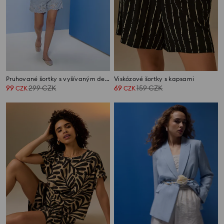
Pruhované šortky s vyšívaným detailem
Viskózové šortky s kapsami
99
299
CZK
69
159
CZK
CZK
CZK