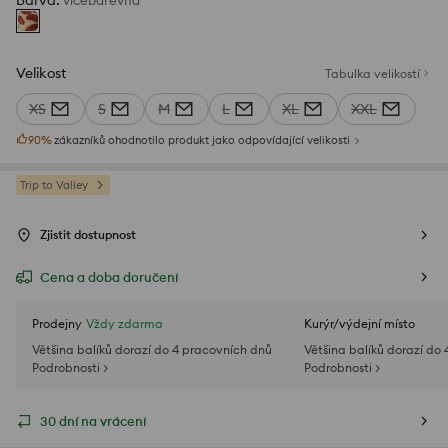
Barva
:
vícebarevná
Velikost
Tabulka velikostí
XS
S
M
L
XL
XXL
90
%
zákazníků ohodnotilo produkt jako odpovídající velikosti
Trip to Valley
Zjistit dostupnost
Cena a doba doručení
Prodejny
Vždy zdarma
Kurýr/výdejní místo
Většina balíků dorazí do 4 pracovních dnů
Většina balíků dorazí do
Podrobnosti >
Podrobnosti >
30 dní na vrácení