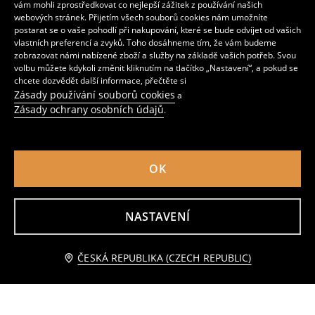
vám mohli zprostředkovat co nejlepší zážitek z používání našich
webových stránek. Přijetím všech souborů cookies nám umožníte
postarat se o vaše pohodlí při nakupování, které se bude odvíjet od vašich
vlastních preferencí a zvyků. Toho dosáhneme tím, že vám budeme
zobrazovat námi nabízené zboží a služby na základě vašich potřeb. Svou
volbu můžete kdykoli změnit kliknutím na tlačítko „Nastavení“, a pokud se
chcete dozvědět další informace, přečtěte si
Zásady používání souborů cookies
a
Zásady ochrany osobních údajů
.
OK
Sukňové šortky s puntíky
Kraťasy s květinovým vzorem
NASTAVENÍ
219
259
CZK
119
259
CZK
CZK
CZK
Upozorněte mě
ČESKÁ REPUBLIKA (CZECH REPUBLIC)