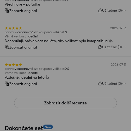
Všechno je v pořádku
Užitečné
(
0
)
Zobrazit originál
2026-07-16
barva
:
vícebarevná
zakoupená velikost
:
S
Věrné velikosti
:
ideální
Doporučuji, právě včas na léto, aby velikost byla kompatibilní 👍️
Užitečné
(
0
)
Zobrazit originál
2026-07-11
barva
:
vícebarevná
zakoupená velikost
:
XS
Věrné velikosti
:
ideální
Vzdušné, ideální na léto 👍️
Užitečné
(
0
)
Zobrazit originál
Zobrazit další recenze
Dokončete set
New