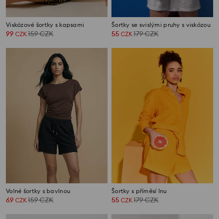
Viskózové šortky s kapsami
Šortky se svislými pruhy s viskózou
99
159
CZK
55
179
CZK
CZK
CZK
Volné šortky s bavlnou
Šortky s příměsí lnu
69
159
CZK
55
179
CZK
CZK
CZK