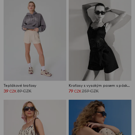
Teplákové kraťasy
Kraťasy s vysokým pasem s páskem
39
89
CZK
79
259
CZK
CZK
CZK