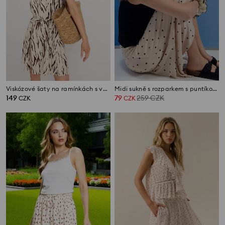
Viskózové šaty na ramínkách s vázáním v pase
Midi sukně s rozparkem s puntíkovaným vzorem
149
79
259
CZK
CZK
CZK