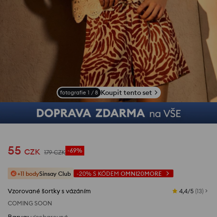
Koupit tento set
fotografie
1
/
8
55
CZK
-69%
179
CZK
+11 body
Sinsay Club
-20%
S KÓDEM
OMNI20MORE
Vzorované šortky s vázáním
4,4/5
(
13
)
COMING SOON