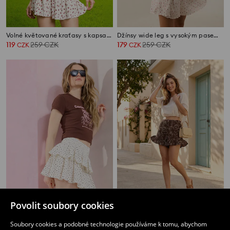
Volné květované kraťasy s kapsami
Džínsy wide leg s vysokým pasem s metalickými proužky
119
259
CZK
179
259
CZK
CZK
CZK
Povolit soubory cookies
Sukňové šortky s volány s puntíky
Volné šortky s volánem
179
259
CZK
199
CZK
CZK
Soubory cookies a podobné technologie používáme k tomu, abychom