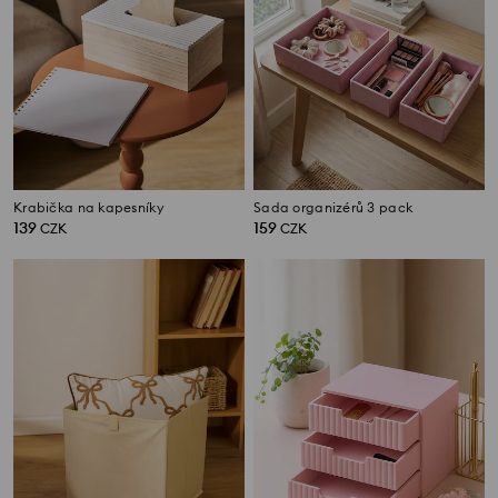
Krabička na kapesníky
Sada organizérů 3 pack
139
159
CZK
CZK