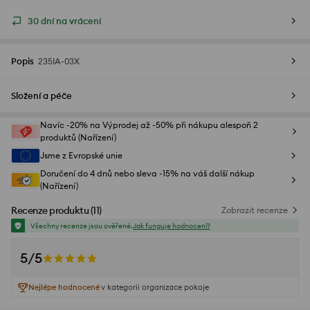
30 dní na vrácení
Popis
235IA-03X
Složení a péče
Navíc -20% na Výprodej až -50% při nákupu alespoň 2
produktů (Nařízení)
Jsme z Evropské unie
Doručení do 4 dnů nebo sleva -15% na váš další nákup
(Nařízení)
Recenze produktu
(
11
)
Zobrazit recenze
Všechny recenze jsou ověřené.
Jak funguje hodnocení?
5/5
Nejlépe hodnocené
v kategorii organizace pokoje