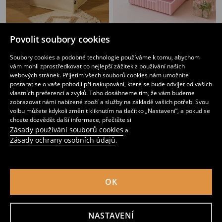
Povolit soubory cookies
Úložný koš s vlněným předním panelem
Úložná krabice
89
219
CZK
CZK
Soubory cookies a podobné technologie používáme k tomu, abychom
vám mohli zprostředkovat co nejlepší zážitek z používání našich
webových stránek. Přijetím všech souborů cookies nám umožníte
postarat se o vaše pohodlí při nakupování, které se bude odvíjet od vašich
vlastních preferencí a zvyků. Toho dosáhneme tím, že vám budeme
zobrazovat námi nabízené zboží a služby na základě vašich potřeb. Svou
volbu můžete kdykoli změnit kliknutím na tlačítko „Nastavení“, a pokud se
chcete dozvědět další informace, přečtěte si
Zásady používání souborů cookies
a
Zásady ochrany osobních údajů
.
OK
Krabička na kapesníky
Pletený úložný koš
NASTAVENÍ
139
199
CZK
CZK