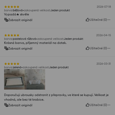
2026-07-18
barva
:
béžová
zakoupená velikost
:
Jeden produkt
Vypadá🔥 skvěle
Užitečné
(
0
)
Zobrazit originál
2026-04-15
barva
:
pastelová růžová
zakoupená velikost
:
Jeden produkt
Krásná barva, příjemný materiál na dotek.
Užitečné
(
0
)
Zobrazit originál
2026-03-31
barva
:
zelená
zakoupená velikost
:
Jeden produkt
Doporučuji ubrousky odstranit z přepravky, ve které se kupují. Velikost je
vhodná, ale bez té krabice.
Užitečné
(
0
)
Zobrazit originál