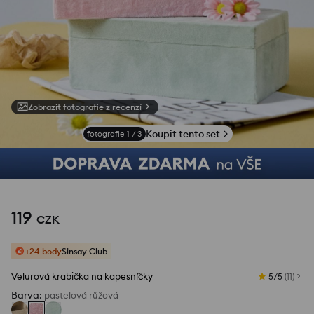
Zobrazit fotografie z recenzí
Koupit tento set
fotografie
1
/
3
119
CZK
+24 body
Sinsay Club
Velurová krabička na kapesníčky
5/5
(
11
)
Barva
:
pastelová růžová