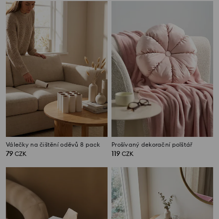
Válečky na čištění oděvů 8 pack
Prošívaný dekorační polštář
79
119
CZK
CZK