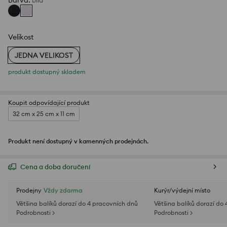
Barva
:
bílá
Velikost
JEDNA VELIKOST
produkt dostupný skladem
Koupit odpovídající produkt
32 cm x 25 cm x 11 cm
Produkt není dostupný v kamenných prodejnách.
Cena a doba doručení
Prodejny
Vždy zdarma
Kurýr/výdejní místo
Většina balíků dorazí do 4 pracovních dnů
Většina balíků dorazí do
Podrobnosti >
Podrobnosti >