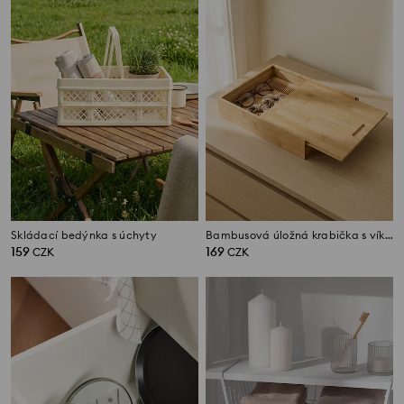
Skládací bedýnka s úchyty
Bambusová úložná krabička s víkem
159
169
CZK
CZK