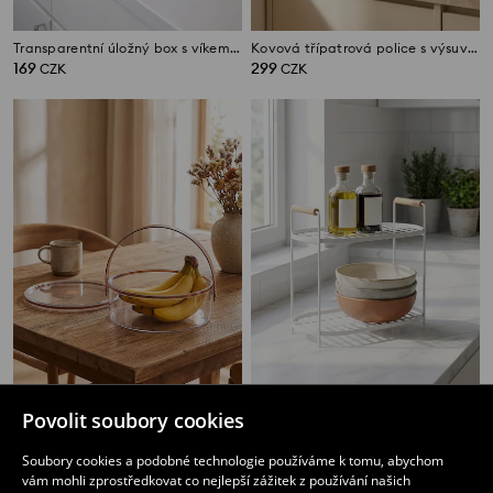
Transparentní úložný box s víkem a úchyty
Kovová třípatrová police s výsuvnou střední částí
169
299
CZK
CZK
Povolit soubory cookies
Průhledná dvoupatrová nádoba s rukojetí
Dvoupodlažní kovová police s úchyty
149
159
CZK
CZK
Soubory cookies a podobné technologie používáme k tomu, abychom
vám mohli zprostředkovat co nejlepší zážitek z používání našich