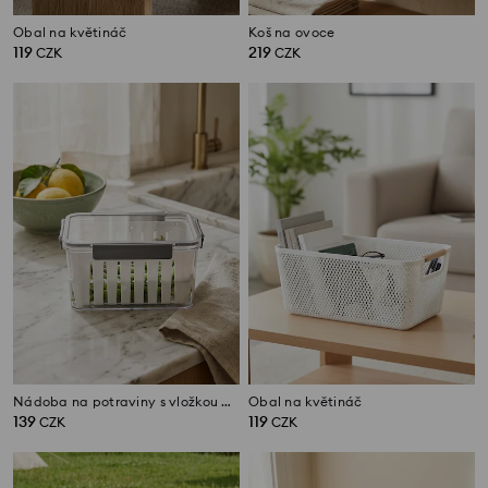
Obal na květináč
Koš na ovoce
119
219
CZK
CZK
Nádoba na potraviny s vložkou a víkem
Obal na květináč
139
119
CZK
CZK