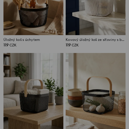
Úložný koš s úchytem
Kovový úložný koš ze síťoviny s bambusovým držadlem
119
119
CZK
CZK