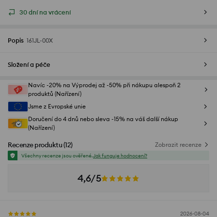
30 dní na vrácení
Popis
161JL-00X
Složení a péče
Navíc -20% na Výprodej až -50% při nákupu alespoň 2
produktů (Nařízení)
Jsme z Evropské unie
Doručení do 4 dnů nebo sleva -15% na váš další nákup
(Nařízení)
Recenze produktu
(
12
)
Zobrazit recenze
Všechny recenze jsou ověřené.
Jak funguje hodnocení?
4,6/5
2026-08-04