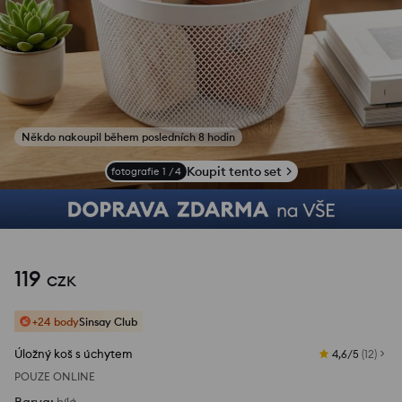
Někdo nakoupil během posledních 8 hodin
Koupit tento set
fotografie
1
/
4
119
CZK
+24 body
Sinsay Club
Úložný koš s úchytem
4,6/5
(
12
)
POUZE ONLINE