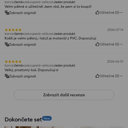
barva
:
černá
zakoupená velikost
:
Jeden produkt
Velmi pěkné a užitečné! Jsem rád, že jsem si to koupil!
Užitečné
(
0
)
Zobrazit originál
2026-07-14
barva
:
černá
zakoupená velikost
:
Jeden produkt
Košík je velmi pěkný, i když je materiál z PVC. Doporučuji
Užitečné
(
0
)
Zobrazit originál
2026-06-01
barva
:
černá
zakoupená velikost
:
Jeden produkt
Velký, prostorný koš. Doporučuji☺️
Užitečné
(
0
)
Zobrazit originál
Zobrazit další recenze
Dokončete set
New