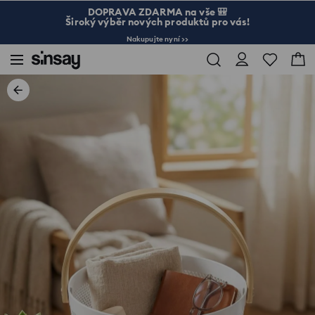
DOPRAVA ZDARMA na vše 🎒
Široký výběr nových produktů pro vás!
Nakupujte nyní >>