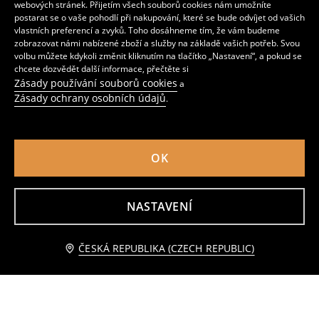
webových stránek. Přijetím všech souborů cookies nám umožníte
postarat se o vaše pohodlí při nakupování, které se bude odvíjet od vašich
vlastních preferencí a zvyků. Toho dosáhneme tím, že vám budeme
zobrazovat námi nabízené zboží a služby na základě vašich potřeb. Svou
volbu můžete kdykoli změnit kliknutím na tlačítko „Nastavení“, a pokud se
chcete dozvědět další informace, přečtěte si
Zásady používání souborů cookies
a
Zásady ochrany osobních údajů
.
OK
Úložné boxy 2 ks
Obal na květináč
NASTAVENÍ
89
85
CZK
CZK
Přidat do košíku
ČESKÁ REPUBLIKA (CZECH REPUBLIC)
119 CZK