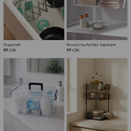
Organizér
Kovový kuchyňský organizér
89
99
CZK
CZK