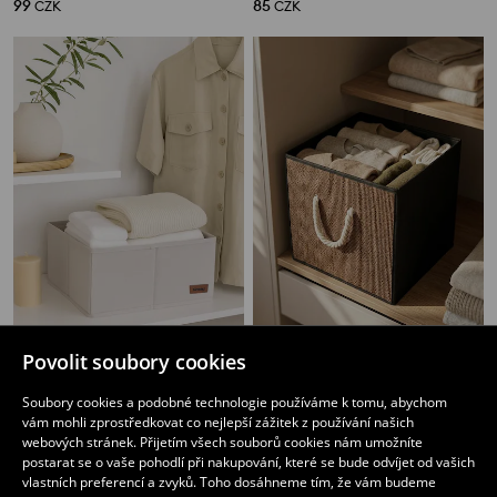
99
85
CZK
CZK
Povolit soubory cookies
Úložná krabice
Skládací úložný koš s pletenými prvky
89
109
CZK
CZK
Soubory cookies a podobné technologie používáme k tomu, abychom
vám mohli zprostředkovat co nejlepší zážitek z používání našich
webových stránek. Přijetím všech souborů cookies nám umožníte
postarat se o vaše pohodlí při nakupování, které se bude odvíjet od vašich
vlastních preferencí a zvyků. Toho dosáhneme tím, že vám budeme