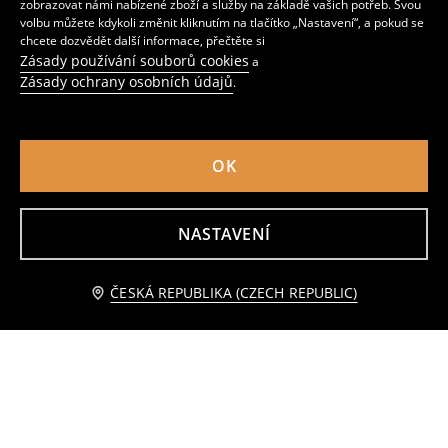
zobrazovat námi nabízené zboží a služby na základě vašich potřeb. Svou
volbu můžete kdykoli změnit kliknutím na tlačítko „Nastavení“, a pokud se
chcete dozvědět další informace, přečtěte si
Zásady používání souborů cookies
a
Zásady ochrany osobních údajů
.
OK
Skládací úložný box s rukojetí a víkem
Skládací úložná krabice s držadlem
NASTAVENÍ
159
85
CZK
CZK
Přidat do košíku
ČESKÁ REPUBLIKA (CZECH REPUBLIC)
99 CZK