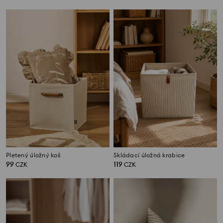
Pletený úložný koš
Skládací úložná krabice
99
119
CZK
CZK