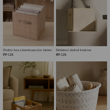
Úložný box s bambusovým čelem
Skládací úložná krabice
99
89
CZK
CZK