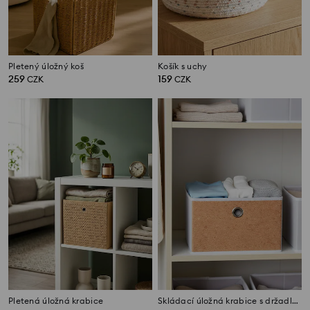
Pletený úložný koš
Košík s uchy
259
159
CZK
CZK
Pletená úložná krabice
Skládací úložná krabice s držadlem