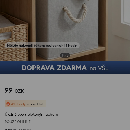
1
/
6
99
CZK
+20 body
Sinsay Club
Úložný box s pleteným uchem
POUZE ONLINE