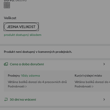
Barva
:
béžová
Velikost
JEDNA VELIKOST
produkt dostupný skladem
Produkt není dostupný v kamenných prodejnách.
Cena a doba doručení
Prodejny
Vždy zdarma
Kurýr/výdejní místo
Většina balíků dorazí do 4 pracovních dnů
Většina balíků dorazí do
Podrobnosti >
Podrobnosti >
30 dní na vrácení