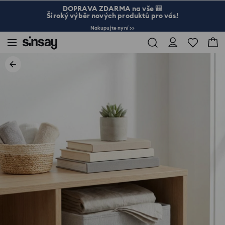
DOPRAVA ZDARMA na vše 🎒
Široký výběr nových produktů pro vás!
Nakupujte nyní >>