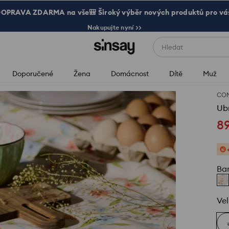
OPRAVA ZDARMA na vše🎒 Široký výběr nových produktů pro vá
Nakupujte nyní >>
Hledat
Doporučené
Žena
Domácnost
Dítě
Muž
CO
Ub
8
Ba
Vel