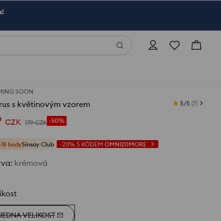
s!
MING SOON
rus s květinovým vzorem
5/5
(
7
)
9
CZK
-50%
179
CZK
+18 body
Sinsay Club
-20%
S KÓDEM
OMNI20MORE
rva
:
krémová
ikost
JEDNA VELIKOST