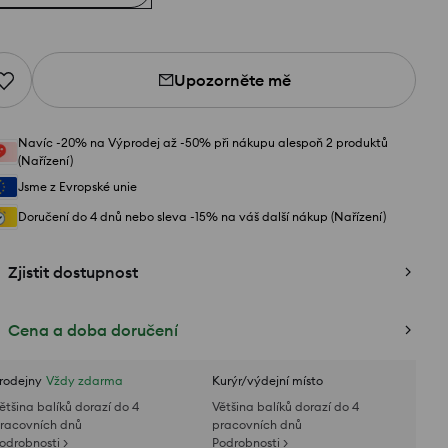
Upozorněte mě
Navíc -20% na Výprodej až -50% při nákupu alespoň 2 produktů
(Nařízení)
Jsme z Evropské unie
Doručení do 4 dnů nebo sleva -15% na váš další nákup (Nařízení)
Zjistit dostupnost
Cena a doba doručení
rodejny
Vždy zdarma
Kurýr/výdejní místo
ětšina balíků dorazí do 4
Většina balíků dorazí do 4
racovních dnů
pracovních dnů
odrobnosti >
Podrobnosti >