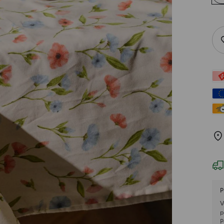
P
V
p
P