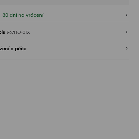
30 dní na vrácení
is
967HO-01X
žení a péče