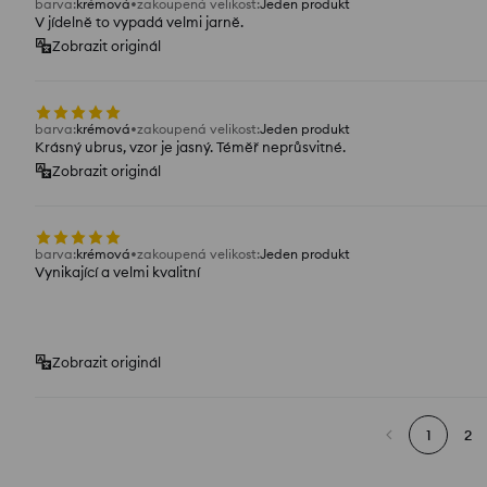
barva
:
krémová
zakoupená velikost
:
Jeden produkt
V jídelně to vypadá velmi jarně.
Zobrazit originál
barva
:
krémová
zakoupená velikost
:
Jeden produkt
Krásný ubrus, vzor je jasný. Téměř neprůsvitné.
Zobrazit originál
barva
:
krémová
zakoupená velikost
:
Jeden produkt
Vynikající a velmi kvalitní
Zobrazit originál
1
2