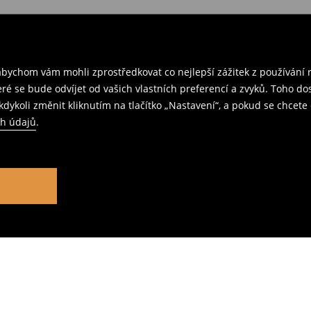
ychom vám mohli zprostředkovat co nejlepší zážitek z používání n
teré se bude odvíjet od vašich vlastních preferencí a zvyků. Toh
dykoli změnit kliknutím na tlačítko „Nastavení“, a pokud se chcete 
ch údajů
.