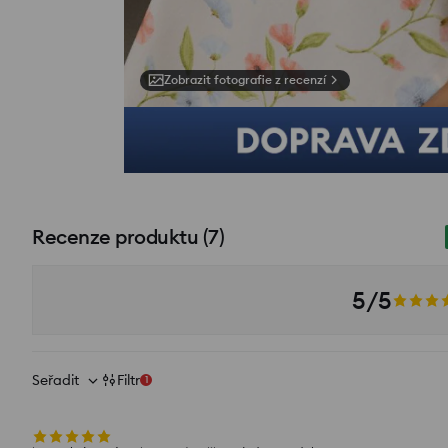
Zobrazit fotografie z recenzí
Recenze produktu
(
7
)
5/5
Seřadit
Filtr
1