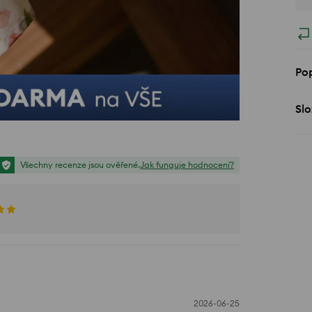
Pop
Slo
Všechny recenze jsou ověřené.
Jak funguje hodnocení?
2026-06-25