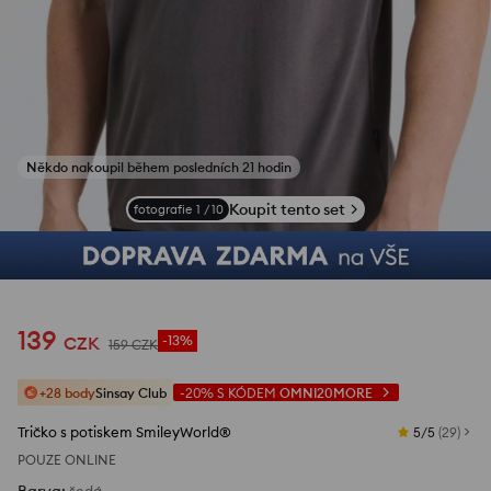
Někdo nakoupil během posledních 21 hodin
Koupit tento set
fotografie
1
/
10
139
CZK
-13%
159
CZK
+28 body
Sinsay Club
-20%
S KÓDEM
OMNI20MORE
Tričko s potiskem SmileyWorld®
5/5
(
29
)
POUZE ONLINE