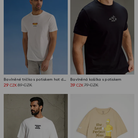
Bavlněné tričko s potiskem hot dogu
Bavlněná košilka s potiskem
29
89
CZK
39
79
CZK
CZK
CZK