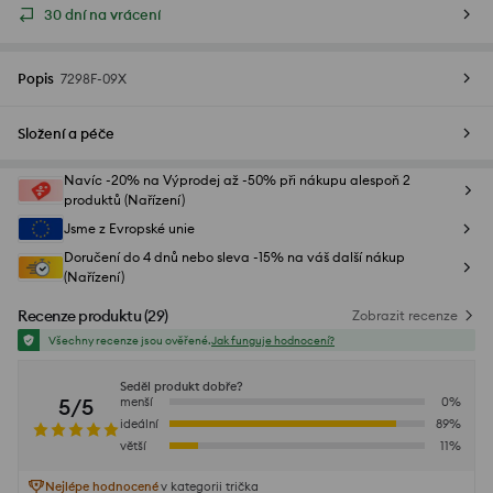
30 dní na vrácení
Popis
7298F-09X
Složení a péče
Navíc -20% na Výprodej až -50% při nákupu alespoň 2
produktů (Nařízení)
Jsme z Evropské unie
Doručení do 4 dnů nebo sleva -15% na váš další nákup
(Nařízení)
Recenze produktu
(
29
)
Zobrazit recenze
Všechny recenze jsou ověřené.
Jak funguje hodnocení?
Seděl produkt dobře?
5/5
menší
0
%
ideální
89
%
větší
11
%
Nejlépe hodnocené
v kategorii trička