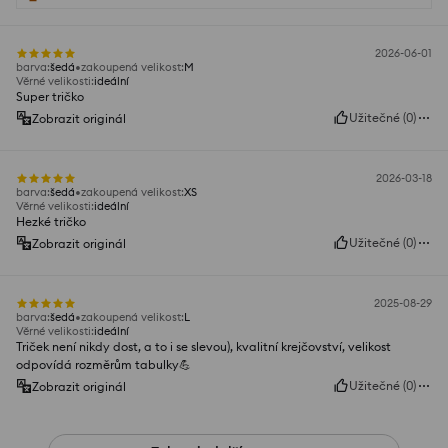
2026-06-01
barva
:
šedá
zakoupená velikost
:
M
Věrné velikosti
:
ideální
Super tričko
Užitečné
(
0
)
Zobrazit originál
2026-03-18
barva
:
šedá
zakoupená velikost
:
XS
Věrné velikosti
:
ideální
Hezké tričko
Užitečné
(
0
)
Zobrazit originál
2025-08-29
barva
:
šedá
zakoupená velikost
:
L
Věrné velikosti
:
ideální
Triček není nikdy dost, a to i se slevou), kvalitní krejčovství, velikost
odpovídá rozměrům tabulky💪
Užitečné
(
0
)
Zobrazit originál