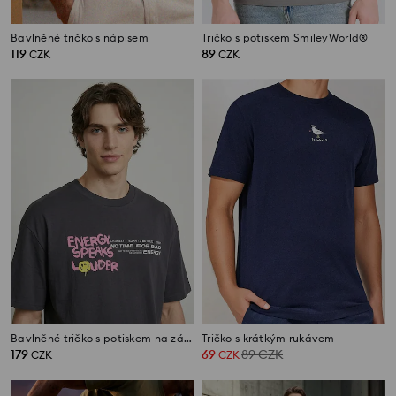
Bavlněné tričko s nápisem
Tričko s potiskem SmileyWorld®
119
89
CZK
CZK
Bavlněné tričko s potiskem na zádech SmileyWorld®
Tričko s krátkým rukávem
179
69
89
CZK
CZK
CZK