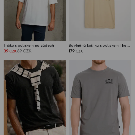
Tričko s potiskem na zádech
Bavlněná košilka s potiskem The Simpsons
39
89
CZK
179
CZK
CZK