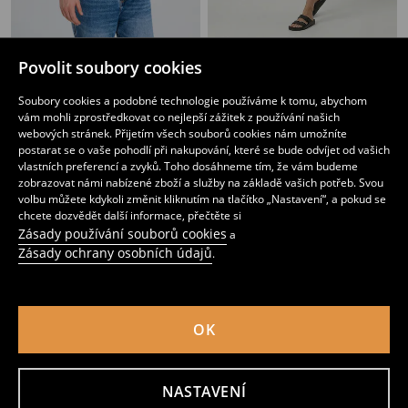
Tričko Hot Wheels
Bavlněné tričko s potiskem na zádech SmileyWorld®
Povolit soubory cookies
69
179
CZK
179
CZK
CZK
Soubory cookies a podobné technologie používáme k tomu, abychom
vám mohli zprostředkovat co nejlepší zážitek z používání našich
webových stránek. Přijetím všech souborů cookies nám umožníte
postarat se o vaše pohodlí při nakupování, které se bude odvíjet od vašich
vlastních preferencí a zvyků. Toho dosáhneme tím, že vám budeme
zobrazovat námi nabízené zboží a služby na základě vašich potřeb. Svou
volbu můžete kdykoli změnit kliknutím na tlačítko „Nastavení“, a pokud se
chcete dozvědět další informace, přečtěte si
Zásady používání souborů cookies
a
Zásady ochrany osobních údajů
.
OK
Bavlněné tričko s krátkým rukávem
Bavlněné tričko comfort fit s potiskem Pink Floyd
99
159
CZK
259
CZK
CZK
NASTAVENÍ