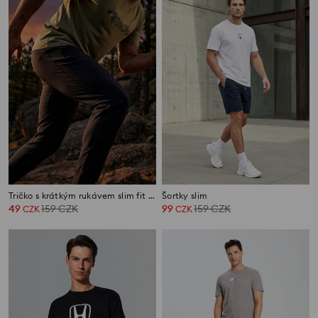
Tričko s krátkým rukávem slim fit SNSY PERFORMANCE
Šortky slim
49
159
CZK
99
159
CZK
CZK
CZK