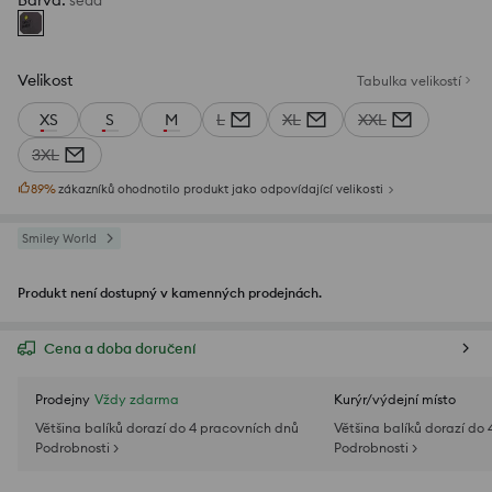
Barva
:
šedá
Velikost
Tabulka velikostí
XS
S
M
L
XL
XXL
3XL
89
%
zákazníků ohodnotilo produkt jako odpovídající velikosti
Smiley World
Produkt není dostupný v kamenných prodejnách.
Cena a doba doručení
Prodejny
Vždy zdarma
Kurýr/výdejní místo
Většina balíků dorazí do 4 pracovních dnů
Většina balíků dorazí do
Podrobnosti >
Podrobnosti >