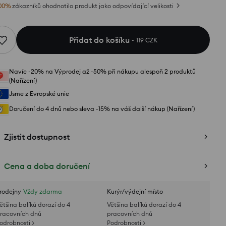
00
%
zákazníků ohodnotilo produkt jako odpovídající velikosti
Přidat do košíku
119 CZK
Navíc -20% na Výprodej až -50% při nákupu alespoň 2 produktů
(Nařízení)
Jsme z Evropské unie
Doručení do 4 dnů nebo sleva -15% na váš další nákup (Nařízení)
Zjistit dostupnost
Cena a doba doručení
rodejny
Vždy zdarma
Kurýr/výdejní místo
ětšina balíků dorazí do 4
Většina balíků dorazí do 4
racovních dnů
pracovních dnů
odrobnosti >
Podrobnosti >