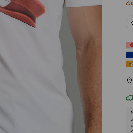
1
P
V
p
P