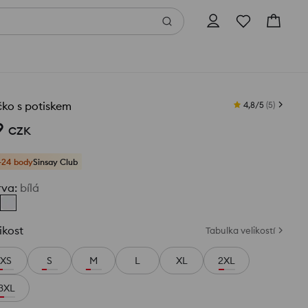
čko s potiskem
4,8/5
(
5
)
9
CZK
+24 body
Sinsay Club
rva
:
bílá
ikost
Tabulka velikostí
XS
S
M
L
XL
2XL
3XL