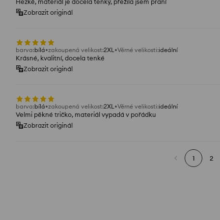
Hezké, materiál je docela tenký, přežila jsem praní
Zobrazit originál
barva
:
bílá
zakoupená velikost
:
2XL
Věrné velikosti
:
ideální
Krásné, kvalitní, docela tenké
Zobrazit originál
barva
:
bílá
zakoupená velikost
:
2XL
Věrné velikosti
:
ideální
Velmi pěkné tričko, materiál vypadá v pořádku
Zobrazit originál
1
2