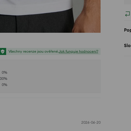
Pop
Slo
Všechny recenze jsou ověřené.
Jak funguje hodnocení?
0
%
100
%
0
%
2026-06-20