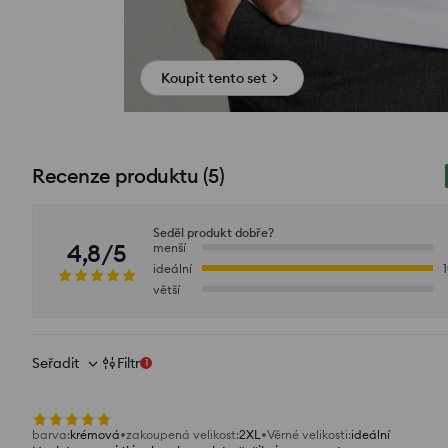
Koupit tento set
Recenze produktu
(
5
)
Seděl produkt dobře?
4,8/5
menší
ideální
větší
Seřadit
Filtr
1
barva
:
krémová
zakoupená velikost
:
2XL
Věrné velikosti
:
ideální