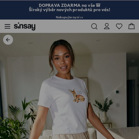
DOPRAVA ZDARMA na vše 🎒
Široký výběr nových produktů pro vás!
Nakupujte nyní >>