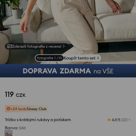
Zobrazit fotografie z recenzí
Koupit tento set
fotografie
1
/
10
119
CZK
+24 body
Sinsay Club
Tričko s krátkými rukávy a potiskem
4,9/5
(
22
)
Barva
:
bílá