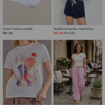
Sada 5 párů ponožek
Teplákové šortky s tkaničkou
59
39
99
CZK
CZK
CZK