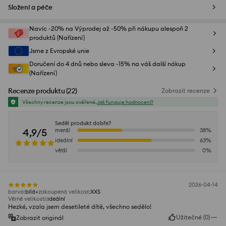
Složení a péče
Navíc -20% na Výprodej až -50% při nákupu alespoň 2
produktů (Nařízení)
Jsme z Evropské unie
Doručení do 4 dnů nebo sleva -15% na váš další nákup
(Nařízení)
Recenze produktu
(
22
)
Zobrazit recenze
Všechny recenze jsou ověřené.
Jak funguje hodnocení?
Seděl produkt dobře?
4,9/5
menší
38
%
ideální
63
%
větší
0
%
2026-04-14
barva
:
bílá
zakoupená velikost
:
XXS
Věrné velikosti
:
ideální
Hezké, vzala jsem desetileté dítě, všechno sedělo!
Užitečné
(
0
)
Zobrazit originál