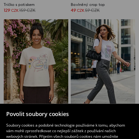
Tričko s potiskem
Bavlněný crop top
129
159
CZK
49
59
CZK
CZK
CZK
Bavlněné oversize tričko s potiskem
Tričko s potiskem
Povolit soubory cookies
139
159
CZK
85
159
CZK
CZK
CZK
Soubory cookies a podobné technologie používáme k tomu, abychom
vám mohli zprostředkovat co nejlepší zážitek z používání našich
webových stránek. Přijetím všech souborů cookies nám umožníte