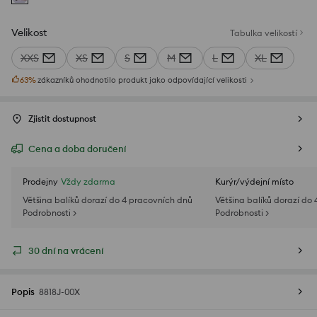
Velikost
Tabulka velikostí
XXS
XS
S
M
L
XL
63
%
zákazníků ohodnotilo produkt jako odpovídající velikosti
Zjistit dostupnost
Cena a doba doručení
Prodejny
Vždy zdarma
Kurýr/výdejní místo
Většina balíků dorazí do 4 pracovních dnů
Většina balíků dorazí do
Podrobnosti >
Podrobnosti >
30 dní na vrácení
Popis
8818J-00X