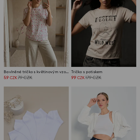
Bavlněné tričko s květinovým vzorem
Tričko s potiskem
59
79
CZK
99
179
CZK
CZK
CZK