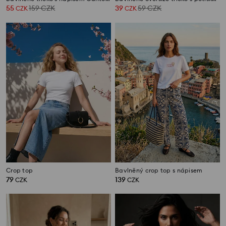
55
159
CZK
39
59
CZK
CZK
CZK
Crop top
Bavlněný crop top s nápisem
79
139
CZK
CZK