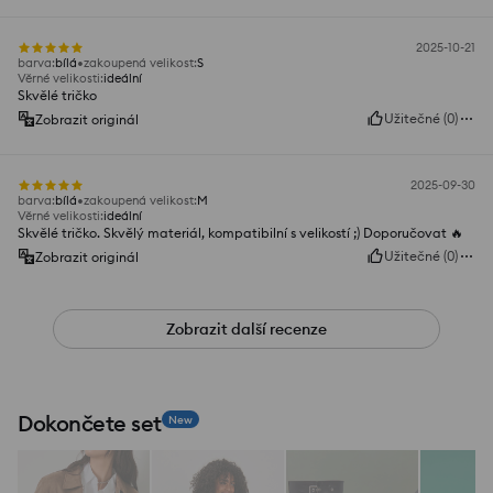
2025-10-21
barva
:
bílá
zakoupená velikost
:
S
Věrné velikosti
:
ideální
Skvělé tričko
Užitečné
(
0
)
Zobrazit originál
2025-09-30
barva
:
bílá
zakoupená velikost
:
M
Věrné velikosti
:
ideální
Skvělé tričko. Skvělý materiál, kompatibilní s velikostí ;) Doporučovat 🔥
Užitečné
(
0
)
Zobrazit originál
Zobrazit další recenze
Dokončete set
New