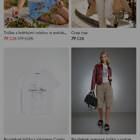
Tričko s krátkými rukávy a potiskem
Crop top
79
179
CZK
79
CZK
CZK
Bavlněné tričko s nápisem Canto de la Playa
Bavlněné oversize tričko s potiskem