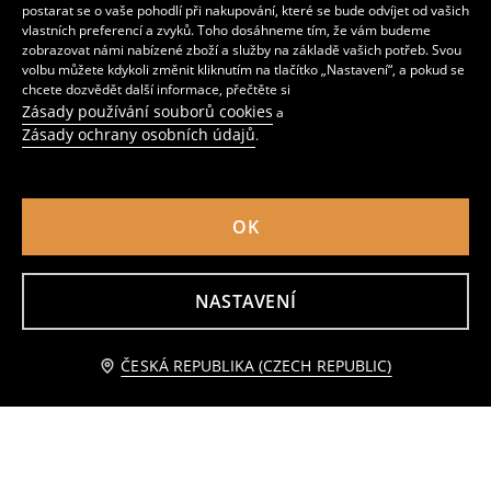
postarat se o vaše pohodlí při nakupování, které se bude odvíjet od vašich
vlastních preferencí a zvyků. Toho dosáhneme tím, že vám budeme
zobrazovat námi nabízené zboží a služby na základě vašich potřeb. Svou
volbu můžete kdykoli změnit kliknutím na tlačítko „Nastavení“, a pokud se
chcete dozvědět další informace, přečtěte si
Zásady používání souborů cookies
a
Zásady ochrany osobních údajů
.
OK
Tričko s třpytivým potiskem
Tričko s potiskem
49
159
CZK
59
79
CZK
CZK
CZK
NASTAVENÍ
Upozorněte mě
ČESKÁ REPUBLIKA (CZECH REPUBLIC)