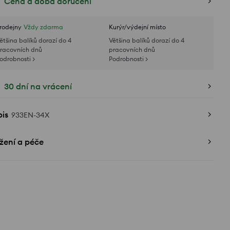
Cena a doba doručení
rodejny
Vždy zdarma
Kurýr/výdejní místo
ětšina balíků dorazí do 4
Většina balíků dorazí do 4
racovních dnů
pracovních dnů
odrobnosti >
Podrobnosti >
30 dní na vrácení
is
933EN-34X
žení a péče