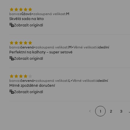
barva
:
růžová
zakoupená velikost
:
M
Skvělá sada na léto
Zobrazit originál
barva
:
červená
zakoupená velikost
:
M
Věrné velikosti
:
ideální
Perfektní na kalhoty – super setové
Zobrazit originál
barva
:
červená
zakoupená velikost
:
L
Věrné velikosti
:
ideální
Mírně zpožděné doručení
Zobrazit originál
1
2
3
.