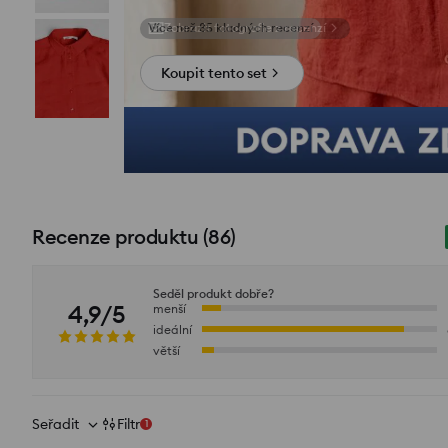
Zobrazit fotografie z recenzí
Koupit tento set
Recenze produktu
(
86
)
Seděl produkt dobře?
4,9/5
menší
ideální
větší
Seřadit
Filtr
1