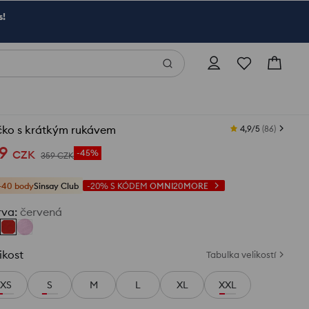
s!
čko s krátkým rukávem
4,9/5
(
86
)
9
CZK
-45%
359
CZK
+40 body
Sinsay Club
-20%
S KÓDEM
OMNI20MORE
rva
:
červená
ikost
Tabulka velikostí
XS
S
M
L
XL
XXL