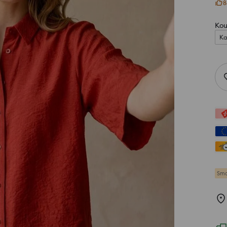
8
Kou
Ka
Sma