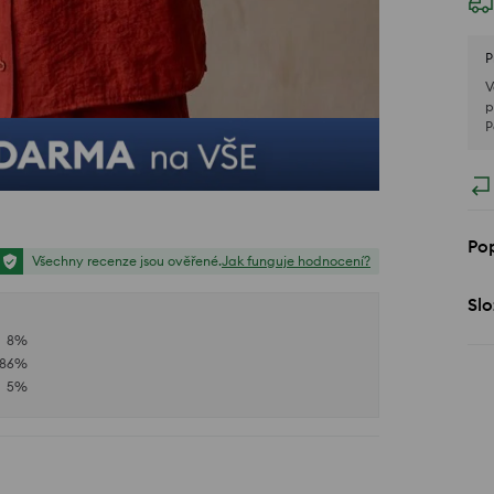
P
V
p
P
Pop
Všechny recenze jsou ověřené.
Jak funguje hodnocení?
Slo
8
%
86
%
5
%