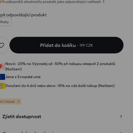
6
%
zákazníků ohodnotilo produkt jako odpovídající velikosti
pit odpovídající produkt
lhoty
Přidat do košíku
199 CZK
Navíc -20% na Výprodej až -50% při nákupu alespoň 2 produktů
(Nařízení)
Jsme z Evropské unie
Doručení do 4 dnů nebo sleva -15% na váš další nákup (Nařízení)
rt Casual
Zjistit dostupnost