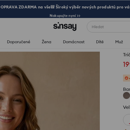
OPRAVA ZDARMA na vše🎒 Široký výběr nových produktů pro vá
Nakupujte nyní >>
Hledat
Doporučené
Žena
Domácnost
Dítě
Muž
Tri
19
Ba
Vel