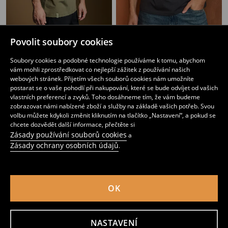
Tričko s krátkým rukávem
Tričko s nápisem
Povolit soubory cookies
99
119
CZK
79
119
CZK
CZK
CZK
Soubory cookies a podobné technologie používáme k tomu, abychom
vám mohli zprostředkovat co nejlepší zážitek z používání našich
webových stránek. Přijetím všech souborů cookies nám umožníte
postarat se o vaše pohodlí při nakupování, které se bude odvíjet od vašich
vlastních preferencí a zvyků. Toho dosáhneme tím, že vám budeme
zobrazovat námi nabízené zboží a služby na základě vašich potřeb. Svou
volbu můžete kdykoli změnit kliknutím na tlačítko „Nastavení“, a pokud se
chcete dozvědět další informace, přečtěte si
Zásady používání souborů cookies
a
Zásady ochrany osobních údajů
.
OK
Tričko s potiskem
Bavlněné tričko s nápisem
69
89
CZK
69
89
CZK
CZK
CZK
NASTAVENÍ