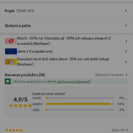
Popis
7304F-99X
Složení a péče
Navíc -20% na Výprodej až -50% při nákupu alespoň 2
produktů (Nařízení)
Jsme z Evropské unie
Doručení do 4 dnů nebo sleva -15% na váš další nákup
(Nařízení)
Recenze produktu
(
76
)
Zobrazit recenze
Všechny recenze jsou ověřené.
Jak funguje hodnocení?
Seděl produkt dobře?
4,9/5
menší
4
%
ideální
94
%
větší
2
%
2026-05-31