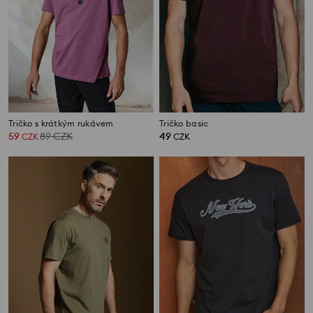
Tričko s krátkým rukávem
Tričko basic
59
89
CZK
49
CZK
CZK