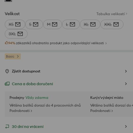
Velikost
Tabulka velikostí
XS
S
M
L
XL
XXL
3XL
94
%
zákazníků ohodnotilo produkt jako odpovídající velikosti
Basic
Zjistit dostupnost
Cena a doba doručení
Prodejny
Vždy zdarma
Kurýr/výdejní místo
Většina balíků dorazí do 4 pracovních dnů
Většina balíků dorazí do
Podrobnosti >
Podrobnosti >
30 dní na vrácení