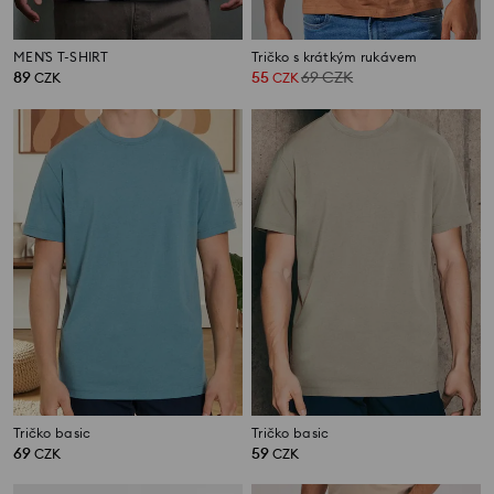
MEN`S T-SHIRT
Tričko s krátkým rukávem
89
55
69
CZK
CZK
CZK
Tričko basic
Tričko basic
69
59
CZK
CZK