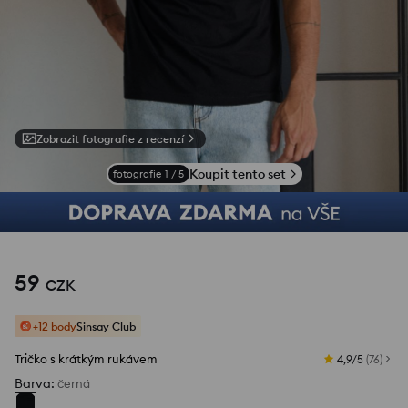
Zobrazit fotografie z recenzí
Koupit tento set
fotografie
1
/
5
59
CZK
+12 body
Sinsay Club
Tričko s krátkým rukávem
4,9/5
(
76
)
Barva
:
černá