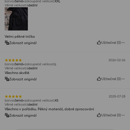
barva
:
černá
zakoupená velikost
:
XXL
Věrné velikosti
:
ideální
Velmi pěkné tričko
Užitečné
(
0
)
Zobrazit originál
2026-02-26
barva
:
černá
zakoupená velikost
:
L
Věrné velikosti
:
ideální
Všechno skvělé
Užitečné
(
0
)
Zobrazit originál
2025-07-28
barva
:
černá
zakoupená velikost
:
XS
Věrné velikosti
:
ideální
Všechno v pořádku. Pěkný materiál, dobré zpracování
Užitečné
(
0
)
Zobrazit originál