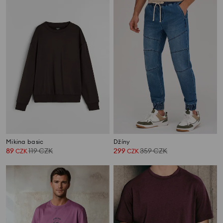
Mikina basic
Džíny
89
119
CZK
299
359
CZK
CZK
CZK