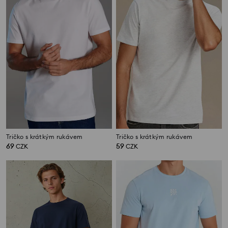
Tričko s krátkým rukávem
Tričko s krátkým rukávem
69
59
CZK
CZK