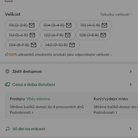
Velikost
Tabulka velikostí
98 (2-3 R)
104 (3-4 R)
110 (4-5 R)
116 (5-6 R)
122 (6-7 R)
128 (7-8 R)
134 (8-9 R)
140 (9-10 R)
100
%
zákazníků ohodnotilo produkt jako odpovídající velikosti
Zjistit dostupnost
Cena a doba doručení
Prodejny
Vždy zdarma
Kurýr/výdejní místo
Většina balíků dorazí do 4 pracovních dnů
Většina balíků dorazí do
Podrobnosti >
Podrobnosti >
30 dní na vrácení