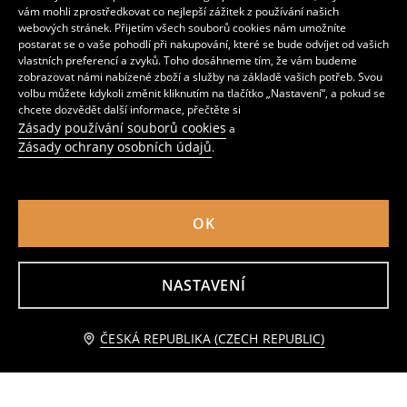
vám mohli zprostředkovat co nejlepší zážitek z používání našich
webových stránek. Přijetím všech souborů cookies nám umožníte
postarat se o vaše pohodlí při nakupování, které se bude odvíjet od vašich
vlastních preferencí a zvyků. Toho dosáhneme tím, že vám budeme
zobrazovat námi nabízené zboží a služby na základě vašich potřeb. Svou
volbu můžete kdykoli změnit kliknutím na tlačítko „Nastavení“, a pokud se
chcete dozvědět další informace, přečtěte si
Zásady používání souborů cookies
a
Zásady ochrany osobních údajů
.
OK
NASTAVENÍ
Tričko s dlouhými rukávy
Trička s dlouhým rukávem 4 balení Gabby's Dollhouse
59
79
CZK
279
CZK
CZK
Upozorněte mě
ČESKÁ REPUBLIKA (CZECH REPUBLIC)