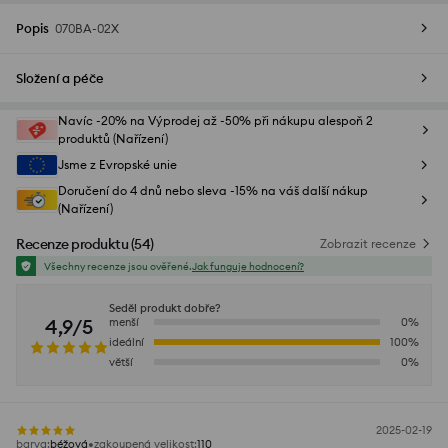
Popis
070BA-02X
Složení a péče
Navíc -20% na Výprodej až -50% při nákupu alespoň 2
produktů (Nařízení)
Jsme z Evropské unie
Doručení do 4 dnů nebo sleva -15% na váš další nákup
(Nařízení)
Recenze produktu
(
54
)
Zobrazit recenze
Všechny recenze jsou ověřené.
Jak funguje hodnocení?
Seděl produkt dobře?
4,9/5
menší
0
%
ideální
100
%
větší
0
%
2025-02-19
barva
:
béžová
zakoupená velikost
:
110