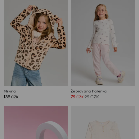
Mikina
Žebrovaná halenka
139
79
99
CZK
CZK
CZK