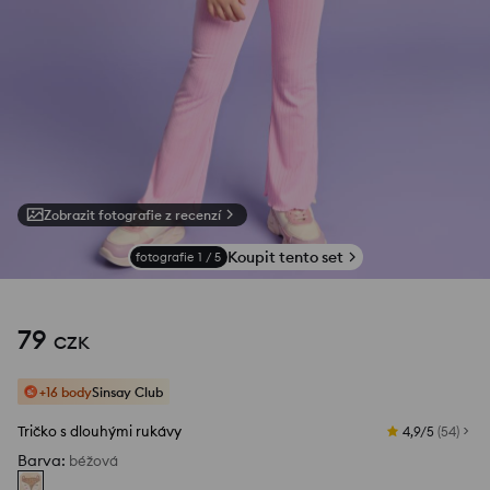
Zobrazit fotografie z recenzí
Koupit tento set
fotografie
1
/
5
79
CZK
+16 body
Sinsay Club
Tričko s dlouhými rukávy
4,9/5
(
54
)
Barva
:
béžová