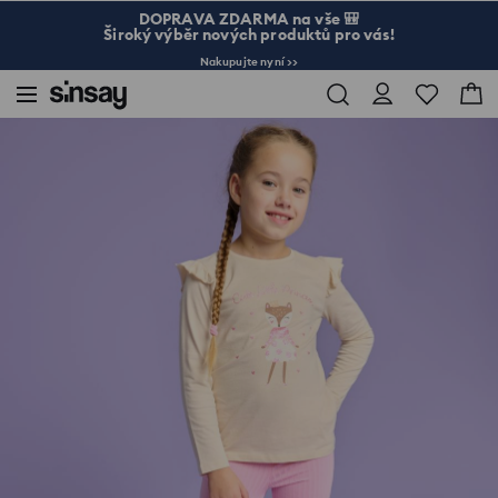
DOPRAVA ZDARMA na vše 🎒
Široký výběr nových produktů pro vás!
Nakupujte nyní >>
Sinsay
Dítě
Dívka 3-10
Tričko s dlouhými rukávy