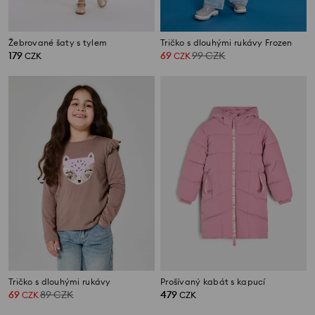
Žebrované šaty s tylem
Tričko s dlouhými rukávy Frozen
179
69
99
CZK
CZK
CZK
Tričko s dlouhými rukávy
Prošívaný kabát s kapucí
69
89
CZK
479
CZK
CZK