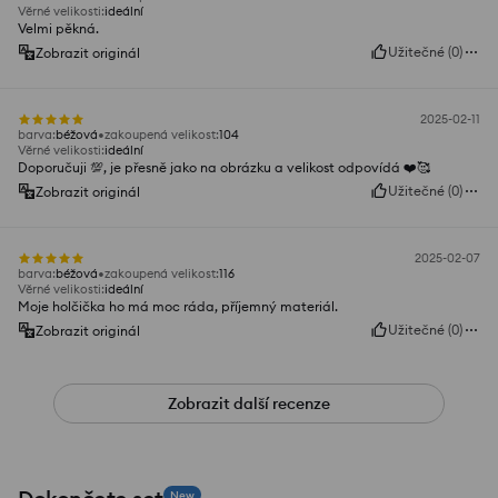
Věrné velikosti
:
ideální
Velmi pěkná.
Užitečné
(
0
)
Zobrazit originál
2025-02-11
barva
:
béžová
zakoupená velikost
:
104
Věrné velikosti
:
ideální
Doporučuji 💯, je přesně jako na obrázku a velikost odpovídá ❤️🥰
Užitečné
(
0
)
Zobrazit originál
2025-02-07
barva
:
béžová
zakoupená velikost
:
116
Věrné velikosti
:
ideální
Moje holčička ho má moc ráda, příjemný materiál.
Užitečné
(
0
)
Zobrazit originál
Zobrazit další recenze
New