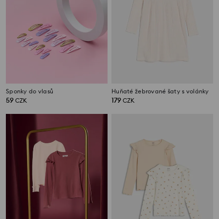
Sponky do vlasů
Huňaté žebrované šaty s volánky
59
179
CZK
CZK