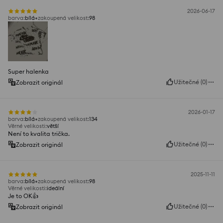
2026-06-17
barva
:
bílá
zakoupená velikost
:
98
Super halenka
Užitečné
(
0
)
Zobrazit originál
2026-01-17
barva
:
bílá
zakoupená velikost
:
134
Věrné velikosti
:
větší
Není to kvalita trička.
Užitečné
(
0
)
Zobrazit originál
2025-11-11
barva
:
bílá
zakoupená velikost
:
98
Věrné velikosti
:
ideální
Je to OK👍️
Užitečné
(
0
)
Zobrazit originál