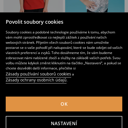
Povolit soubory cookies
Bavlněná košilka s potiskem Hot Wheels
Bavlněná košilka s potiskem SpongeBob SquarePants
59
79
CZK
39
89
CZK
CZK
CZK
Soubory cookies a podobné technologie používáme k tomu, abychom
vám mohli zprostředkovat co nejlepší zážitek z používání našich
webových stránek. Přijetím všech souborů cookies nám umožníte
postarat se o vaše pohodlí při nakupování, které se bude odvíjet od vašich
vlastních preferencí a zvyků. Toho dosáhneme tím, že vám budeme
zobrazovat námi nabízené zboží a služby na základě vašich potřeb. Svou
volbu můžete kdykoli změnit kliknutím na tlačítko „Nastavení“, a pokud se
chcete dozvědět další informace, přečtěte si
Zásady používání souborů cookies
a
Zásady ochrany osobních údajů
.
OK
NASTAVENÍ
Bavlněné oversize tričko s potiskem
Bavlněná košilka s potiskem Hot Wheels