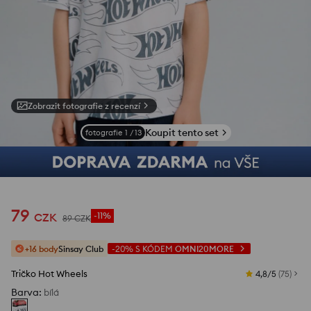
Zobrazit fotografie z recenzí
Koupit tento set
fotografie
1
/
13
79
CZK
-11%
89
CZK
+16 body
Sinsay Club
-20%
S KÓDEM
OMNI20MORE
Tričko Hot Wheels
4,8/5
(
75
)
Barva
:
bílá