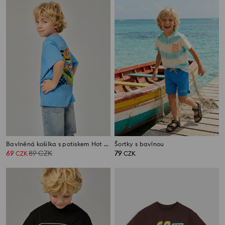
Bavlněná košilka s potiskem Hot Wheels
Šortky s bavlnou
69
89
CZK
79
CZK
CZK