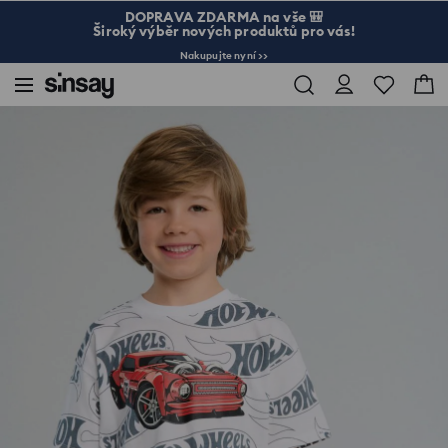
DOPRAVA ZDARMA na vše 🎒
Široký výběr nových produktů pro vás!
Nakupujte nyní >>
Sinsay
Dítě
Chlapec 3-10
Tričko Hot Wheels