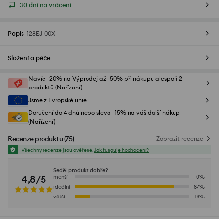
30 dní na vrácení
Popis
128EJ-00X
Složení a péče
Navíc -20% na Výprodej až -50% při nákupu alespoň 2
produktů (Nařízení)
Jsme z Evropské unie
Doručení do 4 dnů nebo sleva -15% na váš další nákup
(Nařízení)
Recenze produktu
(
75
)
Zobrazit recenze
Všechny recenze jsou ověřené.
Jak funguje hodnocení?
Seděl produkt dobře?
4,8/5
menší
0
%
ideální
87
%
větší
13
%