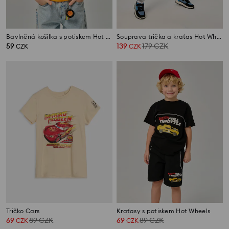
Bavlněná košilka s potiskem Hot Wheels
Souprava trička a kraťas Hot Wheels
59
139
179
CZK
CZK
CZK
Tričko Cars
Kraťasy s potiskem Hot Wheels
69
89
CZK
69
89
CZK
CZK
CZK