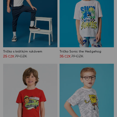
Tričko s krátkým rukávem
Tričko Sonic the Hedgehog
25
79
CZK
35
79
CZK
CZK
CZK