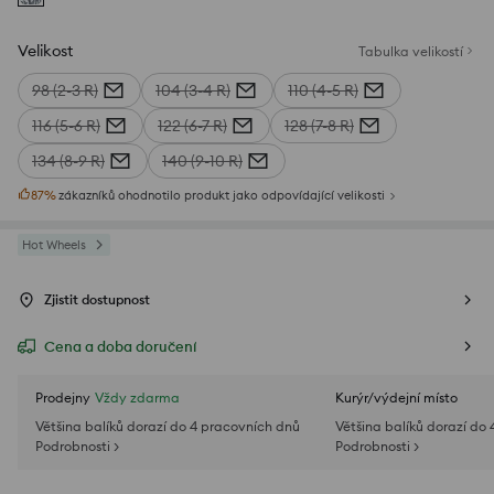
Velikost
Tabulka velikostí
98 (2-3 R)
104 (3-4 R)
110 (4-5 R)
116 (5-6 R)
122 (6-7 R)
128 (7-8 R)
134 (8-9 R)
140 (9-10 R)
87
%
zákazníků ohodnotilo produkt jako odpovídající velikosti
Hot Wheels
Zjistit dostupnost
Cena a doba doručení
Prodejny
Vždy zdarma
Kurýr/výdejní místo
Většina balíků dorazí do 4 pracovních dnů
Většina balíků dorazí do
Podrobnosti >
Podrobnosti >