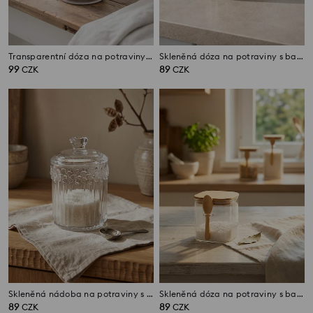
Transparentní dóza na potraviny s víkem
Skleněná dóza na potraviny s bambusovým víkem
99
89
CZK
CZK
Skleněná nádoba na potraviny s víkem a reliéfním vzorem
Skleněná dóza na potraviny s bambusovým víkem a lžičkou
89
89
CZK
CZK