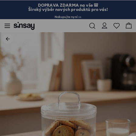
DOPRAVA ZDARMA na vše 🎒
Široký výběr nových produktů pro vás!
Nakupujte nyní >>