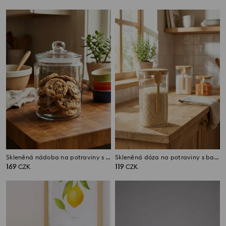
Skleněná nádoba na potraviny s víkem
Skleněná dóza na potraviny s bambusovým víkem a lžičkou
169
119
CZK
CZK