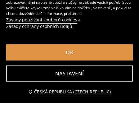
zobrazovat námi nabízené zboží a služby na základě vašich potřeb. Svou
volbu můžete kdykoli změnit kliknutím na tlačítko „Nastavení“, a pokud se
chcete dozvědět další informace, přečtěte si
Zásady používání souborů cookies
a
Zásady ochrany osobních údajů
.
OK
Skleněná nádoba na potraviny s víkem
Nádoba na potraviny s víkem
NASTAVENÍ
149
99
CZK
CZK
ČESKÁ REPUBLIKA (CZECH REPUBLIC)