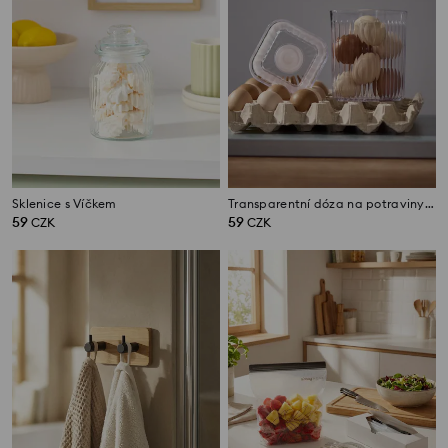
Sklenice s Víčkem
Transparentní dóza na potraviny s víkem
59
59
CZK
CZK