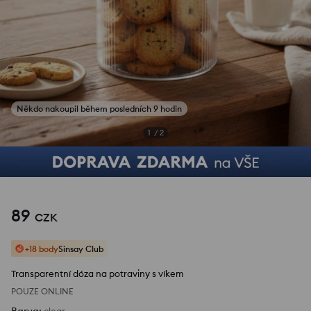
1
/
2
89
CZK
+18 body
Sinsay Club
Transparentní dóza na potraviny s víkem
POUZE ONLINE