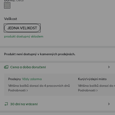
Barva
:
clear
Velikost
JEDNA VELIKOST
produkt dostupný skladem
Produkt není dostupný v kamenných prodejnách.
Cena a doba doručení
Prodejny
Vždy zdarma
Kurýr/výdejní místo
Většina balíků dorazí do 4 pracovních dnů
Většina balíků dorazí do
Podrobnosti >
Podrobnosti >
30 dní na vrácení