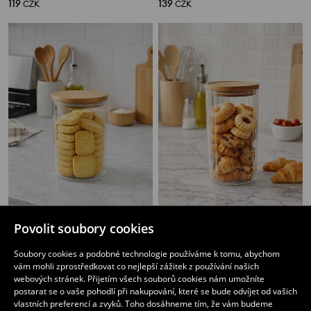
119
139
CZK
CZK
Povolit soubory cookies
Skleněná nádoba na potraviny s víkem
Skleněná nádoba na potraviny s víkem
109
129
CZK
CZK
Soubory cookies a podobné technologie používáme k tomu, abychom
vám mohli zprostředkovat co nejlepší zážitek z používání našich
webových stránek. Přijetím všech souborů cookies nám umožníte
postarat se o vaše pohodlí při nakupování, které se bude odvíjet od vašich
vlastních preferencí a zvyků. Toho dosáhneme tím, že vám budeme