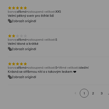
barva
:
sříbrná
zakoupená velikost
:
XXS
Velmi pěkný svetr pro štíhlé lidi
Zobrazit originál
barva
:
sříbrná
zakoupená velikost
:
S
Velmi těsné a krátké
Zobrazit originál
barva
:
sříbrná
zakoupená velikost
:
S
Věrné velikosti
:
ideální
Krásná se stříbrnou nití a s takovým leskem ❤️
Zobrazit originál
1
2
3
.