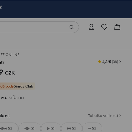
s!
ZE ONLINE
tr
4,6/5
(
38
)
9
CZK
+36 body
Sinsay Club
rva
:
sříbrná
ikost
Tabulka velikostí
XXS
XS
S
M
L