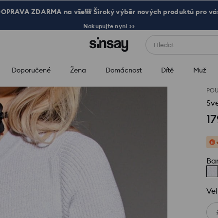
OPRAVA ZDARMA na vše🎒 Široký výběr nových produktů pro vá
Nakupujte nyní >>
Hledat
Doporučené
Žena
Domácnost
Dítě
Muž
POU
Sve
17
Ba
Vel