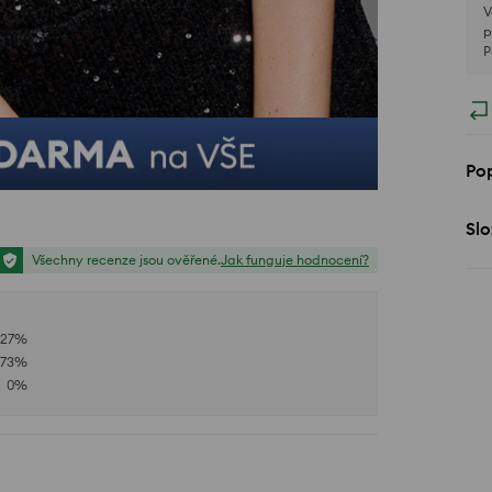
V
p
P
Pop
Slo
Všechny recenze jsou ověřené.
Jak funguje hodnocení?
27
%
73
%
0
%