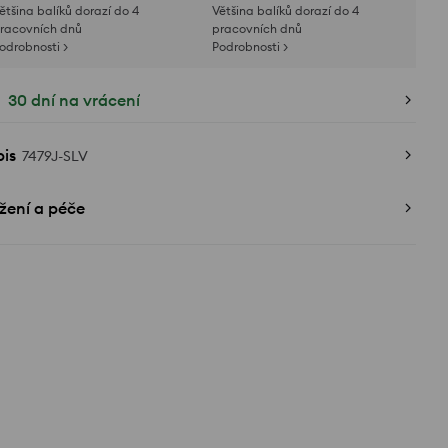
ětšina balíků dorazí do 4
Většina balíků dorazí do 4
racovních dnů
pracovních dnů
odrobnosti >
Podrobnosti >
30 dní na vrácení
is
7479J-SLV
žení a péče