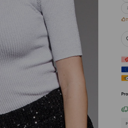
7
Pr
P