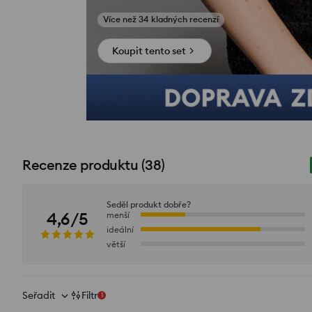
Zobrazit fotografie z recenzí
Koupit tento set
Recenze produktu
(
38
)
Seděl produkt dobře?
4,6/5
menší
ideální
větší
Seřadit
Filtr
1