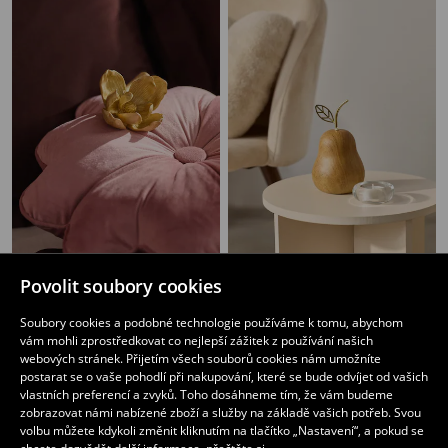
Povolit soubory cookies
Stojící dekorace ve tvaru květu
Stojící dekorace ve tvaru hrušky
59
79
CZK
CZK
Soubory cookies a podobné technologie používáme k tomu, abychom
vám mohli zprostředkovat co nejlepší zážitek z používání našich
webových stránek. Přijetím všech souborů cookies nám umožníte
postarat se o vaše pohodlí při nakupování, které se bude odvíjet od vašich
vlastních preferencí a zvyků. Toho dosáhneme tím, že vám budeme
zobrazovat námi nabízené zboží a služby na základě vašich potřeb. Svou
volbu můžete kdykoli změnit kliknutím na tlačítko „Nastavení“, a pokud se