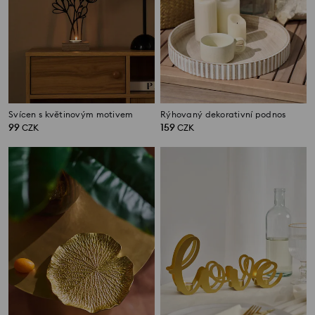
Svícen s květinovým motivem
Rýhovaný dekorativní podnos
99
159
CZK
CZK