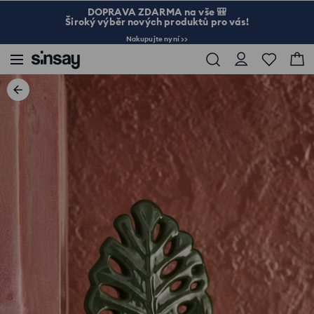
DOPRAVA ZDARMA na vše 🎒
Široký výběr nových produktů pro vás!
Nakupujte nyní >>