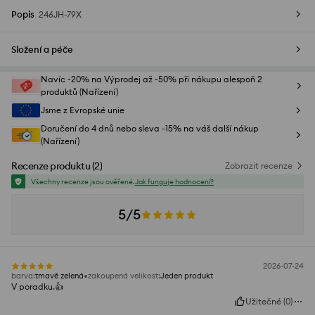
Popis
246JH-79X
Složení a péče
Navíc -20% na Výprodej až -50% při nákupu alespoň 2
produktů (Nařízení)
Jsme z Evropské unie
Doručení do 4 dnů nebo sleva -15% na váš další nákup
(Nařízení)
Recenze produktu
(
2
)
Zobrazit recenze
Všechny recenze jsou ověřené.
Jak funguje hodnocení?
5/5
2026-07-24
barva
:
tmavě zelená
zakoupená velikost
:
Jeden produkt
V poradku.👍️
Užitečné
(
0
)