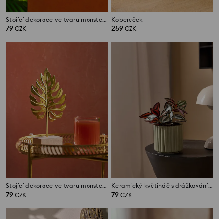
Stojící dekorace ve tvaru monstery
Kobereček
79
259
CZK
CZK
Stojící dekorace ve tvaru monstery
Keramický květináč s drážkováním
79
79
CZK
CZK