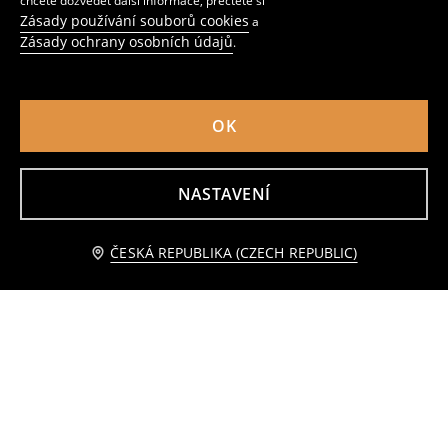
chcete dozvědět další informace, přečtěte si
Zásady používání souborů cookies
a
Zásady ochrany osobních údajů
.
OK
Stojící dekorace ve tvaru balónového pudla
Svislá stojací dekorace se třemi dýněmi
NASTAVENÍ
159
99
CZK
CZK
Přidat do košíku
ČESKÁ REPUBLIKA (CZECH REPUBLIC)
89 CZK