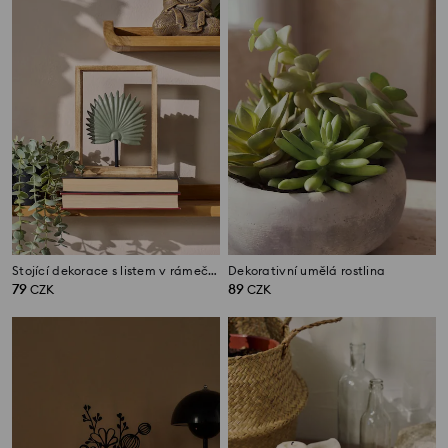
Stojící dekorace s listem v rámečku
Dekorativní umělá rostlina
79
89
CZK
CZK