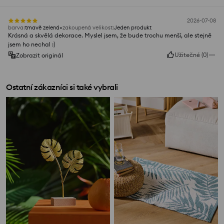
2026-07-08
barva
:
tmavě zelená
zakoupená velikost
:
Jeden produkt
Krásná a skvělá dekorace. Myslel jsem, že bude trochu menší, ale stejně
jsem ho nechal :)
Užitečné
(
0
)
Zobrazit originál
Ostatní zákazníci si také vybrali