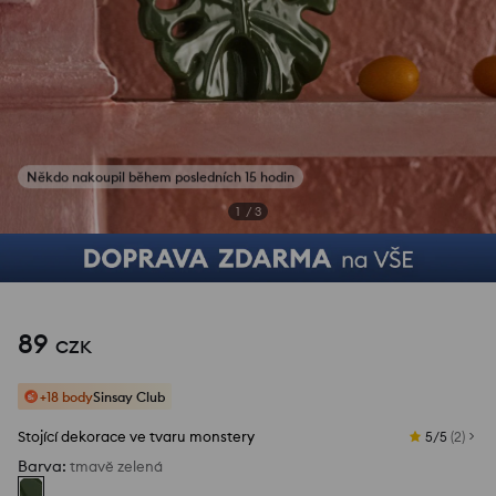
1
/
3
89
CZK
+18 body
Sinsay Club
Stojící dekorace ve tvaru monstery
5/5
(
2
)
Barva
:
tmavě zelená