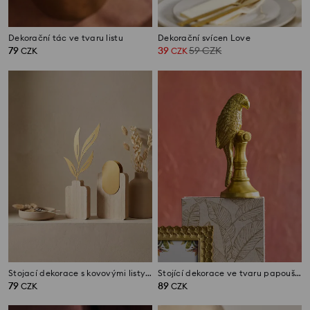
Dekorační tác ve tvaru listu
Dekorační svícen Love
79
39
59
CZK
CZK
CZK
Stojací dekorace s kovovými listy na dřevěném podstavci
Stojící dekorace ve tvaru papouška
79
89
CZK
CZK