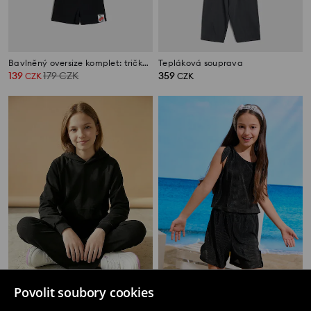
Bavlněný oversize komplet: tričko a šortky SmileyWorld®
Tepláková souprava
139
179
CZK
359
CZK
CZK
Povolit soubory cookies
Souprava mikiny a legín
Žerzejová souprava