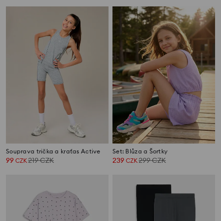
Souprava trička a kraťas Active
Set: Blůza a Šortky
99
219
CZK
239
299
CZK
CZK
CZK