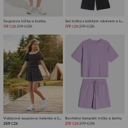
Souprava trička a kraťas
Set trička s krátkým rukávem a kalhot
119
279
CZK
179
279
CZK
CZK
CZK
Viskózová souprava: halenka a šortky
Bavlněný komplet: tričko a šortky
259
219
279
CZK
CZK
CZK