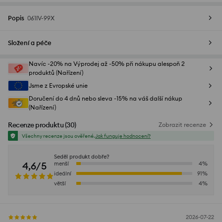
Popis
061IV-99X
Složení a péče
Navíc -20% na Výprodej až -50% při nákupu alespoň 2
produktů (Nařízení)
Jsme z Evropské unie
Doručení do 4 dnů nebo sleva -15% na váš další nákup
(Nařízení)
Recenze produktu
(
30
)
Zobrazit recenze
Všechny recenze jsou ověřené.
Jak funguje hodnocení?
Seděl produkt dobře?
4,6/5
menší
4
%
ideální
91
%
větší
4
%
2026-07-22