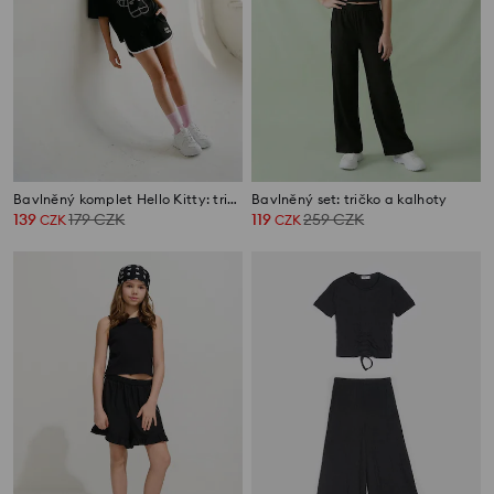
Bavlněný komplet Hello Kitty: tričko a šortky
Bavlněný set: tričko a kalhoty
139
179
CZK
119
259
CZK
CZK
CZK