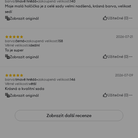
barva
:
tmavě hnědá
zakoupená velikost
:
140
Moje malá holčička je z celé sady velmi nadšená, krásná barva, velikost
sedí
Užitečné
(
0
)
Zobrazit originál
2026-07-21
barva
:
černá
zakoupená velikost
:
158
Věrné velikosti
:
ideální
To je super
Užitečné
(
0
)
Zobrazit originál
2026-07-09
barva
:
tmavě hnědá
zakoupená velikost
:
146
Věrné velikosti
:
větší
Krásná a kvalitní sada
Užitečné
(
0
)
Zobrazit originál
Zobrazit další recenze