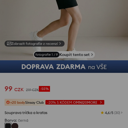
Zobrazit fotografie z recenzí
Koupit tento set
fotografie
1
/
9
99
CZK
-55%
219
CZK
+20 body
Sinsay Club
-20%
S KÓDEM
OMNI20MORE
Souprava trička a kraťas
4,6/5
(
30
)
Barva
:
černá