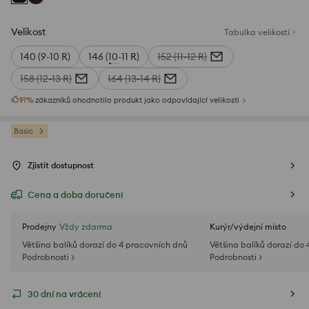
Velikost
Tabulka velikostí
140 (9-10 R)
146 (10-11 R)
152 (11-12 R)
158 (12-13 R)
164 (13-14 R)
91
%
zákazníků ohodnotilo produkt jako odpovídající velikosti
Basic
Zjistit dostupnost
Cena a doba doručení
Prodejny
Vždy zdarma
Kurýr/výdejní místo
Většina balíků dorazí do 4 pracovních dnů
Většina balíků dorazí do
Podrobnosti >
Podrobnosti >
30 dní na vrácení