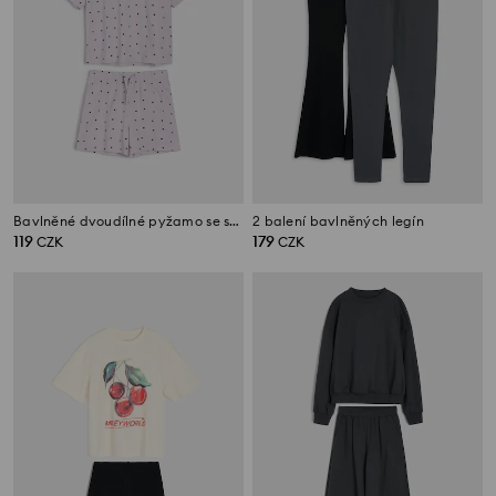
Bavlněné dvoudílné pyžamo se srdíčky
2 balení bavlněných legín
119
179
CZK
CZK