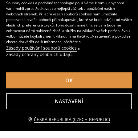
299
99
219
CZK
CZK
CZK
Soubory cookies a podobné technologie používáme k tomu, abychom
vám mohli zprostředkovat co nejlepší zážitek z používání našich
webových stránek. Přijetím všech souborů cookies nám umožníte
postarat se o vaše pohodlí při nakupování, které se bude odvíjet od vašich
vlastních preferencí a zvyků. Toho dosáhneme tím, že vám budeme
zobrazovat námi nabízené zboží a služby na základě vašich potřeb. Svou
volbu můžete kdykoli změnit kliknutím na tlačítko „Nastavení“, a pokud se
chcete dozvědět další informace, přečtěte si
Zásady používání souborů cookies
a
Zásady ochrany osobních údajů
.
OK
Set: tričko a legíny
Sportovní šortky s viskózovou směsí Active
NASTAVENÍ
259
69
139
CZK
CZK
CZK
Přidat do košíku
ČESKÁ REPUBLIKA (CZECH REPUBLIC)
99 CZK