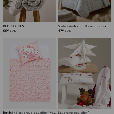
BEDCLOTHES
Sada ložního prádla se vánočním vzorem
559
479
CZK
CZK
Bavlněná souprava povlečení Hello Kitty
Souprava povlečení