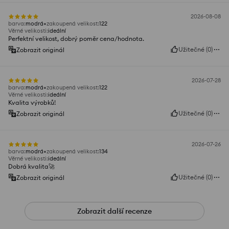
2026-08-08
barva
:
modrá
zakoupená velikost
:
122
Věrné velikosti
:
ideální
Perfektní velikost, dobrý poměr cena/hodnota.
Užitečné
(
0
)
Zobrazit originál
2026-07-28
barva
:
modrá
zakoupená velikost
:
122
Věrné velikosti
:
ideální
Kvalita výrobků!
Užitečné
(
0
)
Zobrazit originál
2026-07-26
barva
:
modrá
zakoupená velikost
:
134
Věrné velikosti
:
ideální
Dobrá kvalita🚀
Užitečné
(
0
)
Zobrazit originál
Zobrazit další recenze