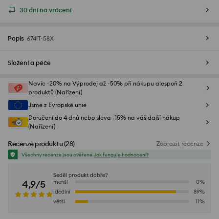
30 dní na vrácení
Popis
674IT-58X
Složení a péče
Navíc -20% na Výprodej až -50% při nákupu alespoň 2
produktů (Nařízení)
Jsme z Evropské unie
Doručení do 4 dnů nebo sleva -15% na váš další nákup
(Nařízení)
Recenze produktu
(
28
)
Zobrazit recenze
Všechny recenze jsou ověřené.
Jak funguje hodnocení?
Seděl produkt dobře?
4,9/5
menší
0
%
ideální
89
%
větší
11
%