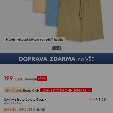
Někdo nakoupil během poslední 1 hodiny
1
/
14
199
CZK
-45%
359
CZK
+40 body
Sinsay Club
-20%
S KÓDEM
OMNI20MORE
Šortky z froté úpletu 5 pack
4,9/5
(
28
)
40 CZK
/
1 ks
BESTSELLER
POUZE ONLINE