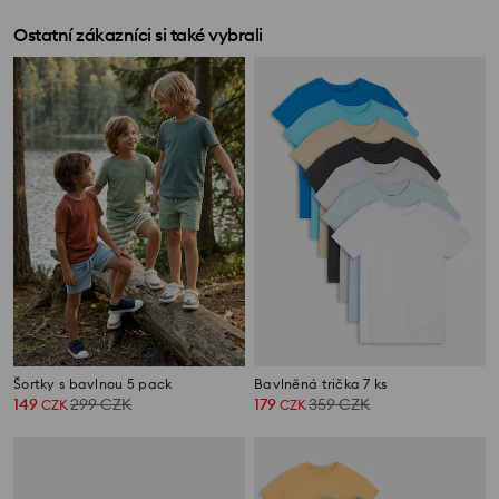
Ostatní zákazníci si také vybrali
Šortky s bavlnou 5 pack
Bavlněná trička 7 ks
149
299
CZK
179
359
CZK
CZK
CZK