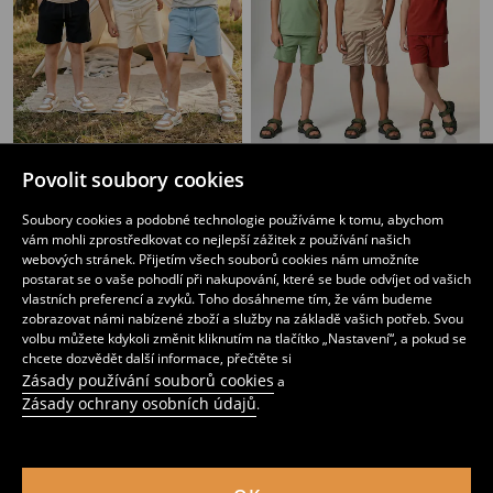
Bavlněné šortky 3 pack
Teplákové kraťasy s vysokým podílem bavlny 3 pack
Povolit soubory cookies
219
259
CZK
119
259
CZK
CZK
CZK
Soubory cookies a podobné technologie používáme k tomu, abychom
vám mohli zprostředkovat co nejlepší zážitek z používání našich
webových stránek. Přijetím všech souborů cookies nám umožníte
postarat se o vaše pohodlí při nakupování, které se bude odvíjet od vašich
vlastních preferencí a zvyků. Toho dosáhneme tím, že vám budeme
zobrazovat námi nabízené zboží a služby na základě vašich potřeb. Svou
volbu můžete kdykoli změnit kliknutím na tlačítko „Nastavení“, a pokud se
chcete dozvědět další informace, přečtěte si
Zásady používání souborů cookies
a
Zásady ochrany osobních údajů
.