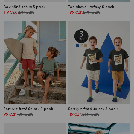
Bavlněná trička 5 pack
Teplákové kraťasy 5 pack
119
279
CZK
199
299
CZK
CZK
CZK
Šortky z froté úpletu 2 pack
Šortky z froté úpletu 3 pack
99
139
CZK
119
259
CZK
CZK
CZK