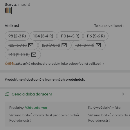
Barva
:
modrá
Velikost
Tabulka velikostí
98 (2-3 R)
104 (3-4 R)
110 (4-5 R)
116 (5-6 R)
122 (6-7 R)
128 (7-8 R)
134 (8-9 R)
140 (9-10 R)
89
%
zákazníků ohodnotilo produkt jako odpovídající velikosti
Produkt není dostupný v kamenných prodejnách.
Cena a doba doručení
Prodejny
Vždy zdarma
Kurýr/výdejní místo
Většina balíků dorazí do 4 pracovních dnů
Většina balíků dorazí do
Podrobnosti >
Podrobnosti >