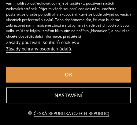
vám mohli zprostředkovat co nejlepší zážitek z používání našich
webových stránek. Přijetím všech souborů cookies nám umožníte
postarat se o vaše pohodlí při nakupování, které se bude odvíjet od vašich
vlastních preferencí a zvyků. Toho dosáhneme tím, že vám budeme
zobrazovat námi nabízené zboží a služby na základě vašich potřeb. Svou
volbu můžete kdykoli změnit kliknutím na tlačítko „Nastavení“, a pokud se
chcete dozvědět další informace, přečtěte si
Zásady používání souborů cookies
a
Zásady ochrany osobních údajů
.
OK
Mikina s nápisem Marvel
Oversize jogger tepláky
NASTAVENÍ
85
159
CZK
179
CZK
CZK
Upozorněte mě
ČESKÁ REPUBLIKA (CZECH REPUBLIC)