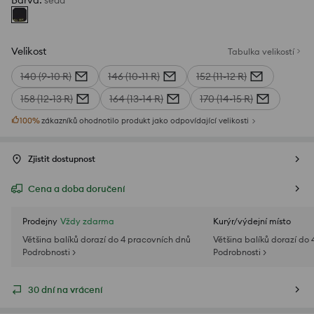
Barva
:
šedá
Velikost
Tabulka velikostí
140 (9-10 R)
146 (10-11 R)
152 (11-12 R)
158 (12-13 R)
164 (13-14 R)
170 (14-15 R)
100
%
zákazníků ohodnotilo produkt jako odpovídající velikosti
Zjistit dostupnost
Cena a doba doručení
Prodejny
Vždy zdarma
Kurýr/výdejní místo
Většina balíků dorazí do 4 pracovních dnů
Většina balíků dorazí do
Podrobnosti >
Podrobnosti >
30 dní na vrácení