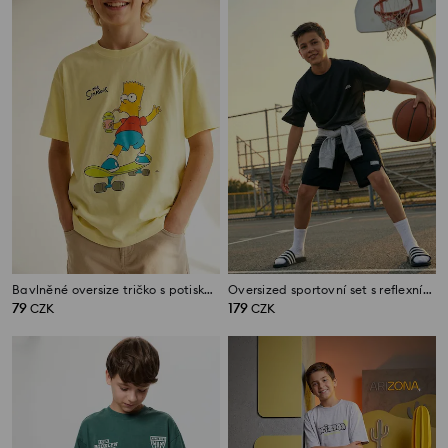
Bavlněné oversize tričko s potiskem The Simpsons
Oversized sportovní set s reflexními prvky Active
79
179
CZK
CZK