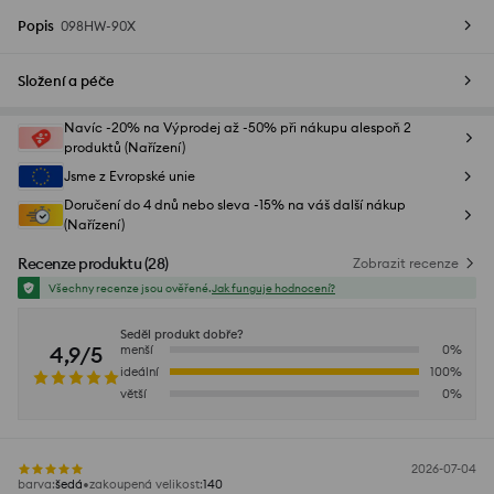
Popis
098HW-90X
Složení a péče
Navíc -20% na Výprodej až -50% při nákupu alespoň 2
produktů (Nařízení)
Jsme z Evropské unie
Doručení do 4 dnů nebo sleva -15% na váš další nákup
(Nařízení)
Recenze produktu
(
28
)
Zobrazit recenze
Všechny recenze jsou ověřené.
Jak funguje hodnocení?
Seděl produkt dobře?
4,9/5
menší
0
%
ideální
100
%
větší
0
%
2026-07-04
barva
:
šedá
zakoupená velikost
:
140