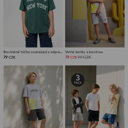
Bavlněné tričko oversized s nápisem New York
Volné šortky s bavlnou
79
79
99
CZK
CZK
CZK