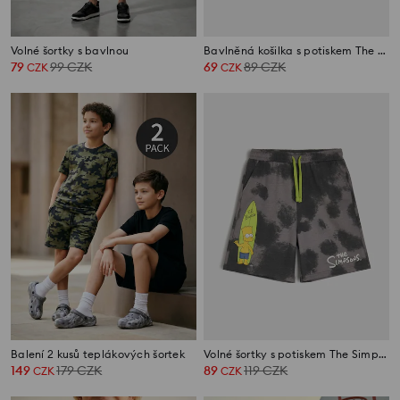
Volné šortky s bavlnou
Bavlněná košilka s potiskem The Simpsons
79
99
CZK
69
89
CZK
CZK
CZK
Balení 2 kusů teplákových šortek
Volné šortky s potiskem The Simpsons
149
179
CZK
89
119
CZK
CZK
CZK