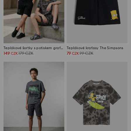
Teplákové šortky s potiskem graffiti 2 pack
Teplákové kraťasy The Simpsons
149
179
CZK
79
99
CZK
CZK
CZK