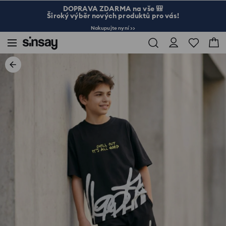
DOPRAVA ZDARMA na vše 🎒
Široký výběr nových produktů pro vás!
Nakupujte nyní >>