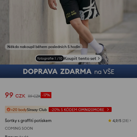
Někdo nakoupil během posledních 5 hodin
Koupit tento set
fotografie
1
/
10
99
CZK
-17%
119
CZK
+20 body
Sinsay Club
-20%
S KÓDEM
OMNI20MORE
Šortky s graffiti potiskem
4,9/5
(
28
)
COMING SOON