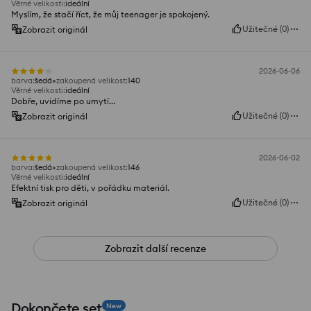
Věrné velikosti
:
ideální
Myslím, že stačí říct, že můj teenager je spokojený.
Užitečné
(
0
)
Zobrazit originál
2026-06-06
barva
:
šedá
zakoupená velikost
:
140
Věrné velikosti
:
ideální
Dobře, uvidíme po umytí...
Užitečné
(
0
)
Zobrazit originál
2026-06-02
barva
:
šedá
zakoupená velikost
:
146
Věrné velikosti
:
ideální
Efektní tisk pro děti, v pořádku materiál.
Užitečné
(
0
)
Zobrazit originál
Zobrazit další recenze
Dokončete set
New