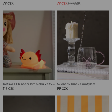
79
79
119
CZK
CZK
CZK
Dětská LED noční lampička ve tvaru axolotla
Skleněný hrnek s motýlem
119
99
CZK
CZK