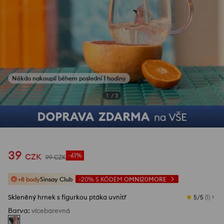
1
/
3
39
CZK
-61%
99
CZK
+8 body
Sinsay Club
-20%
S KÓDEM
OMNI20MORE
Skleněný hrnek s figurkou ptáka uvnitř
5/5
(
1
)
Barva
:
vícebarevná