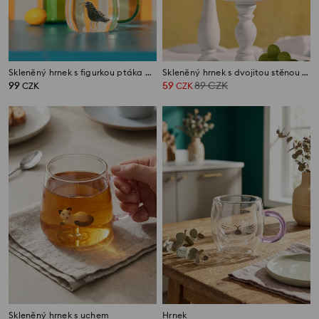
Skleněný hrnek s figurkou ptáka uvnitř
Skleněný hrnek s dvojitou stěnou a třpytkami
99
59
89
CZK
CZK
CZK
Skleněný hrnek s uchem
Hrnek