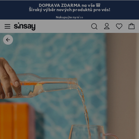
DOPRAVA ZDARMA na vše 🎒
Široký výběr nových produktů pro vás!
Nakupujte nyní >>