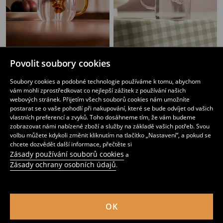
Hrnek
Skleněný hrnek s motýlem
Povolit soubory cookies
79
89
CZK
CZK
Soubory cookies a podobné technologie používáme k tomu, abychom
vám mohli zprostředkovat co nejlepší zážitek z používání našich
webových stránek. Přijetím všech souborů cookies nám umožníte
postarat se o vaše pohodlí při nakupování, které se bude odvíjet od vašich
vlastních preferencí a zvyků. Toho dosáhneme tím, že vám budeme
zobrazovat námi nabízené zboží a služby na základě vašich potřeb. Svou
volbu můžete kdykoli změnit kliknutím na tlačítko „Nastavení“, a pokud se
chcete dozvědět další informace, přečtěte si
Zásady používání souborů cookies
a
Zásady ochrany osobních údajů
.
OK