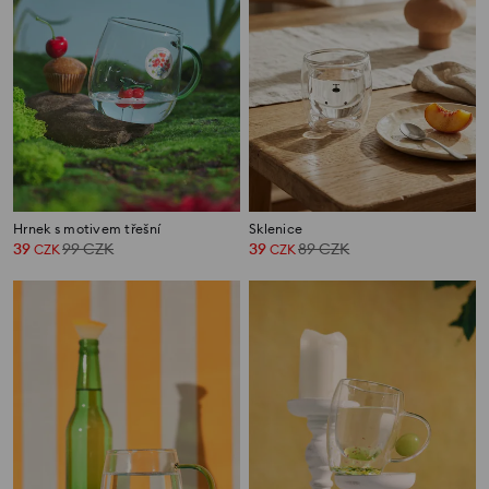
Hrnek s motivem třešní
Sklenice
39
99
CZK
39
89
CZK
CZK
CZK