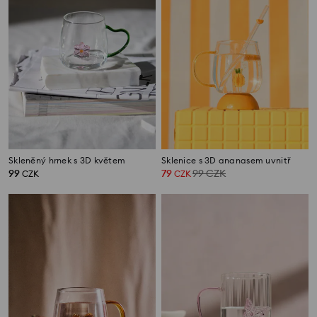
Skleněný hrnek s 3D květem
Sklenice s 3D ananasem uvnitř
99
79
99
CZK
CZK
CZK