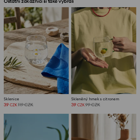
Ostatní zákazníci si také vybrali
Sklenice
Skleněný hrnek s citronem
39
119
CZK
39
99
CZK
CZK
CZK