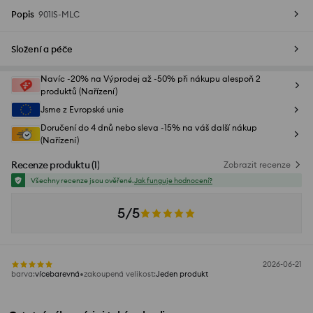
Popis
901IS-MLC
Složení a péče
Navíc -20% na Výprodej až -50% při nákupu alespoň 2
produktů (Nařízení)
Jsme z Evropské unie
Doručení do 4 dnů nebo sleva -15% na váš další nákup
(Nařízení)
Recenze produktu
(
1
)
Zobrazit recenze
Všechny recenze jsou ověřené.
Jak funguje hodnocení?
5/5
2026-06-21
barva
:
vícebarevná
zakoupená velikost
:
Jeden produkt