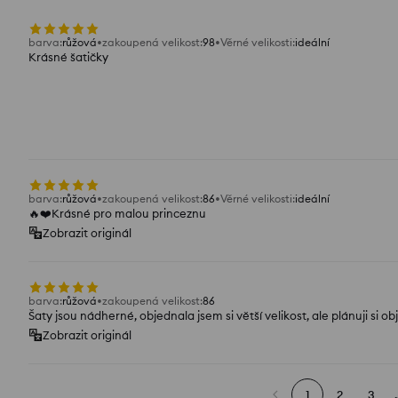
barva
:
růžová
zakoupená velikost
:
98
Věrné velikosti
:
ideální
Krásné šatičky
barva
:
růžová
zakoupená velikost
:
86
Věrné velikosti
:
ideální
🔥❤️Krásné pro malou princeznu
Zobrazit originál
barva
:
růžová
zakoupená velikost
:
86
Šaty jsou nádherné, objednala jsem si větší velikost, ale plánuji si o
Zobrazit originál
1
2
3
.