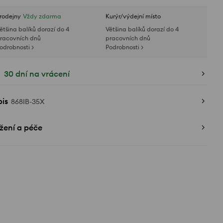
rodejny
Vždy zdarma
Kurýr/výdejní místo
ětšina balíků dorazí do 4
Většina balíků dorazí do 4
racovních dnů
pracovních dnů
odrobnosti >
Podrobnosti >
30 dní na vrácení
is
868IB-35X
žení a péče