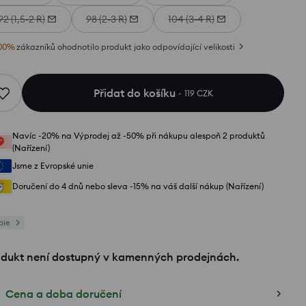
92 (1,5-2 R)
98 (2-3 R)
104 (3-4 R)
00
%
zákazníků ohodnotilo produkt jako odpovídající velikosti
Přidat do košíku
119 CZK
Navíc -20% na Výprodej až -50% při nákupu alespoň 2 produktů
(Nařízení)
Jsme z Evropské unie
Doručení do 4 dnů nebo sleva -15% na váš další nákup (Nařízení)
bie
odukt není dostupný v kamenných prodejnách.
Cena a doba doručení