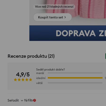
Zobrazit fotografie z recenzí
Koupit tento set
Recenze produktu
(
21
)
Seděl produkt dobře?
4,9/5
menší
ideální
větší
Seřadit
Filtr
1