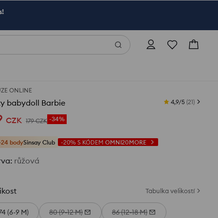
s!
ZE ONLINE
y babydoll Barbie
4,9/5
(
21
)
9
CZK
-34%
179
CZK
+24 body
Sinsay Club
-20%
S KÓDEM
OMNI20MORE
rva
:
růžová
ikost
Tabulka velikostí
74 (6-9 M)
80 (9-12 M)
86 (12-18 M)