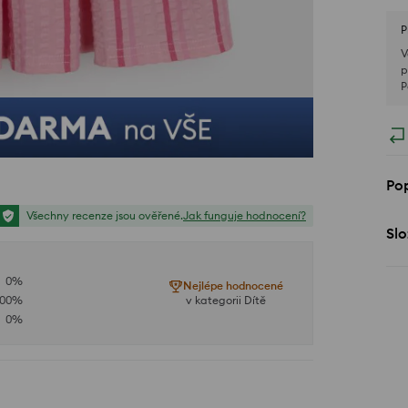
P
V
p
P
Pop
Všechny recenze jsou ověřené.
Jak funguje hodnocení?
Slo
0
%
Nejlépe hodnocené
100
%
v kategorii Dítě
0
%