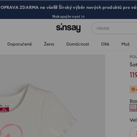
OPRAVA ZDARMA na vše🎒 Široký výběr nových produktů pro vá
Nakupujte nyní >>
Hledat
Doporučené
Žena
Domácnost
Dítě
Muž
POU
Šat
11
Ba
Vel