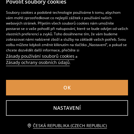
Povolit soubory cookies
179
259
CZK
CZK
Soubory cookies a podobné technologie používáme k tomu, abychom
vám mohli zprostředkovat co nejlepší zážitek z používání našich
webových stránek. Přijetím všech souborů cookies nám umožníte
postarat se o vaše pohodlí při nakupování, které se bude odvíjet od vašich
vlastních preferencí a zvyků. Toho dosáhneme tím, že vám budeme
zobrazovat námi nabízené zboží a služby na základě vašich potřeb. Svou
volbu můžete kdykoli změnit kliknutím na tlačítko „Nastavení“, a pokud se
chcete dozvědět další informace, přečtěte si
Zásady používání souborů cookies
a
Zásady ochrany osobních údajů
.
OK
Šál
Jednobarevná šála s třásněmi
219
89
CZK
CZK
NASTAVENÍ
Upozorněte mě
ČESKÁ REPUBLIKA (CZECH REPUBLIC)