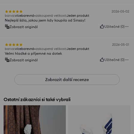
2026-05-02
barva
:
vícebarevná
zakoupená velikost
:
Jeden produkt
Nejlepší šála, jakou jsem kdy koupila od Sinsay!
Užitečné
(
0
)
Zobrazit originál
2026-05-01
barva
:
vícebarevná
zakoupená velikost
:
Jeden produkt
Velmi hladké a příjemné na dotek
Užitečné
(
0
)
Zobrazit originál
Zobrazit další recenze
Ostatní zákazníci si také vybrali