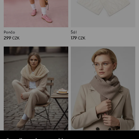
Pončo
Šál
299
179
CZK
CZK
Nákrčník se strukturovaným vzorem
Šátek