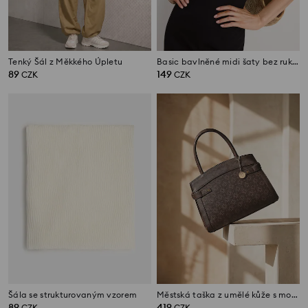
Tenký Šál z Měkkého Úpletu
Basic bavlněné midi šaty bez rukávů
89
149
CZK
CZK
Šála se strukturovaným vzorem
Městská taška z umělé kůže s monogramem a šperkovým přívěskem
89
419
CZK
CZK