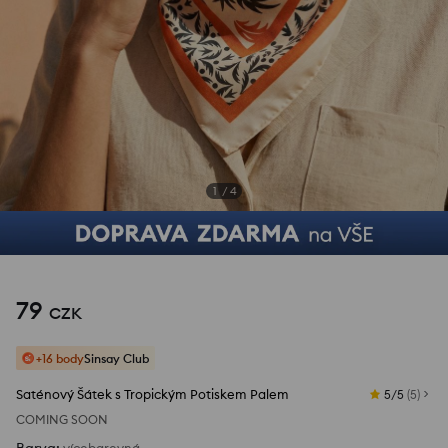
1
/
4
79
CZK
+16 body
Sinsay Club
Saténový Šátek s Tropickým Potiskem Palem
5/5
(
5
)
COMING SOON