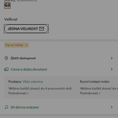
Barva
:
vícebarevná
Velikost
JEDNA VELIKOST
Trip to Valley
Zjistit dostupnost
Cena a doba doručení
Prodejny
Vždy zdarma
Kurýr/výdejní místo
Většina balíků dorazí do 4 pracovních dnů
Většina balíků dorazí do
Podrobnosti >
Podrobnosti >
30 dní na vrácení