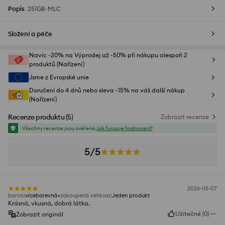
Popis
251GB-MLC
Složení a péče
Navíc -20% na Výprodej až -50% při nákupu alespoň 2
produktů (Nařízení)
Jsme z Evropské unie
Doručení do 4 dnů nebo sleva -15% na váš další nákup
(Nařízení)
Recenze produktu
(
5
)
Zobrazit recenze
Všechny recenze jsou ověřené.
Jak funguje hodnocení?
5/5
2026-05-07
barva
:
vícebarevná
zakoupená velikost
:
Jeden produkt
Krásná, vkusná, dobrá látka.
Užitečné
(
0
)
Zobrazit originál