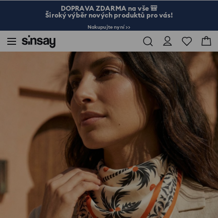
DOPRAVA ZDARMA na vše 🎒
Široký výběr nových produktů pro vás!
Nakupujte nyní >>
Sinsay
Žena
Tašky a doplňky
Saténový Šátek s Tropickým Potiskem Palem