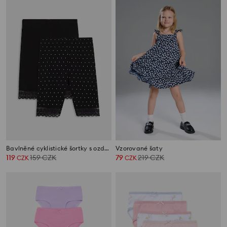
Bavlněné cyklistické šortky s ozdobnou krajkou 2 pack
Vzorované šaty
119
159
CZK
79
219
CZK
CZK
CZK