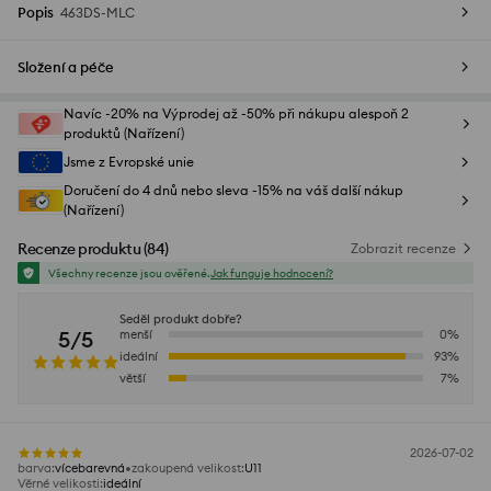
Popis
463DS-MLC
Složení a péče
Navíc -20% na Výprodej až -50% při nákupu alespoň 2
produktů (Nařízení)
Jsme z Evropské unie
Doručení do 4 dnů nebo sleva -15% na váš další nákup
(Nařízení)
Recenze produktu
(
84
)
Zobrazit recenze
Všechny recenze jsou ověřené.
Jak funguje hodnocení?
Seděl produkt dobře?
5/5
menší
0
%
ideální
93
%
větší
7
%
2026-07-02
barva
:
vícebarevná
zakoupená velikost
:
U11
Věrné velikosti
:
ideální