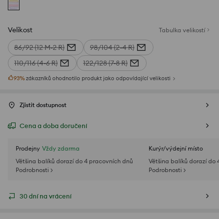
Velikost
Tabulka velikostí
86/92 (12 M-2 R)
98/104 (2-4 R)
110/116 (4-6 R)
122/128 (7-8 R)
93
%
zákazníků ohodnotilo produkt jako odpovídající velikosti
Zjistit dostupnost
Cena a doba doručení
Prodejny
Vždy zdarma
Kurýr/výdejní místo
Většina balíků dorazí do 4 pracovních dnů
Většina balíků dorazí do
Podrobnosti >
Podrobnosti >
30 dní na vrácení