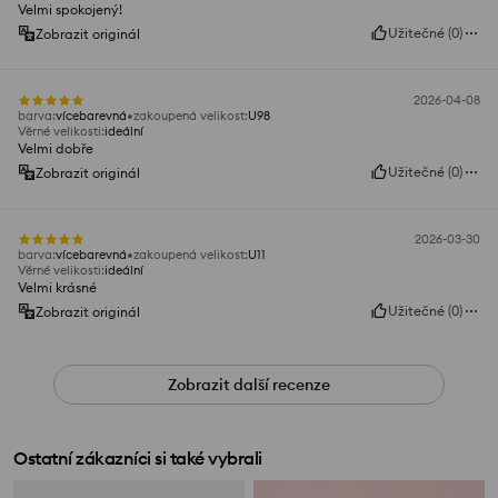
Velmi spokojený!
Užitečné
(
0
)
Zobrazit originál
2026-04-08
barva
:
vícebarevná
zakoupená velikost
:
U98
Věrné velikosti
:
ideální
Velmi dobře
Užitečné
(
0
)
Zobrazit originál
2026-03-30
barva
:
vícebarevná
zakoupená velikost
:
U11
Věrné velikosti
:
ideální
Velmi krásné
Užitečné
(
0
)
Zobrazit originál
Zobrazit další recenze
Ostatní zákazníci si také vybrali