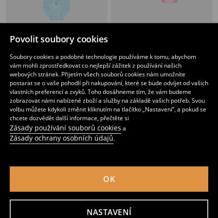
Povolit soubory cookies
Bavlněné kalhotky 5 pack Care Bears
Sada 5 kalhotek L.O.L Surprise
119
139
CZK
CZK
Soubory cookies a podobné technologie používáme k tomu, abychom
vám mohli zprostředkovat co nejlepší zážitek z používání našich
webových stránek. Přijetím všech souborů cookies nám umožníte
postarat se o vaše pohodlí při nakupování, které se bude odvíjet od vašich
vlastních preferencí a zvyků. Toho dosáhneme tím, že vám budeme
zobrazovat námi nabízené zboží a služby na základě vašich potřeb. Svou
volbu můžete kdykoli změnit kliknutím na tlačítko „Nastavení“, a pokud se
chcete dozvědět další informace, přečtěte si
Zásady používání souborů cookies
a
Zásady ochrany osobních údajů
.
OK
Bavlněné klasické kalhotky My Little Pony 7 ks
4 balení bavlněných kalhotek figy
NASTAVENÍ
139
89
CZK
CZK