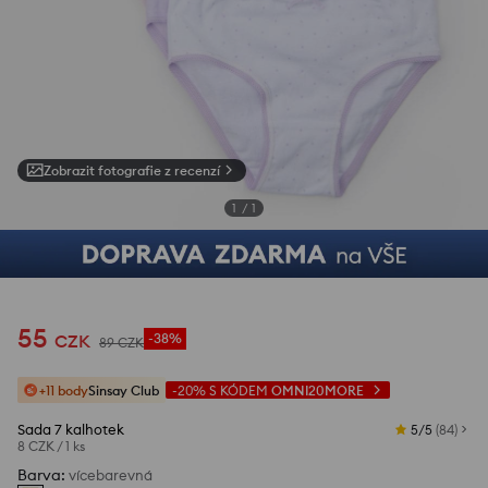
Zobrazit fotografie z recenzí
1
/
1
55
CZK
-38%
89
CZK
+11 body
Sinsay Club
-20%
S KÓDEM
OMNI20MORE
Sada 7 kalhotek
5/5
(
84
)
8 CZK
/
1 ks
Barva
:
vícebarevná