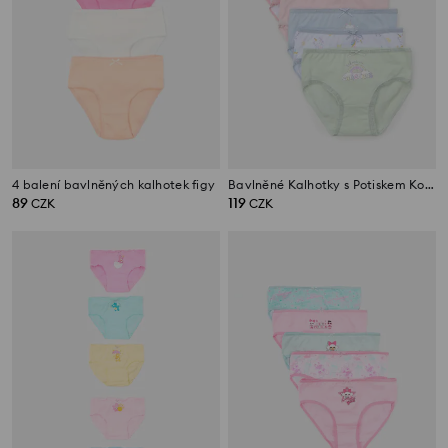
4 balení bavlněných kalhotek figy
Bavlněné Kalhotky s Potiskem Kotorožce 7 ks
89
119
CZK
CZK